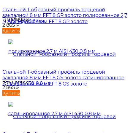
Стальной Т-образный профиль торцевой
закладной 8 мм FFT 8 GP золото полированное 2,7
В наличии
м AISI 430 0.8 мм
2 865
₽
Купить
Стальной Т-образный профиль торцевой
закладной 8 мм FFT 8 GS золото сатинированное
В наличии
2,7 м AISI 430 0.8 мм
2 865
₽
Купить