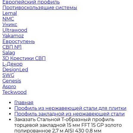
Европейский профиль
Противоскользящие системы
Lemal
NMC
Уникс
Ultrawood
Yakamoz
Евроступень
СВП №1
Salag
3D Крестики СВП
L-Декор
DesignLed
SWG
Genesis
Aspro
Teckwood
Главная
Профиль из нержавеющей стали для плитки
Профиль закладной из нержавеющей стали
Заказать Стальной Т-образный профиль
торцевой закладной 15 мм FFT 15 GP золото
полированное 2,7 м AISI 430 0.8 мм