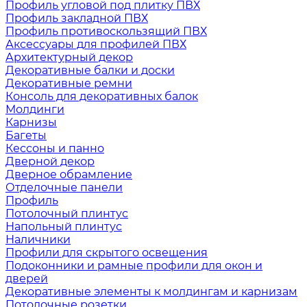
Профиль угловой под плитку ПВХ
Профиль закладной ПВХ
Профиль противоскользящий ПВХ
Аксессуары для профилей ПВХ
Архитектурный декор
Декоративные балки и доски
Декоративные ремни
Консоль для декоративных балок
Молдинги
Карнизы
Багеты
Кессоны и панно
Дверной декор
Дверное обрамление
Отделочные панели
Профиль
Потолочный плинтус
Напольный плинтус
Наличники
Профили для скрытого освещения
Подоконники и рамные профили для окон и
дверей
Декоративные элементы к молдингам и карнизам
Потолочные розетки