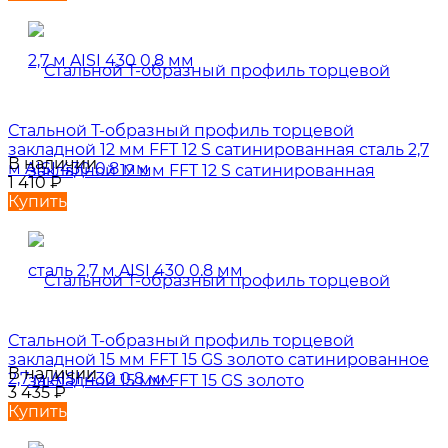
Стальной Т-образный профиль торцевой
закладной 12 мм FFT 12 S сатинированная сталь 2,7
В наличии
м AISI 430 0.8 мм
1 410
₽
Купить
Стальной Т-образный профиль торцевой
закладной 15 мм FFT 15 GS золото сатинированное
В наличии
2,7 м AISI 430 0.8 мм
3 435
₽
Купить