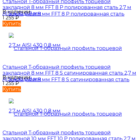
Стальной Т-образный профиль торцевой
закладной 8 мм FFT 8 P полированная сталь 2,7 м
В наличии
AISI 430 0.8 мм
1 255
₽
Купить
Стальной Т-образный профиль торцевой
закладной 8 мм FFT 8 S сатинированная сталь 2,7 м
В наличии
AISI 430 0.8 мм
1 255
₽
Купить
Стальной Т-образный профиль торцевой
закладной 10 мм FFT 10 P полированная сталь 2,7 м