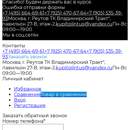
Спасибо! Будем держать вас в курсе.
Ошибка отправки формы
+7 (495) 664-69-61
+7 (925) 470-67-64
+7 (905) 535-39-
93
Москва, г. Реутов ТК Владимирский Тракт",
павильон 27-В, этаж-2.
kupitplintus@yandex.ru
Пн-Вс
09:00—19:00
Мы в соц.сетях
Контакты
+7 (495) 664-69-61
+7 (925) 470-67-64
+7 (905) 535-39-
93
Заказать звонок
Москва, г. Реутов ТК Владимирский Тракт",
павильон 27-В, этаж-2.
kupitplintus@yandex.ru
Пн-Вс
09:00—19:00
Личный кабинет
Избранное
Сравнение
Товар в сравнении
Вход
Регистрация
Заказать обратный звонок
Номер телефона*