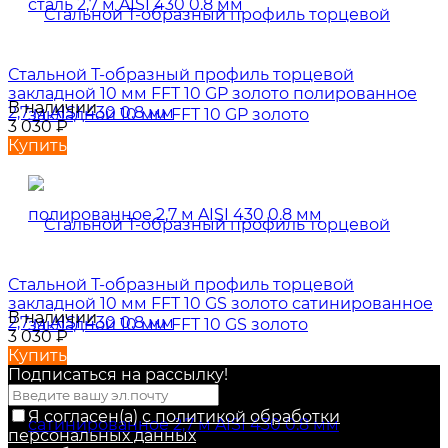
Стальной Т-образный профиль торцевой
закладной 10 мм FFT 10 GP золото полированное
В наличии
2,7 м AISI 430 0.8 мм
3 030
₽
Купить
Стальной Т-образный профиль торцевой
закладной 10 мм FFT 10 GS золото сатинированное
В наличии
2,7 м AISI 430 0.8 мм
3 030
₽
Купить
Подписаться на рассылкy!
Я согласен(a)
с политикой обработки
персональных данных