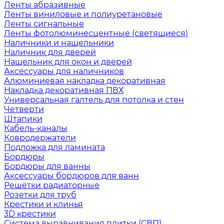
Ленты абразивные
Ленты виниловые и полиуретановые
Ленты сигнальные
Ленты фотолюминесцентные (светящиеся)
Наличники и нащельники
Наличник для дверей
Нащельник для окон и дверей
Аксессуары для наличников
Алюминиевая накладка декоративная
Накладка декоративная ПВХ
Универсальная галтель для потолка и стен
Четверти
Штапики
Кабель-каналы
Ковродержатели
Подложка для ламината
Бордюры
Бордюры для ванны
Аксессуары бордюров для ванн
Решётки радиаторные
Розетки для труб
Крестики и клинья
3D крестики
Система выравнивания плитки (СВП)