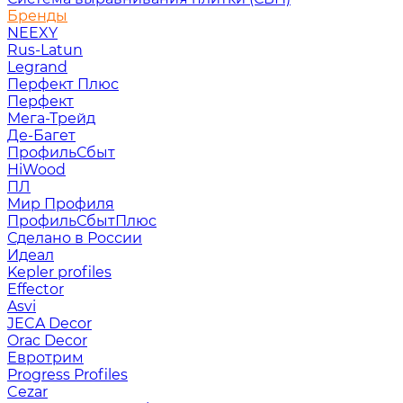
Бренды
NEEXY
Rus-Latun
Legrand
Перфект Плюс
Перфект
Мега-Трейд
Де-Багет
ПрофильСбыт
HiWood
ПЛ
Мир Профиля
ПрофильСбытПлюс
Сделано в России
Идеал
Kepler profiles
Effector
Asvi
JECA Decor
Orac Decor
Евротрим
Progress Profiles
Cezar