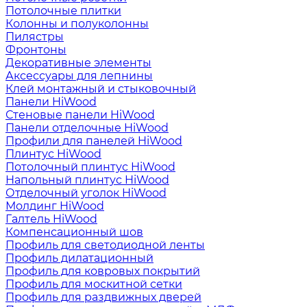
Потолочные плитки
Колонны и полуколонны
Пилястры
Фронтоны
Декоративные элементы
Аксессуары для лепнины
Клей монтажный и стыковочный
Панели HiWood
Стеновые панели HiWood
Панели отделочные HiWood
Профили для панелей HiWood
Плинтус HiWood
Потолочный плинтус HiWood
Напольный плинтус HiWood
Отделочный уголок HiWood
Молдинг HiWood
Галтель HiWood
Компенсационный шов
Профиль для светодиодной ленты
Профиль дилатационный
Профиль для ковровых покрытий
Профиль для москитной сетки
Профиль для раздвижных дверей