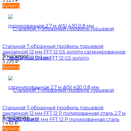
3 225
₽
Купить
Стальной Т-образный профиль торцевой
закладной 12 мм FFT 12 GS золото сатинированное
В наличии
2,7 м AISI 430 0.8 мм
3 225
₽
Купить
Стальной Т-образный профиль торцевой
закладной 12 мм FFT 12 P полированная сталь 2,7 м
В наличии
AISI 430 0.8 мм
1 410
₽
Купить