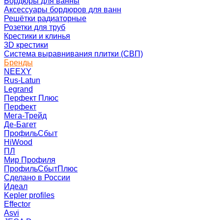
Бордюры для ванны
Аксессуары бордюров для ванн
Решётки радиаторные
Розетки для труб
Крестики и клинья
3D крестики
Система выравнивания плитки (СВП)
Бренды
NEEXY
Rus-Latun
Legrand
Перфект Плюс
Перфект
Мега-Трейд
Де-Багет
ПрофильСбыт
HiWood
ПЛ
Мир Профиля
ПрофильСбытПлюс
Сделано в России
Идеал
Kepler profiles
Effector
Asvi