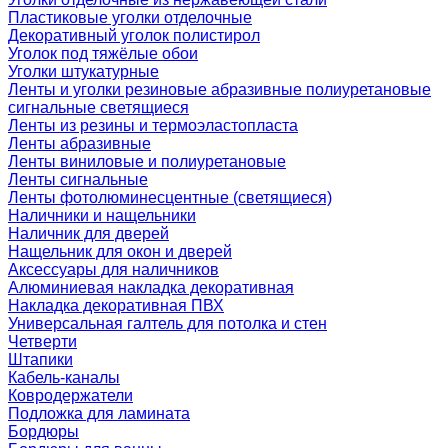
Пластиковые уголки отделочные
Декоративный уголок полистирол
Уголок под тяжёлые обои
Уголки штукатурные
Ленты и уголки резиновые абразивные полиуретановые
сигнальные светящиеся
Ленты из резины и термоэластопласта
Ленты абразивные
Ленты виниловые и полиуретановые
Ленты сигнальные
Ленты фотолюминесцентные (светящиеся)
Наличники и нащельники
Наличник для дверей
Нащельник для окон и дверей
Аксессуары для наличников
Алюминиевая накладка декоративная
Накладка декоративная ПВХ
Универсальная галтель для потолка и стен
Четверти
Штапики
Кабель-каналы
Ковродержатели
Подложка для ламината
Бордюры