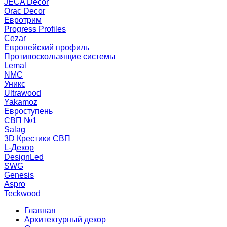
JECA Decor
Orac Decor
Евротрим
Progress Profiles
Cezar
Европейский профиль
Противоскользящие системы
Lemal
NMC
Уникс
Ultrawood
Yakamoz
Евроступень
СВП №1
Salag
3D Крестики СВП
L-Декор
DesignLed
SWG
Genesis
Aspro
Teckwood
Главная
Архитектурный декор