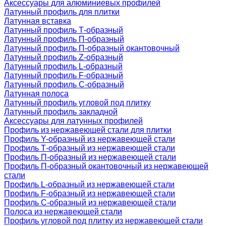
Аксессуары для алюминиевых профилей
Латунный профиль для плитки
Латунная вставка
Латунный профиль Т-образный
Латунный профиль П-образный
Латунный профиль П-образный окантовочный
Латунный профиль Z-образный
Латунный профиль L-образный
Латунный профиль F-образный
Латунный профиль C-образный
Латунная полоса
Латунный профиль угловой под плитку
Латунный профиль закладной
Аксессуары для латунных профилей
Профиль из нержавеющей стали для плитки
Профиль Y-образный из нержавеющей стали
Профиль Т-образный из нержавеющей стали
Профиль П-образный из нержавеющей стали
Профиль П-образный окантовочный из нержавеющей
стали
Профиль L-образный из нержавеющей стали
Профиль F-образный из нержавеющей стали
Профиль C-образный из нержавеющей стали
Полоса из нержавеющей стали
Профиль угловой под плитку из нержавеющей стали