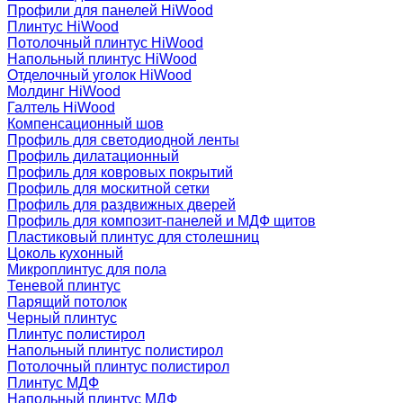
Профили для панелей HiWood
Плинтус HiWood
Потолочный плинтус HiWood
Напольный плинтус HiWood
Отделочный уголок HiWood
Молдинг HiWood
Галтель HiWood
Компенсационный шов
Профиль для светодиодной ленты
Профиль дилатационный
Профиль для ковровых покрытий
Профиль для москитной сетки
Профиль для раздвижных дверей
Профиль для композит-панелей и МДФ щитов
Пластиковый плинтус для столешниц
Цоколь кухонный
Микроплинтус для пола
Теневой плинтус
Парящий потолок
Черный плинтус
Плинтус полистирол
Напольный плинтус полистирол
Потолочный плинтус полистирол
Плинтус МДФ
Напольный плинтус МДФ