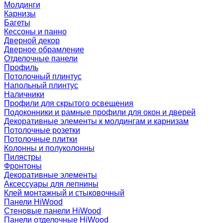
Молдинги
Карнизы
Багеты
Кессоны и панно
Дверной декор
Дверное обрамление
Отделочные панели
Профиль
Потолочный плинтус
Напольный плинтус
Наличники
Профили для скрытого освещения
Подоконники и рамные профили для окон и дверей
Декоративные элементы к молдингам и карнизам
Потолочные розетки
Потолочные плитки
Колонны и полуколонны
Пилястры
Фронтоны
Декоративные элементы
Аксессуары для лепнины
Клей монтажный и стыковочный
Панели HiWood
Стеновые панели HiWood
Панели отделочные HiWood