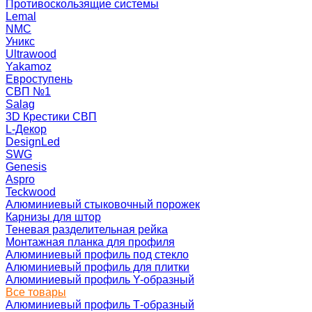
Противоскользящие системы
Lemal
NMC
Уникс
Ultrawood
Yakamoz
Евроступень
СВП №1
Salag
3D Крестики СВП
L-Декор
DesignLed
SWG
Genesis
Aspro
Teckwood
Алюминиевый стыковочный порожек
Карнизы для штор
Теневая разделительная рейка
Монтажная планка для профиля
Алюминиевый профиль под стекло
Алюминиевый профиль для плитки
Алюминиевый профиль Y-образный
Все товары
Алюминиевый профиль Т-образный