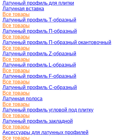
Латунный профиль для плитки
Латунная вставка
Все товары
Латунный профиль Т-образный
Все товары
Латунный профиль П-образный
Все товары
Латунный профиль П-образный окантовочный
Все товары
Латунный профиль Z-образный
Все товары
Латунный профиль L-образный
Все товары
Латунный профиль F-образный
Все товары
Латунный профиль C-образный
Все товары
Латунная полоса
Все товары
Латунный профиль угловой под плитку
Все товары
Латунный профиль закладной
Все товары
Аксессуары для латунных профилей
Все товары