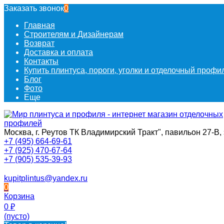
Заказать звонок
0
Главная
Строителям и Дизайнерам
Возврат
Доставка и оплата
Контакты
Купить плинтуса, пороги, уголки и отделочный проф
Блог
Фото
Еще
Москва, г. Реутов ТК Владимирский Тракт", павильон 27-В, 
+7 (495) 664-69-61
+7 (925) 470-67-64
+7 (905) 535-39-93
kupitplintus@yandex.ru
0
Корзина
0
₽
(пусто)