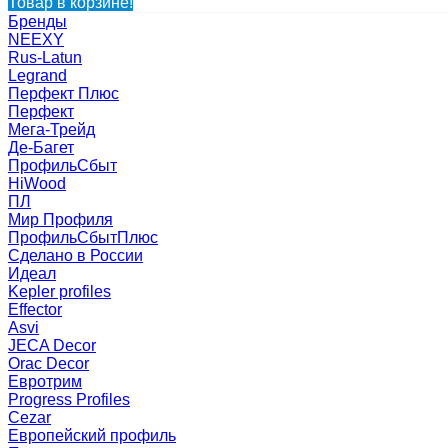
Товар в корзине!
Бренды
NEEXY
Rus-Latun
Legrand
Перфект Плюс
Перфект
Мега-Трейд
Де-Багет
ПрофильСбыт
HiWood
ПЛ
Мир Профиля
ПрофильСбытПлюс
Сделано в России
Идеал
Kepler profiles
Effector
Asvi
JECA Decor
Orac Decor
Евротрим
Progress Profiles
Cezar
Европейский профиль