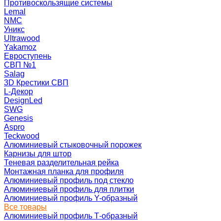
Противоскользящие системы
Lemal
NMC
Уникс
Ultrawood
Yakamoz
Евроступень
СВП №1
Salag
3D Крестики СВП
L-Декор
DesignLed
SWG
Genesis
Aspro
Teckwood
Алюминиевый стыковочный порожек
Карнизы для штор
Теневая разделительная рейка
Монтажная планка для профиля
Алюминиевый профиль под стекло
Алюминиевый профиль для плитки
Алюминиевый профиль Y-образный
Все товары
Алюминиевый профиль Т-образный