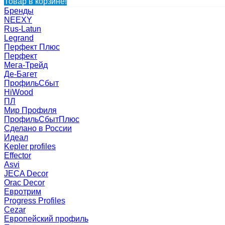
Товар в корзине!
Бренды
NEEXY
Rus-Latun
Legrand
Перфект Плюс
Перфект
Мега-Трейд
Де-Багет
ПрофильСбыт
HiWood
ПЛ
Мир Профиля
ПрофильСбытПлюс
Сделано в России
Идеал
Kepler profiles
Effector
Asvi
JECA Decor
Orac Decor
Евротрим
Progress Profiles
Cezar
Европейский профиль