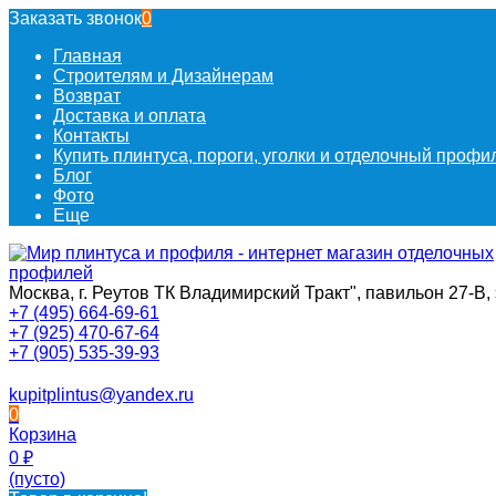
Заказать звонок
0
Главная
Строителям и Дизайнерам
Возврат
Доставка и оплата
Контакты
Купить плинтуса, пороги, уголки и отделочный проф
Блог
Фото
Еще
Москва, г. Реутов ТК Владимирский Тракт", павильон 27-В, 
+7 (495) 664-69-61
+7 (925) 470-67-64
+7 (905) 535-39-93
kupitplintus@yandex.ru
0
Корзина
0
₽
(пусто)