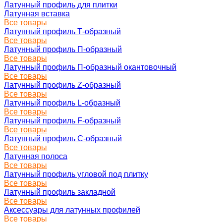
Латунный профиль для плитки
Латунная вставка
Все товары
Латунный профиль Т-образный
Все товары
Латунный профиль П-образный
Все товары
Латунный профиль П-образный окантовочный
Все товары
Латунный профиль Z-образный
Все товары
Латунный профиль L-образный
Все товары
Латунный профиль F-образный
Все товары
Латунный профиль C-образный
Все товары
Латунная полоса
Все товары
Латунный профиль угловой под плитку
Все товары
Латунный профиль закладной
Все товары
Аксессуары для латунных профилей
Все товары