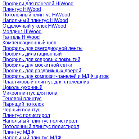
Профили для панелей HiWood
Плинтус HiWood
Потолочный плинтус HiWood
Напольный плинтус HiWood
Отделочный уголок HiWood
Молдинг HiWood
Галтель HiWood
Компенсационный шов
Профиль для светодиодной ленты
Профиль дилатационный
Профиль для ковровых покрытий
Профиль для москитной сетки
Профиль для раздвижных дверей
Профиль для композит-панелей и МДФ щитов
Пластиковый плинтус для столешниц
Цоколь кухонный
Микроплинтус для пола
Теневой плинтус
Парящий потолок
Черный плинтус
Плинтус полистирол
Напольный плинтус полистирол
Потолочный плинтус полистирол
Плинтус МДФ
Напольный плинтус МДФ