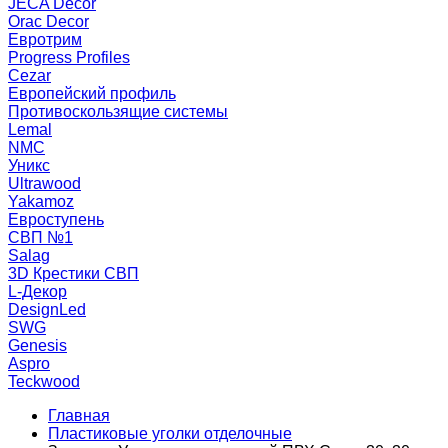
JECA Decor
Orac Decor
Евротрим
Progress Profiles
Cezar
Европейский профиль
Противоскользящие системы
Lemal
NMC
Уникс
Ultrawood
Yakamoz
Евроступень
СВП №1
Salag
3D Крестики СВП
L-Декор
DesignLed
SWG
Genesis
Aspro
Teckwood
Главная
Пластиковые уголки отделочные