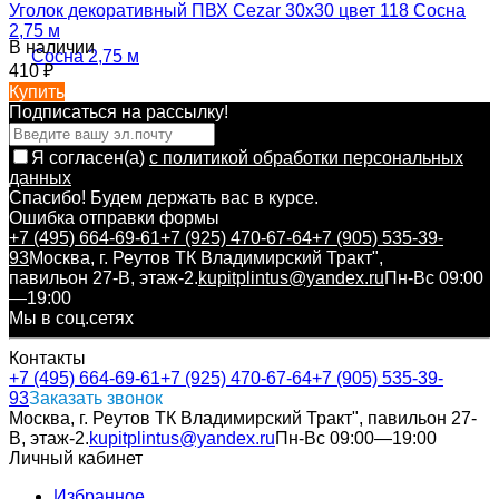
Уголок декоративный ПВХ Cezar 30х30 цвет 118 Сосна
2,75 м
В наличии
410
₽
Купить
Подписаться на рассылкy!
Я согласен(a)
с политикой обработки персональных
данных
Спасибо! Будем держать вас в курсе.
Ошибка отправки формы
+7 (495) 664-69-61
+7 (925) 470-67-64
+7 (905) 535-39-
93
Москва, г. Реутов ТК Владимирский Тракт",
павильон 27-В, этаж-2.
kupitplintus@yandex.ru
Пн-Вс 09:00
—19:00
Мы в соц.сетях
Контакты
+7 (495) 664-69-61
+7 (925) 470-67-64
+7 (905) 535-39-
93
Заказать звонок
Москва, г. Реутов ТК Владимирский Тракт", павильон 27-
В, этаж-2.
kupitplintus@yandex.ru
Пн-Вс 09:00—19:00
Личный кабинет
Избранное