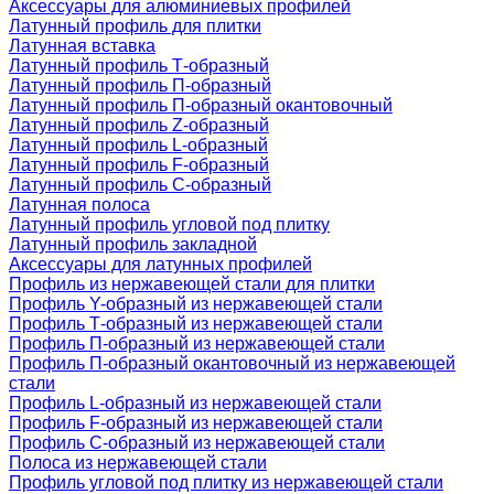
Аксессуары для алюминиевых профилей
Латунный профиль для плитки
Латунная вставка
Латунный профиль Т-образный
Латунный профиль П-образный
Латунный профиль П-образный окантовочный
Латунный профиль Z-образный
Латунный профиль L-образный
Латунный профиль F-образный
Латунный профиль C-образный
Латунная полоса
Латунный профиль угловой под плитку
Латунный профиль закладной
Аксессуары для латунных профилей
Профиль из нержавеющей стали для плитки
Профиль Y-образный из нержавеющей стали
Профиль Т-образный из нержавеющей стали
Профиль П-образный из нержавеющей стали
Профиль П-образный окантовочный из нержавеющей
стали
Профиль L-образный из нержавеющей стали
Профиль F-образный из нержавеющей стали
Профиль C-образный из нержавеющей стали
Полоса из нержавеющей стали
Профиль угловой под плитку из нержавеющей стали