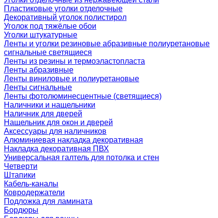
Пластиковые уголки отделочные
Декоративный уголок полистирол
Уголок под тяжёлые обои
Уголки штукатурные
Ленты и уголки резиновые абразивные полиуретановые
сигнальные светящиеся
Ленты из резины и термоэластопласта
Ленты абразивные
Ленты виниловые и полиуретановые
Ленты сигнальные
Ленты фотолюминесцентные (светящиеся)
Наличники и нащельники
Наличник для дверей
Нащельник для окон и дверей
Аксессуары для наличников
Алюминиевая накладка декоративная
Накладка декоративная ПВХ
Универсальная галтель для потолка и стен
Четверти
Штапики
Кабель-каналы
Ковродержатели
Подложка для ламината
Бордюры