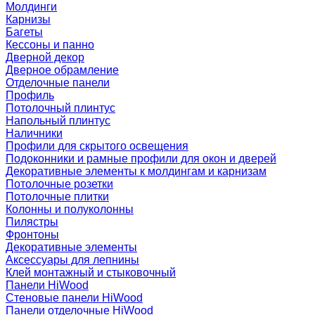
Молдинги
Карнизы
Багеты
Кессоны и панно
Дверной декор
Дверное обрамление
Отделочные панели
Профиль
Потолочный плинтус
Напольный плинтус
Наличники
Профили для скрытого освещения
Подоконники и рамные профили для окон и дверей
Декоративные элементы к молдингам и карнизам
Потолочные розетки
Потолочные плитки
Колонны и полуколонны
Пилястры
Фронтоны
Декоративные элементы
Аксессуары для лепнины
Клей монтажный и стыковочный
Панели HiWood
Стеновые панели HiWood
Панели отделочные HiWood