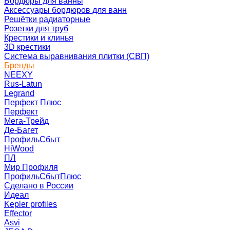
Бордюры для ванны
Аксессуары бордюров для ванн
Решётки радиаторные
Розетки для труб
Крестики и клинья
3D крестики
Система выравнивания плитки (СВП)
Бренды
NEEXY
Rus-Latun
Legrand
Перфект Плюс
Перфект
Мега-Трейд
Де-Багет
ПрофильСбыт
HiWood
ПЛ
Мир Профиля
ПрофильСбытПлюс
Сделано в России
Идеал
Kepler profiles
Effector
Asvi