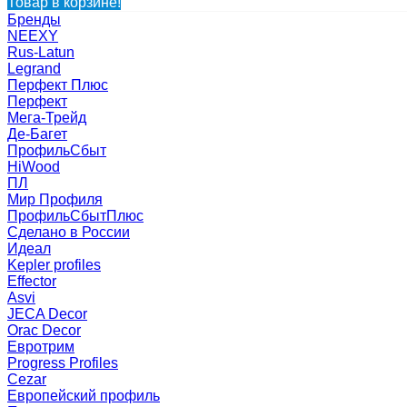
Товар в корзине!
Бренды
NEEXY
Rus-Latun
Legrand
Перфект Плюс
Перфект
Мега-Трейд
Де-Багет
ПрофильСбыт
HiWood
ПЛ
Мир Профиля
ПрофильСбытПлюс
Сделано в России
Идеал
Kepler profiles
Effector
Asvi
JECA Decor
Orac Decor
Евротрим
Progress Profiles
Cezar
Европейский профиль