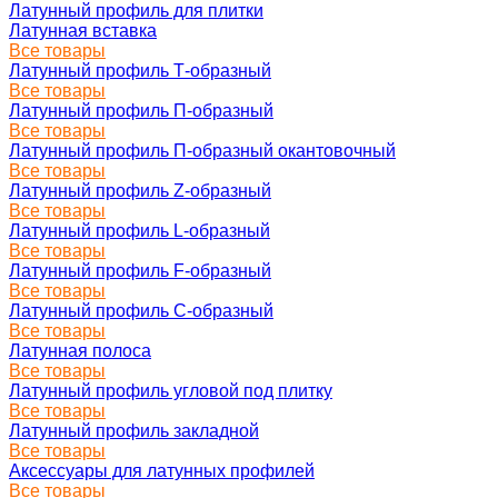
Латунный профиль для плитки
Латунная вставка
Все товары
Латунный профиль Т-образный
Все товары
Латунный профиль П-образный
Все товары
Латунный профиль П-образный окантовочный
Все товары
Латунный профиль Z-образный
Все товары
Латунный профиль L-образный
Все товары
Латунный профиль F-образный
Все товары
Латунный профиль C-образный
Все товары
Латунная полоса
Все товары
Латунный профиль угловой под плитку
Все товары
Латунный профиль закладной
Все товары
Аксессуары для латунных профилей
Все товары