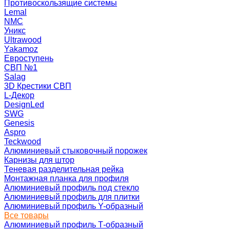
Противоскользящие системы
Lemal
NMC
Уникс
Ultrawood
Yakamoz
Евроступень
СВП №1
Salag
3D Крестики СВП
L-Декор
DesignLed
SWG
Genesis
Aspro
Teckwood
Алюминиевый стыковочный порожек
Карнизы для штор
Теневая разделительная рейка
Монтажная планка для профиля
Алюминиевый профиль под стекло
Алюминиевый профиль для плитки
Алюминиевый профиль Y-образный
Все товары
Алюминиевый профиль Т-образный