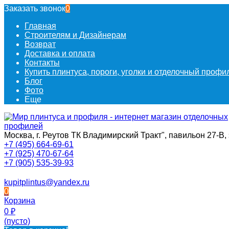
Заказать звонок
0
Главная
Строителям и Дизайнерам
Возврат
Доставка и оплата
Контакты
Купить плинтуса, пороги, уголки и отделочный проф
Блог
Фото
Еще
Москва, г. Реутов ТК Владимирский Тракт", павильон 27-В, 
+7 (495) 664-69-61
+7 (925) 470-67-64
+7 (905) 535-39-93
kupitplintus@yandex.ru
0
Корзина
0
₽
(пусто)