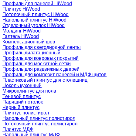
Профили для панелей HiWood
Плинтус HiWood
Потолочный плинтус HiWood
Напольный плинтус HiWood
Отделочный уголок HiWood
Молдинг HiWood
Галтель HiWood
Компенсационный шов
Профиль для светодиодной ленты
Профиль дилатационный
Профиль для ковровых покрытий
Профиль для москитной сетки
Профиль для раздвижных дверей
Профиль для композит-панелей и МДФ щитов
Пластиковый плинтус для столешниц
Цоколь кухонный
Микроплинтус для пола
Теневой плинтус
Парящий потолок
Черный плинтус
Плинтус полистирол
Напольный плинтус полистирол
Потолочный плинтус полистирол
Плинтус МДФ
Напольный плинтус МДФ