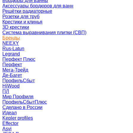
Бордюры для ванны
Аксессуары бордюров для ванн
Решётки радиаторные
Розетки для труб
Крестики и клинья
3D крестики
Система выравнивания плитки (СВП)
Бренды
NEEXY
Rus-Latun
Legrand
Перфект Плюс
Перфект
Мега-Трейд
Де-Багет
ПрофильСбыт
HiWood
ПЛ
Мир Профиля
ПрофильСбытПлюс
Сделано в России
Идеал
Kepler profiles
Effector
Asvi