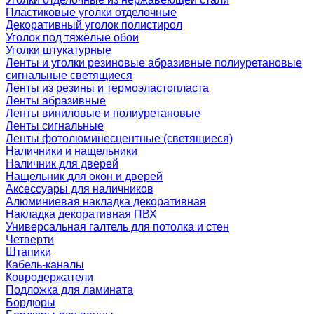
Пластиковые уголки отделочные
Декоративный уголок полистирол
Уголок под тяжёлые обои
Уголки штукатурные
Ленты и уголки резиновые абразивные полиуретановые
сигнальные светящиеся
Ленты из резины и термоэластопласта
Ленты абразивные
Ленты виниловые и полиуретановые
Ленты сигнальные
Ленты фотолюминесцентные (светящиеся)
Наличники и нащельники
Наличник для дверей
Нащельник для окон и дверей
Аксессуары для наличников
Алюминиевая накладка декоративная
Накладка декоративная ПВХ
Универсальная галтель для потолка и стен
Четверти
Штапики
Кабель-каналы
Ковродержатели
Подложка для ламината
Бордюры