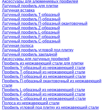
Аксессуары для алюминиевых профилей
Латунный профиль для плитки
Латунная вставка
Латунный профиль Т-образный
Латунный профиль П-образный
Латунный профиль П-образный окантовочный
Латунный профиль Z-образный
Латунный профиль L-образный
Латунный профиль F-образный
Латунный профиль C-образный
Латунная полоса
Латунный профиль угловой под плитку
Латунный профиль закладной
Аксессуары для латунных профилей
Профиль из нержавеющей стали для плитки
Профиль Y-образный из нержавеющей стали
Профиль Т-образный из нержавеющей стали
Профиль П-образный из нержавеющей стали
Профиль П-образный окантовочный из нержавеющей
стали
Профиль L-образный из нержавеющей стали
Профиль F-образный из нержавеющей стали
Профиль C-образный из нержавеющей стали
Полоса из нержавеющей стали
Профиль угловой под плитку из нержавеющей стали