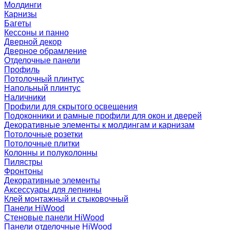
Молдинги
Карнизы
Багеты
Кессоны и панно
Дверной декор
Дверное обрамление
Отделочные панели
Профиль
Потолочный плинтус
Напольный плинтус
Наличники
Профили для скрытого освещения
Подоконники и рамные профили для окон и дверей
Декоративные элементы к молдингам и карнизам
Потолочные розетки
Потолочные плитки
Колонны и полуколонны
Пилястры
Фронтоны
Декоративные элементы
Аксессуары для лепнины
Клей монтажный и стыковочный
Панели HiWood
Стеновые панели HiWood
Панели отделочные HiWood