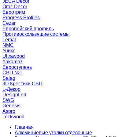
JECA Decor
Orac Decor
Евротрим
Progress Profiles
Cezar
Европейский профиль
Противоскользящие системы
Lemal
NMC
Уникс
Ultrawood
Yakamoz
Евроступень
СВП №1
Salag
3D Крестики СВП
L-Декор
DesignLed
SWG
Genesis
Aspro
Teckwood
Главная
Алюминиевые уголки отделочные