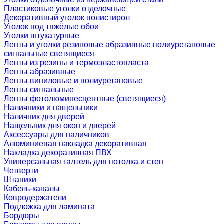
Пластиковые уголки отделочные
Декоративный уголок полистирол
Уголок под тяжёлые обои
Уголки штукатурные
Ленты и уголки резиновые абразивные полиуретановые
сигнальные светящиеся
Ленты из резины и термоэластопласта
Ленты абразивные
Ленты виниловые и полиуретановые
Ленты сигнальные
Ленты фотолюминесцентные (светящиеся)
Наличники и нащельники
Наличник для дверей
Нащельник для окон и дверей
Аксессуары для наличников
Алюминиевая накладка декоративная
Накладка декоративная ПВХ
Универсальная галтель для потолка и стен
Четверти
Штапики
Кабель-каналы
Ковродержатели
Подложка для ламината
Бордюры