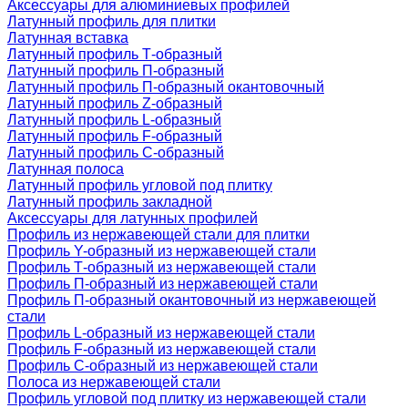
Аксессуары для алюминиевых профилей
Латунный профиль для плитки
Латунная вставка
Латунный профиль Т-образный
Латунный профиль П-образный
Латунный профиль П-образный окантовочный
Латунный профиль Z-образный
Латунный профиль L-образный
Латунный профиль F-образный
Латунный профиль C-образный
Латунная полоса
Латунный профиль угловой под плитку
Латунный профиль закладной
Аксессуары для латунных профилей
Профиль из нержавеющей стали для плитки
Профиль Y-образный из нержавеющей стали
Профиль Т-образный из нержавеющей стали
Профиль П-образный из нержавеющей стали
Профиль П-образный окантовочный из нержавеющей
стали
Профиль L-образный из нержавеющей стали
Профиль F-образный из нержавеющей стали
Профиль C-образный из нержавеющей стали
Полоса из нержавеющей стали
Профиль угловой под плитку из нержавеющей стали