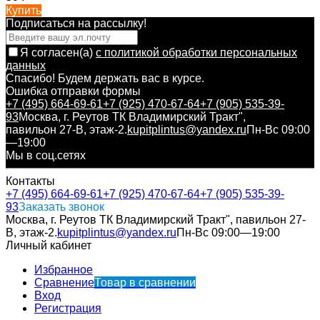
Купить
Подписаться на рассылкy!
Я согласен(a)
с политикой обработки персональных
данных
Спасибо! Будем держать вас в курсе.
Ошибка отправки формы
+7 (495) 664-69-61
+7 (925) 470-67-64
+7 (905) 535-39-
93
Москва, г. Реутов ТК Владимирский Тракт",
павильон 27-В, этаж-2.
kupitplintus@yandex.ru
Пн-Вс 09:00
—19:00
Мы в соц.сетях
Контакты
+7 (495) 664-69-61
+7 (925) 470-67-64
+7 (905) 535-39-
93
Заказать звонок
Москва, г. Реутов ТК Владимирский Тракт", павильон 27-
В, этаж-2.
kupitplintus@yandex.ru
Пн-Вс 09:00—19:00
Личный кабинет
Избранное
Сравнение
Товар в сравнении
Вход
Регистрация