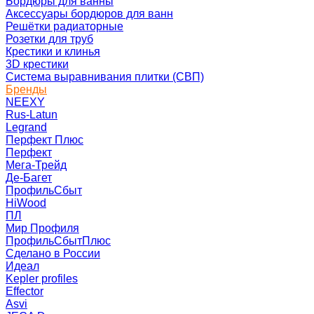
Бордюры для ванны
Аксессуары бордюров для ванн
Решётки радиаторные
Розетки для труб
Крестики и клинья
3D крестики
Система выравнивания плитки (СВП)
Бренды
NEEXY
Rus-Latun
Legrand
Перфект Плюс
Перфект
Мега-Трейд
Де-Багет
ПрофильСбыт
HiWood
ПЛ
Мир Профиля
ПрофильСбытПлюс
Сделано в России
Идеал
Kepler profiles
Effector
Asvi