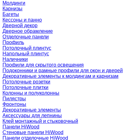
Молдинги
Карнизы
Багеты
Кессоны и панно
Дверной декор
Дверное обрамление
Отделочные панели
Профиль
Потолочный плинтус
Напольный плинтус
Наличники
Профили для скрытого освещения
Подоконники и рамные профили для окон и дверей
Декоративные элементы к молдингам и карнизам
Потолочные розетки
Потолочные плитки
Колонны и полуколонны
Пилястры
Фронтоны
Декоративные элементы
Аксессуары для лепнины
Клей монтажный и стыковочный
Панели HiWood
Стеновые панели HiWood
Панели отделочные HiWood