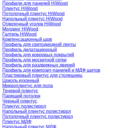
Профили для панелей HiWood
Плинтус HiWood
Потолочный плинтус HiWood
Напольный плинтус HiWood
Отделочный уголок HiWood
Молдинг HiWood
Галтель HiWood
Компенсационный шов
Профиль для светодиодной ленты
Профиль дилатационный
Профиль для ковровых покрытий
Профиль для москитной сетки
Профиль для раздвижных дверей
Профиль для композит-панелей и МДФ щитов
Пластиковый плинтус для столешниц
Цоколь кухонный
Микроплинтус для пола
Теневой плинтус
Парящий потолок
Черный плинтус
Плинтус полистирол
Напольный плинтус полистирол
Потолочный плинтус полистирол
Плинтус МДФ
Напольный плинтус МДФ