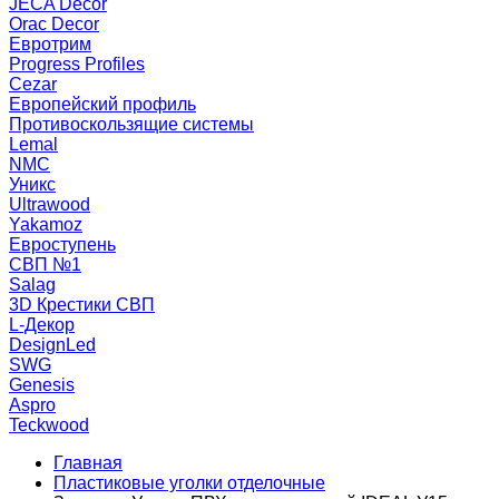
JECA Decor
Orac Decor
Евротрим
Progress Profiles
Cezar
Европейский профиль
Противоскользящие системы
Lemal
NMC
Уникс
Ultrawood
Yakamoz
Евроступень
СВП №1
Salag
3D Крестики СВП
L-Декор
DesignLed
SWG
Genesis
Aspro
Teckwood
Главная
Пластиковые уголки отделочные