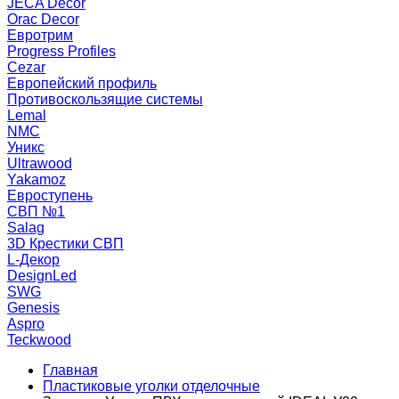
JECA Decor
Orac Decor
Евротрим
Progress Profiles
Cezar
Европейский профиль
Противоскользящие системы
Lemal
NMC
Уникс
Ultrawood
Yakamoz
Евроступень
СВП №1
Salag
3D Крестики СВП
L-Декор
DesignLed
SWG
Genesis
Aspro
Teckwood
Главная
Пластиковые уголки отделочные