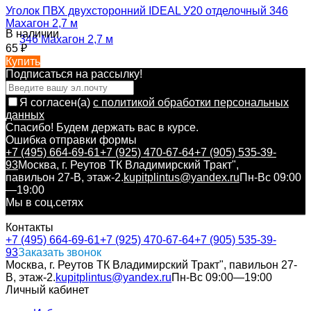
Уголок ПВХ двухсторонний IDEAL У20 отделочный 346
Махагон 2,7 м
В наличии
65
₽
Купить
Подписаться на рассылкy!
Я согласен(a)
с политикой обработки персональных
данных
Спасибо! Будем держать вас в курсе.
Ошибка отправки формы
+7 (495) 664-69-61
+7 (925) 470-67-64
+7 (905) 535-39-
93
Москва, г. Реутов ТК Владимирский Тракт",
павильон 27-В, этаж-2.
kupitplintus@yandex.ru
Пн-Вс 09:00
—19:00
Мы в соц.сетях
Контакты
+7 (495) 664-69-61
+7 (925) 470-67-64
+7 (905) 535-39-
93
Заказать звонок
Москва, г. Реутов ТК Владимирский Тракт", павильон 27-
В, этаж-2.
kupitplintus@yandex.ru
Пн-Вс 09:00—19:00
Личный кабинет