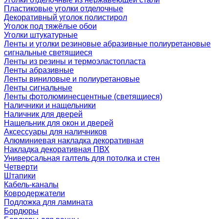
Пластиковые уголки отделочные
Декоративный уголок полистирол
Уголок под тяжёлые обои
Уголки штукатурные
Ленты и уголки резиновые абразивные полиуретановые
сигнальные светящиеся
Ленты из резины и термоэластопласта
Ленты абразивные
Ленты виниловые и полиуретановые
Ленты сигнальные
Ленты фотолюминесцентные (светящиеся)
Наличники и нащельники
Наличник для дверей
Нащельник для окон и дверей
Аксессуары для наличников
Алюминиевая накладка декоративная
Накладка декоративная ПВХ
Универсальная галтель для потолка и стен
Четверти
Штапики
Кабель-каналы
Ковродержатели
Подложка для ламината
Бордюры