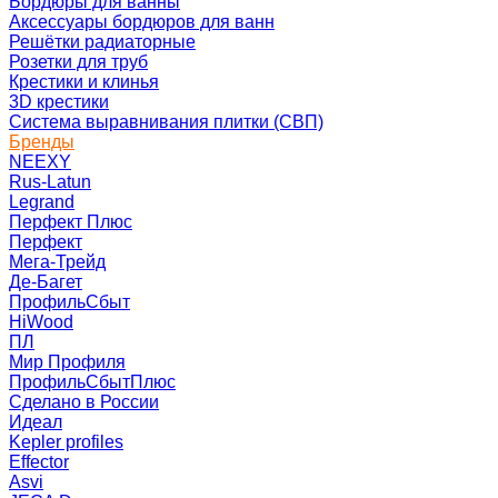
Бордюры для ванны
Аксессуары бордюров для ванн
Решётки радиаторные
Розетки для труб
Крестики и клинья
3D крестики
Система выравнивания плитки (СВП)
Бренды
NEEXY
Rus-Latun
Legrand
Перфект Плюс
Перфект
Мега-Трейд
Де-Багет
ПрофильСбыт
HiWood
ПЛ
Мир Профиля
ПрофильСбытПлюс
Сделано в России
Идеал
Kepler profiles
Effector
Asvi