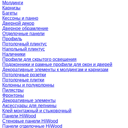
Молдинги
Карнизы
Багеты
Кессоны и панно
Дверной декор
Дверное обрамление
Отделочные панели
Профиль
Потолочный плинтус
Напольный плинтус
Наличники
Профили для скрытого освещения
Подоконники и рамные профили для окон и дверей
Декоративные элементы к молдингам и карнизам
Потолочные розетки
Потолочные плитки
Колонны и полуколонны
Пилястры
Фронтоны
Декоративные элементы
Аксессуары для лепнины
Клей монтажный и стыковочный
Панели HiWood
Стеновые панели HiWood
Панели отделочные HiWood