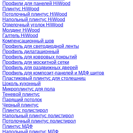
Профили для панелей HiWood
Плинтус HiWood
Потолочный плинтус HiWood
Напольный плинтус HiWood
Отделочный уголок HiWood
Молдинг HiWood
Галтель HiWood
Компенсационный шов
Профиль для светодиодной ленты
Профиль дилатационный
Профиль для ковровых покрытий
Профиль для москитной сетки
Профиль для раздвижных дверей
Профиль для композит-панелей и МДФ щитов
Пластиковый плинтус для столешниц
Цоколь кухонный
Микроплинтус для пола
Теневой плинтус
Парящий потолок
Черный плинтус
Плинтус полистирол
Напольный плинтус полистирол
Потолочный плинтус полистирол
Плинтус МДФ
Напольный плинтус МДФ