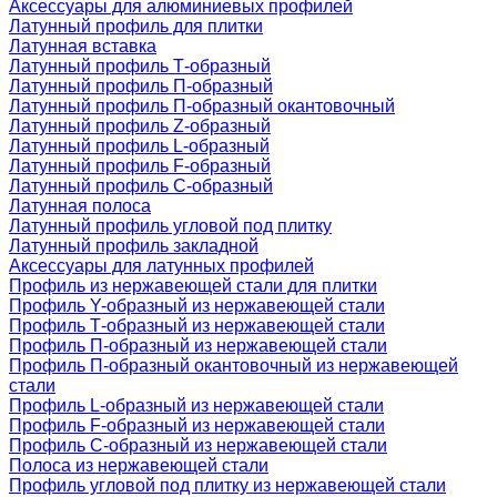
Аксессуары для алюминиевых профилей
Латунный профиль для плитки
Латунная вставка
Латунный профиль Т-образный
Латунный профиль П-образный
Латунный профиль П-образный окантовочный
Латунный профиль Z-образный
Латунный профиль L-образный
Латунный профиль F-образный
Латунный профиль C-образный
Латунная полоса
Латунный профиль угловой под плитку
Латунный профиль закладной
Аксессуары для латунных профилей
Профиль из нержавеющей стали для плитки
Профиль Y-образный из нержавеющей стали
Профиль Т-образный из нержавеющей стали
Профиль П-образный из нержавеющей стали
Профиль П-образный окантовочный из нержавеющей
стали
Профиль L-образный из нержавеющей стали
Профиль F-образный из нержавеющей стали
Профиль C-образный из нержавеющей стали
Полоса из нержавеющей стали
Профиль угловой под плитку из нержавеющей стали