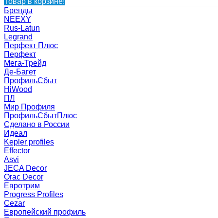
Товар в корзине!
Бренды
NEEXY
Rus-Latun
Legrand
Перфект Плюс
Перфект
Мега-Трейд
Де-Багет
ПрофильСбыт
HiWood
ПЛ
Мир Профиля
ПрофильСбытПлюс
Сделано в России
Идеал
Kepler profiles
Effector
Asvi
JECA Decor
Orac Decor
Евротрим
Progress Profiles
Cezar
Европейский профиль