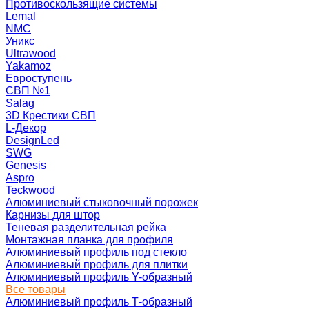
Противоскользящие системы
Lemal
NMC
Уникс
Ultrawood
Yakamoz
Евроступень
СВП №1
Salag
3D Крестики СВП
L-Декор
DesignLed
SWG
Genesis
Aspro
Teckwood
Алюминиевый стыковочный порожек
Карнизы для штор
Теневая разделительная рейка
Монтажная планка для профиля
Алюминиевый профиль под стекло
Алюминиевый профиль для плитки
Алюминиевый профиль Y-образный
Все товары
Алюминиевый профиль Т-образный