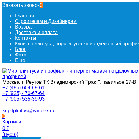
Заказать звонок
0
Главная
Строителям и Дизайнерам
Возврат
Доставка и оплата
Контакты
Купить плинтуса, пороги, уголки и отделочный проф
Блог
Фото
Еще
Москва, г. Реутов ТК Владимирский Тракт", павильон 27-В, 
+7 (495) 664-69-61
+7 (925) 470-67-64
+7 (905) 535-39-93
kupitplintus@yandex.ru
0
Корзина
0
₽
(пусто)