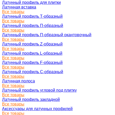
Латунный профиль для плитки
Латунная вставка
Все товары
Латунный профиль Т-образный
Все товары
Латунный профиль П-образный
Все товары
Латунный профиль П-образный окантовочный
Все товары
Латунный профиль Z-образный
Все товары
Латунный профиль L-образный
Все товары
Латунный профиль F-образный
Все товары
Латунный профиль C-образный
Все товары
Латунная полоса
Все товары
Латунный профиль угловой под плитку
Все товары
Латунный профиль закладной
Все товары
Аксессуары для латунных профилей
Все товары