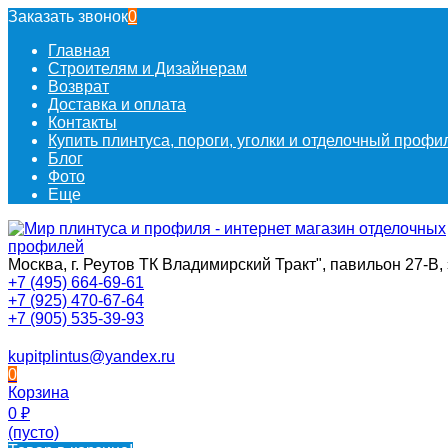
Заказать звонок
0
Главная
Строителям и Дизайнерам
Возврат
Доставка и оплата
Контакты
Купить плинтуса, пороги, уголки и отделочный проф
Блог
Фото
Еще
Москва, г. Реутов ТК Владимирский Тракт", павильон 27-В, 
+7 (495) 664-69-61
+7 (925) 470-67-64
+7 (905) 535-39-93
kupitplintus@yandex.ru
0
Корзина
0
₽
(пусто)