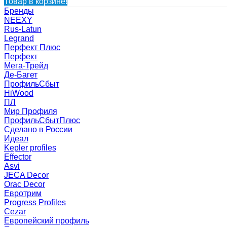
Товар в корзине!
Бренды
NEEXY
Rus-Latun
Legrand
Перфект Плюс
Перфект
Мега-Трейд
Де-Багет
ПрофильСбыт
HiWood
ПЛ
Мир Профиля
ПрофильСбытПлюс
Сделано в России
Идеал
Kepler profiles
Effector
Asvi
JECA Decor
Orac Decor
Евротрим
Progress Profiles
Cezar
Европейский профиль