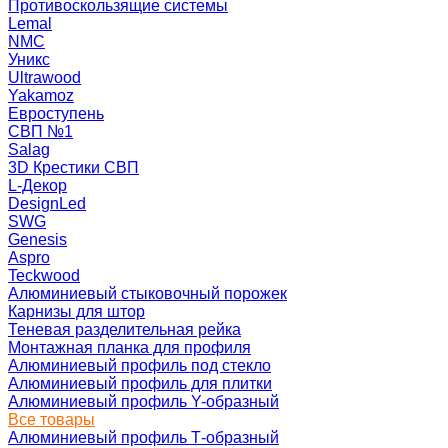
Противоскользящие системы
Lemal
NMC
Уникс
Ultrawood
Yakamoz
Евроступень
СВП №1
Salag
3D Крестики СВП
L-Декор
DesignLed
SWG
Genesis
Aspro
Teckwood
Алюминиевый стыковочный порожек
Карнизы для штор
Теневая разделительная рейка
Монтажная планка для профиля
Алюминиевый профиль под стекло
Алюминиевый профиль для плитки
Алюминиевый профиль Y-образный
Все товары
Алюминиевый профиль Т-образный