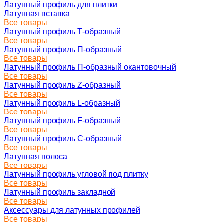
Латунный профиль для плитки
Латунная вставка
Все товары
Латунный профиль Т-образный
Все товары
Латунный профиль П-образный
Все товары
Латунный профиль П-образный окантовочный
Все товары
Латунный профиль Z-образный
Все товары
Латунный профиль L-образный
Все товары
Латунный профиль F-образный
Все товары
Латунный профиль C-образный
Все товары
Латунная полоса
Все товары
Латунный профиль угловой под плитку
Все товары
Латунный профиль закладной
Все товары
Аксессуары для латунных профилей
Все товары