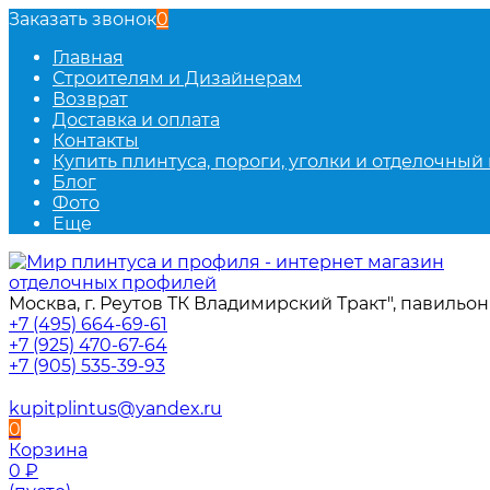
Заказать звонок
0
Главная
Строителям и Дизайнерам
Возврат
Доставка и оплата
Контакты
Купить плинтуса, пороги, уголки и отделочный
Блог
Фото
Еще
Москва, г. Реутов ТК Владимирский Тракт", павильон 
+7 (495) 664-69-61
+7 (925) 470-67-64
+7 (905) 535-39-93
kupitplintus@yandex.ru
0
Корзина
0
₽