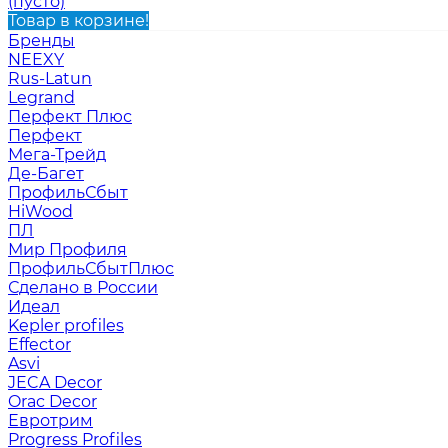
(пусто)
Товар в корзине!
Бренды
NEEXY
Rus-Latun
Legrand
Перфект Плюс
Перфект
Мега-Трейд
Де-Багет
ПрофильСбыт
HiWood
ПЛ
Мир Профиля
ПрофильСбытПлюс
Сделано в России
Идеал
Kepler profiles
Effector
Asvi
JECA Decor
Orac Decor
Евротрим
Progress Profiles