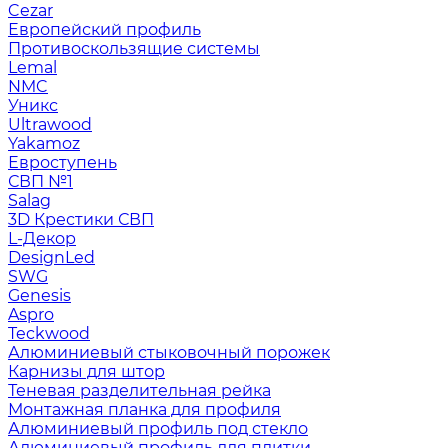
Cezar
Европейский профиль
Противоскользящие системы
Lemal
NMC
Уникс
Ultrawood
Yakamoz
Евроступень
СВП №1
Salag
3D Крестики СВП
L-Декор
DesignLed
SWG
Genesis
Aspro
Teckwood
Алюминиевый стыковочный порожек
Карнизы для штор
Теневая разделительная рейка
Монтажная планка для профиля
Алюминиевый профиль под стекло
Алюминиевый профиль для плитки