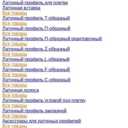
Латунный профиль для плитки
Латунная вставка
Все товары
Латунный профиль Т-образный
Все товары
Латунный профиль П-образный
Все товары
Латунный профиль П-образный окантовочный
Все товары
Латунный профиль Z-образный
Все товары
Латунный профиль L-образный
Все товары
Латунный профиль F-образный
Все товары
Латунный профиль C-образный
Все товары
Латунная полоса
Все товары
Латунный профиль угловой под плитку
Все товары
Латунный профиль закладной
Все товары
Аксессуары для латунных профилей
Все товары