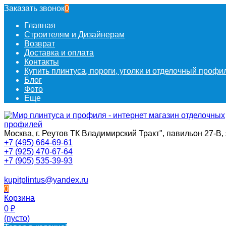
Заказать звонок
0
Главная
Строителям и Дизайнерам
Возврат
Доставка и оплата
Контакты
Купить плинтуса, пороги, уголки и отделочный проф
Блог
Фото
Еще
Москва, г. Реутов ТК Владимирский Тракт", павильон 27-В, 
+7 (495) 664-69-61
+7 (925) 470-67-64
+7 (905) 535-39-93
kupitplintus@yandex.ru
0
Корзина
0
₽
(пусто)