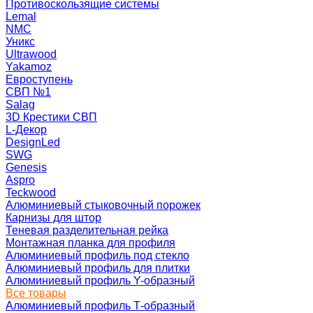
Противоскользящие системы
Lemal
NMC
Уникс
Ultrawood
Yakamoz
Евроступень
СВП №1
Salag
3D Крестики СВП
L-Декор
DesignLed
SWG
Genesis
Aspro
Teckwood
Алюминиевый стыковочный порожек
Карнизы для штор
Теневая разделительная рейка
Монтажная планка для профиля
Алюминиевый профиль под стекло
Алюминиевый профиль для плитки
Алюминиевый профиль Y-образный
Все товары
Алюминиевый профиль Т-образный