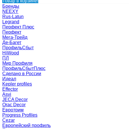
Товар в корзине!
Бренды
NEEXY
Rus-Latun
Legrand
Перфект Плюс
Перфект
Мега-Трейд
Де-Багет
ПрофильСбыт
HiWood
ПЛ
Мир Профиля
ПрофильСбытПлюс
Сделано в России
Идеал
Kepler profiles
Effector
Asvi
JECA Decor
Orac Decor
Евротрим
Progress Profiles
Cezar
Европейский профиль