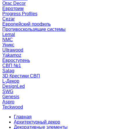
Orac Decor
Евротрим
Progress Profiles
Cezar
Европейский профиль
Противоскользящие системы
Lemal
NMC
Уникс
Ultrawood
Yakamoz
Евроступень
СВП №1
Salag
3D Крестики СВП
L-Декор
DesignLed
SWG
Genesis
Aspro
Teckwood
Главная
Архитектурный декор
Декоративные элементы