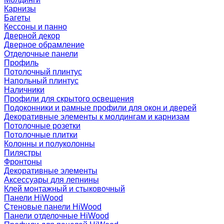
Карнизы
Багеты
Кессоны и панно
Дверной декор
Дверное обрамление
Отделочные панели
Профиль
Потолочный плинтус
Напольный плинтус
Наличники
Профили для скрытого освещения
Подоконники и рамные профили для окон и дверей
Декоративные элементы к молдингам и карнизам
Потолочные розетки
Потолочные плитки
Колонны и полуколонны
Пилястры
Фронтоны
Декоративные элементы
Аксессуары для лепнины
Клей монтажный и стыковочный
Панели HiWood
Стеновые панели HiWood
Панели отделочные HiWood