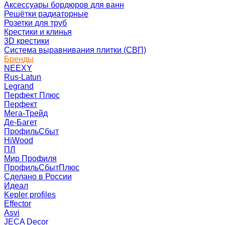
Аксессуары бордюров для ванн
Решётки радиаторные
Розетки для труб
Крестики и клинья
3D крестики
Система выравнивания плитки (СВП)
Бренды
NEEXY
Rus-Latun
Legrand
Перфект Плюс
Перфект
Мега-Трейд
Де-Багет
ПрофильСбыт
HiWood
ПЛ
Мир Профиля
ПрофильСбытПлюс
Сделано в России
Идеал
Kepler profiles
Effector
Asvi
JECA Decor