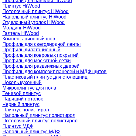
Профили для панелей HiWood
Плинтус HiWood
Потолочный плинтус HiWood
Напольный плинтус HiWood
Отделочный уголок HiWood
Молдинг HiWood
Галтель HiWood
Компенсационный шов
Профиль для светодиодной ленты
Профиль дилатационный
Профиль для ковровых покрытий
Профиль для москитной сетки
Профиль для раздвижных дверей
Профиль для композит-панелей и МДФ щитов
Пластиковый плинтус для столешниц
Цоколь кухонный
Микроплинтус для пола
Теневой плинтус
Парящий потолок
Черный плинтус
Плинтус полистирол
Напольный плинтус полистирол
Потолочный плинтус полистирол
Плинтус МДФ
Напольный плинтус МДФ