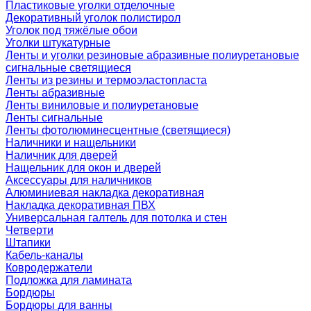
Пластиковые уголки отделочные
Декоративный уголок полистирол
Уголок под тяжёлые обои
Уголки штукатурные
Ленты и уголки резиновые абразивные полиуретановые
сигнальные светящиеся
Ленты из резины и термоэластопласта
Ленты абразивные
Ленты виниловые и полиуретановые
Ленты сигнальные
Ленты фотолюминесцентные (светящиеся)
Наличники и нащельники
Наличник для дверей
Нащельник для окон и дверей
Аксессуары для наличников
Алюминиевая накладка декоративная
Накладка декоративная ПВХ
Универсальная галтель для потолка и стен
Четверти
Штапики
Кабель-каналы
Ковродержатели
Подложка для ламината
Бордюры
Бордюры для ванны