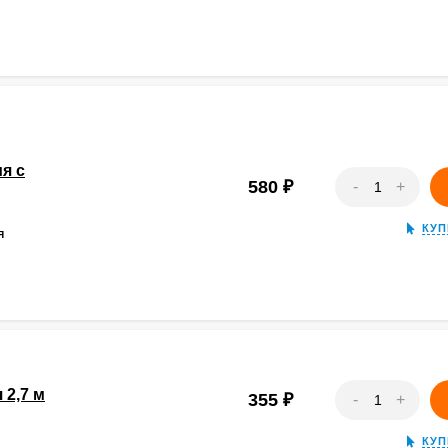
я с
580
₽
-
+
КУП
Я
 2,7 м
355
₽
-
+
КУП