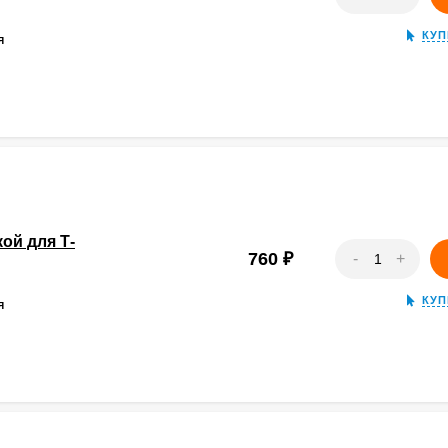
КУП
Я
ой для Т-
760
₽
-
+
КУП
Я