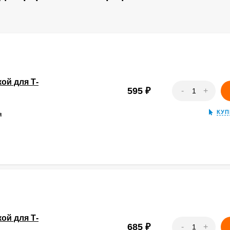
ой для Т-
595
₽
-
+
КУП
Я
ой для Т-
685
₽
-
+