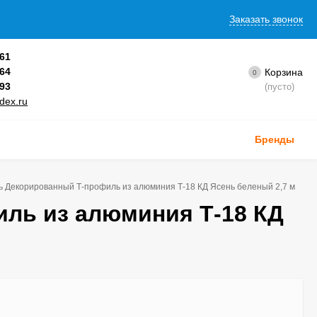
Заказать звонок
-61
-64
Корзина
0
-93
(пусто)
dex.ru
Бренды
ь Декорированный Т-профиль из алюминия Т-18 КД Ясень беленый 2,7 м
ль из алюминия Т-18 КД