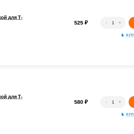
ой для Т-
525
₽
-
+
КУП
ой для Т-
580
₽
-
+
КУП