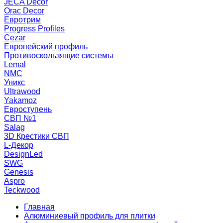
JECA Decor
Orac Decor
Евротрим
Progress Profiles
Cezar
Европейский профиль
Противоскользящие системы
Lemal
NMC
Уникс
Ultrawood
Yakamoz
Евроступень
СВП №1
Salag
3D Крестики СВП
L-Декор
DesignLed
SWG
Genesis
Aspro
Teckwood
Главная
Алюминиевый профиль для плитки