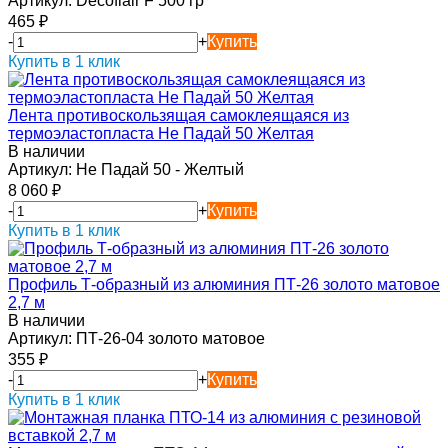
Артикул:
Decoflair F 500 гр
465
₽
-
+
Купить
Купить в 1 клик
Лента противоскользящая самоклеящаяся из
термоэластопласта Не Падай 50 Желтая
В наличии
Артикул:
Не Падай 50 - Желтый
8 060
₽
-
+
Купить
Купить в 1 клик
Профиль Т-образный из алюминия ПТ-26 золото матовое
2,7 м
В наличии
Артикул:
ПТ-26-04 золото матовое
355
₽
-
+
Купить
Купить в 1 клик