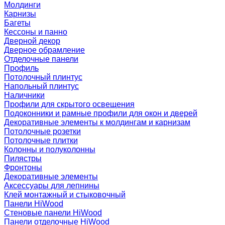
Молдинги
Карнизы
Багеты
Кессоны и панно
Дверной декор
Дверное обрамление
Отделочные панели
Профиль
Потолочный плинтус
Напольный плинтус
Наличники
Профили для скрытого освещения
Подоконники и рамные профили для окон и дверей
Декоративные элементы к молдингам и карнизам
Потолочные розетки
Потолочные плитки
Колонны и полуколонны
Пилястры
Фронтоны
Декоративные элементы
Аксессуары для лепнины
Клей монтажный и стыковочный
Панели HiWood
Стеновые панели HiWood
Панели отделочные HiWood