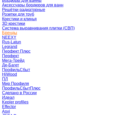
Бордюры для ванны
Аксессуары бордюров для ванн
Решётки радиаторные
Розетки для труб
Крестики и клинья
3D крестики
Система выравнивания плитки (СВП)
Бренды
NEEXY
Rus-Latun
Legrand
Перфект Плюс
Перфект
Мега-Трейд
Де-Багет
ПрофильСбыт
HiWood
ПЛ
Мир Профиля
ПрофильСбытПлюс
Сделано в России
Идеал
Kepler profiles
Effector
Asvi