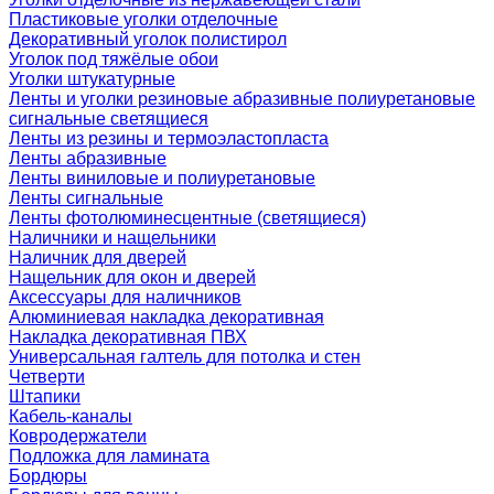
Пластиковые уголки отделочные
Декоративный уголок полистирол
Уголок под тяжёлые обои
Уголки штукатурные
Ленты и уголки резиновые абразивные полиуретановые
сигнальные светящиеся
Ленты из резины и термоэластопласта
Ленты абразивные
Ленты виниловые и полиуретановые
Ленты сигнальные
Ленты фотолюминесцентные (светящиеся)
Наличники и нащельники
Наличник для дверей
Нащельник для окон и дверей
Аксессуары для наличников
Алюминиевая накладка декоративная
Накладка декоративная ПВХ
Универсальная галтель для потолка и стен
Четверти
Штапики
Кабель-каналы
Ковродержатели
Подложка для ламината
Бордюры