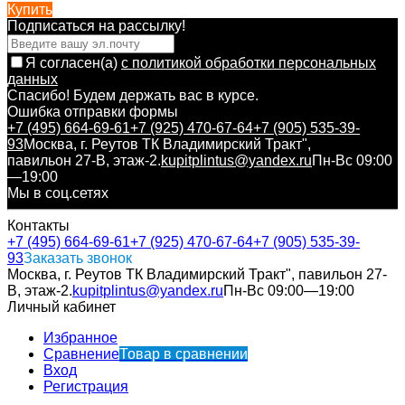
Купить
Подписаться на рассылкy!
Я согласен(a)
с политикой обработки персональных
данных
Спасибо! Будем держать вас в курсе.
Ошибка отправки формы
+7 (495) 664-69-61
+7 (925) 470-67-64
+7 (905) 535-39-
93
Москва, г. Реутов ТК Владимирский Тракт",
павильон 27-В, этаж-2.
kupitplintus@yandex.ru
Пн-Вс 09:00
—19:00
Мы в соц.сетях
Контакты
+7 (495) 664-69-61
+7 (925) 470-67-64
+7 (905) 535-39-
93
Заказать звонок
Москва, г. Реутов ТК Владимирский Тракт", павильон 27-
В, этаж-2.
kupitplintus@yandex.ru
Пн-Вс 09:00—19:00
Личный кабинет
Избранное
Сравнение
Товар в сравнении
Вход
Регистрация