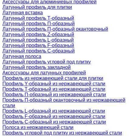
Аксессуары для алюминиевых профилей
Латунный профиль для плитки
Латунная вставка
Латунный профиль Т-образный
Латунный профиль П-образный
Латунный профиль П-образный окантовочный
Латунный профиль Z-образный
Латунный профиль L-образный
Латунный профиль F-образный
Латунный профиль C-образный
Латунная полоса
Латунный профиль угловой под плитку
Латунный профиль закладной
Аксессуары для латунных профилей
Профиль из нержавеющей стали для плитки
Профиль Y-образный из нержавеющей стали
Профиль Т-образный из нержавеющей стали
Профиль П-образный из нержавеющей стали
Профиль П-образный окантовочный из нержавеющей
стали
Профиль L-образный из нержавеющей стали
Профиль F-образный из нержавеющей стали
Профиль C-образный из нержавеющей стали
Полоса из нержавеющей стали
Профиль угловой под плитку из нержавеющей стали