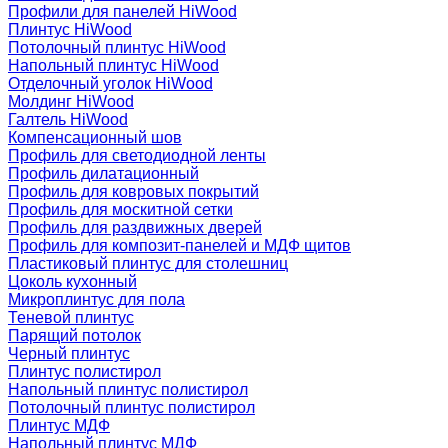
Профили для панелей HiWood
Плинтус HiWood
Потолочный плинтус HiWood
Напольный плинтус HiWood
Отделочный уголок HiWood
Молдинг HiWood
Галтель HiWood
Компенсационный шов
Профиль для светодиодной ленты
Профиль дилатационный
Профиль для ковровых покрытий
Профиль для москитной сетки
Профиль для раздвижных дверей
Профиль для композит-панелей и МДФ щитов
Пластиковый плинтус для столешниц
Цоколь кухонный
Микроплинтус для пола
Теневой плинтус
Парящий потолок
Черный плинтус
Плинтус полистирол
Напольный плинтус полистирол
Потолочный плинтус полистирол
Плинтус МДФ
Напольный плинтус МДФ