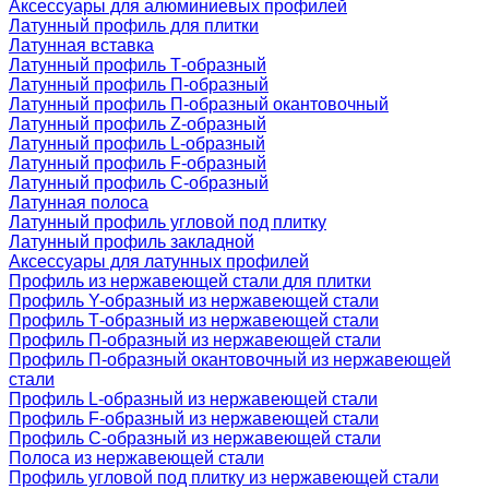
Аксессуары для алюминиевых профилей
Латунный профиль для плитки
Латунная вставка
Латунный профиль Т-образный
Латунный профиль П-образный
Латунный профиль П-образный окантовочный
Латунный профиль Z-образный
Латунный профиль L-образный
Латунный профиль F-образный
Латунный профиль C-образный
Латунная полоса
Латунный профиль угловой под плитку
Латунный профиль закладной
Аксессуары для латунных профилей
Профиль из нержавеющей стали для плитки
Профиль Y-образный из нержавеющей стали
Профиль Т-образный из нержавеющей стали
Профиль П-образный из нержавеющей стали
Профиль П-образный окантовочный из нержавеющей
стали
Профиль L-образный из нержавеющей стали
Профиль F-образный из нержавеющей стали
Профиль C-образный из нержавеющей стали
Полоса из нержавеющей стали
Профиль угловой под плитку из нержавеющей стали