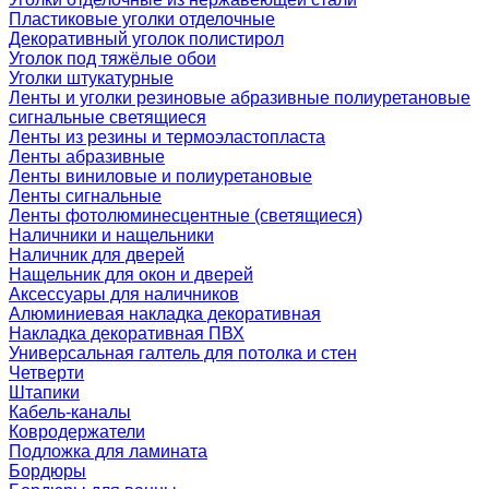
Пластиковые уголки отделочные
Декоративный уголок полистирол
Уголок под тяжёлые обои
Уголки штукатурные
Ленты и уголки резиновые абразивные полиуретановые
сигнальные светящиеся
Ленты из резины и термоэластопласта
Ленты абразивные
Ленты виниловые и полиуретановые
Ленты сигнальные
Ленты фотолюминесцентные (светящиеся)
Наличники и нащельники
Наличник для дверей
Нащельник для окон и дверей
Аксессуары для наличников
Алюминиевая накладка декоративная
Накладка декоративная ПВХ
Универсальная галтель для потолка и стен
Четверти
Штапики
Кабель-каналы
Ковродержатели
Подложка для ламината
Бордюры