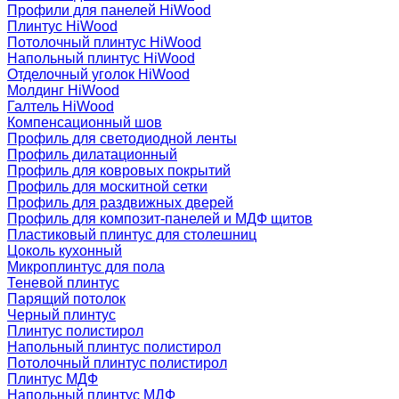
Профили для панелей HiWood
Плинтус HiWood
Потолочный плинтус HiWood
Напольный плинтус HiWood
Отделочный уголок HiWood
Молдинг HiWood
Галтель HiWood
Компенсационный шов
Профиль для светодиодной ленты
Профиль дилатационный
Профиль для ковровых покрытий
Профиль для москитной сетки
Профиль для раздвижных дверей
Профиль для композит-панелей и МДФ щитов
Пластиковый плинтус для столешниц
Цоколь кухонный
Микроплинтус для пола
Теневой плинтус
Парящий потолок
Черный плинтус
Плинтус полистирол
Напольный плинтус полистирол
Потолочный плинтус полистирол
Плинтус МДФ
Напольный плинтус МДФ