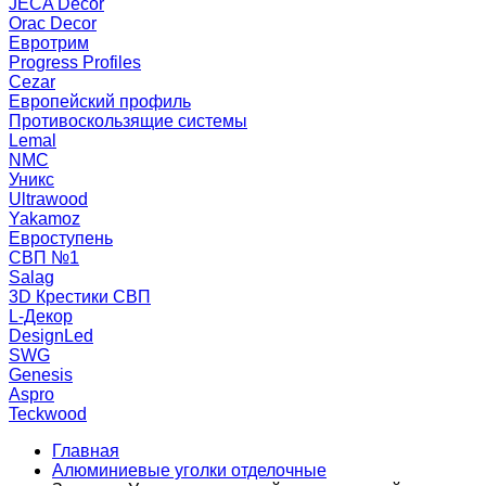
JECA Decor
Orac Decor
Евротрим
Progress Profiles
Cezar
Европейский профиль
Противоскользящие системы
Lemal
NMC
Уникс
Ultrawood
Yakamoz
Евроступень
СВП №1
Salag
3D Крестики СВП
L-Декор
DesignLed
SWG
Genesis
Aspro
Teckwood
Главная
Алюминиевые уголки отделочные