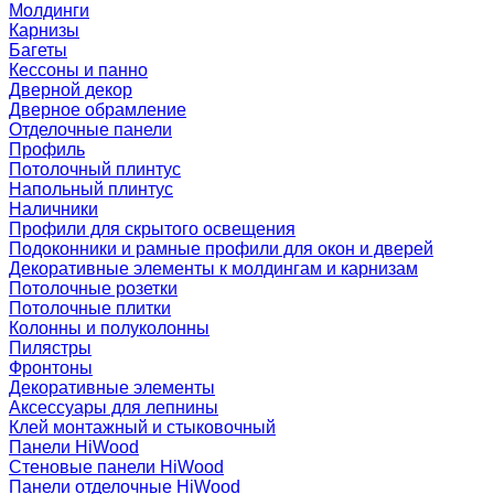
Молдинги
Карнизы
Багеты
Кессоны и панно
Дверной декор
Дверное обрамление
Отделочные панели
Профиль
Потолочный плинтус
Напольный плинтус
Наличники
Профили для скрытого освещения
Подоконники и рамные профили для окон и дверей
Декоративные элементы к молдингам и карнизам
Потолочные розетки
Потолочные плитки
Колонны и полуколонны
Пилястры
Фронтоны
Декоративные элементы
Аксессуары для лепнины
Клей монтажный и стыковочный
Панели HiWood
Стеновые панели HiWood
Панели отделочные HiWood