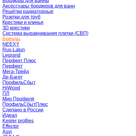
Бордюры для ванны
Аксессуары бордюров для ванн
Решётки радиаторные
Розетки для труб
Крестики и клинья
3D крестики
Система выравнивания плитки (СВП)
Бренды
NEEXY
Rus-Latun
Legrand
Перфект Плюс
Перфект
Мега-Трейд
Де-Багет
ПрофильСбыт
HiWood
ПЛ
Мир Профиля
ПрофильСбытПлюс
Сделано в России
Идеал
Kepler profiles
Effector
Asvi