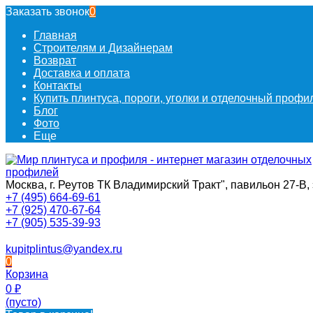
Заказать звонок
0
Главная
Строителям и Дизайнерам
Возврат
Доставка и оплата
Контакты
Купить плинтуса, пороги, уголки и отделочный проф
Блог
Фото
Еще
Москва, г. Реутов ТК Владимирский Тракт", павильон 27-В, 
+7 (495) 664-69-61
+7 (925) 470-67-64
+7 (905) 535-39-93
kupitplintus@yandex.ru
0
Корзина
0
₽
(пусто)