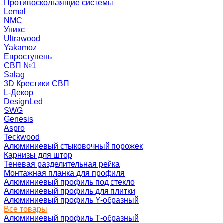
Противоскользящие системы
Lemal
NMC
Уникс
Ultrawood
Yakamoz
Евроступень
СВП №1
Salag
3D Крестики СВП
L-Декор
DesignLed
SWG
Genesis
Aspro
Teckwood
Алюминиевый стыковочный порожек
Карнизы для штор
Теневая разделительная рейка
Монтажная планка для профиля
Алюминиевый профиль под стекло
Алюминиевый профиль для плитки
Алюминиевый профиль Y-образный
Все товары
Алюминиевый профиль Т-образный