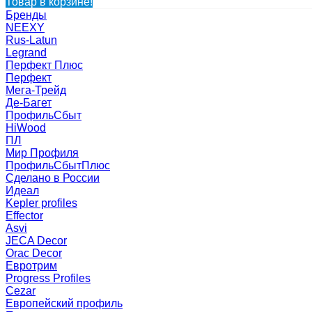
Товар в корзине!
Бренды
NEEXY
Rus-Latun
Legrand
Перфект Плюс
Перфект
Мега-Трейд
Де-Багет
ПрофильСбыт
HiWood
ПЛ
Мир Профиля
ПрофильСбытПлюс
Сделано в России
Идеал
Kepler profiles
Effector
Asvi
JECA Decor
Orac Decor
Евротрим
Progress Profiles
Cezar
Европейский профиль