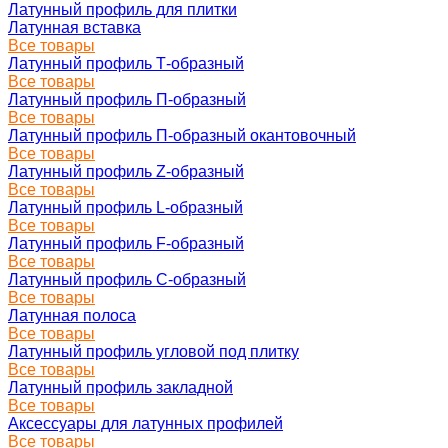
Латунный профиль для плитки
Латунная вставка
Все товары
Латунный профиль Т-образный
Все товары
Латунный профиль П-образный
Все товары
Латунный профиль П-образный окантовочный
Все товары
Латунный профиль Z-образный
Все товары
Латунный профиль L-образный
Все товары
Латунный профиль F-образный
Все товары
Латунный профиль C-образный
Все товары
Латунная полоса
Все товары
Латунный профиль угловой под плитку
Все товары
Латунный профиль закладной
Все товары
Аксессуары для латунных профилей
Все товары