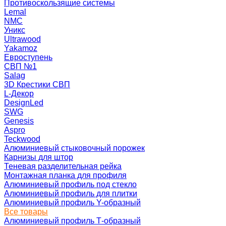
Противоскользящие системы
Lemal
NMC
Уникс
Ultrawood
Yakamoz
Евроступень
СВП №1
Salag
3D Крестики СВП
L-Декор
DesignLed
SWG
Genesis
Aspro
Teckwood
Алюминиевый стыковочный порожек
Карнизы для штор
Теневая разделительная рейка
Монтажная планка для профиля
Алюминиевый профиль под стекло
Алюминиевый профиль для плитки
Алюминиевый профиль Y-образный
Все товары
Алюминиевый профиль Т-образный