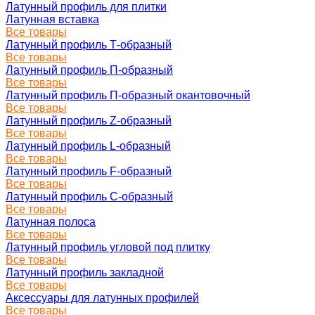
Латунный профиль для плитки
Латунная вставка
Все товары
Латунный профиль Т-образный
Все товары
Латунный профиль П-образный
Все товары
Латунный профиль П-образный окантовочный
Все товары
Латунный профиль Z-образный
Все товары
Латунный профиль L-образный
Все товары
Латунный профиль F-образный
Все товары
Латунный профиль C-образный
Все товары
Латунная полоса
Все товары
Латунный профиль угловой под плитку
Все товары
Латунный профиль закладной
Все товары
Аксессуары для латунных профилей
Все товары