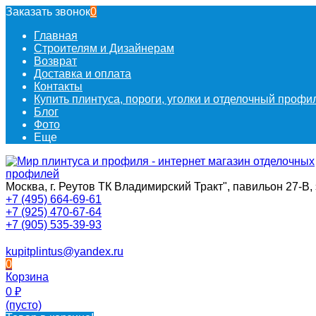
Заказать звонок
0
Главная
Строителям и Дизайнерам
Возврат
Доставка и оплата
Контакты
Купить плинтуса, пороги, уголки и отделочный проф
Блог
Фото
Еще
Москва, г. Реутов ТК Владимирский Тракт", павильон 27-В, 
+7 (495) 664-69-61
+7 (925) 470-67-64
+7 (905) 535-39-93
kupitplintus@yandex.ru
0
Корзина
0
₽
(пусто)