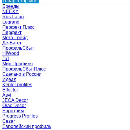
Товар в корзине!
Бренды
NEEXY
Rus-Latun
Legrand
Перфект Плюс
Перфект
Мега-Трейд
Де-Багет
ПрофильСбыт
HiWood
ПЛ
Мир Профиля
ПрофильСбытПлюс
Сделано в России
Идеал
Kepler profiles
Effector
Asvi
JECA Decor
Orac Decor
Евротрим
Progress Profiles
Cezar
Европейский профиль