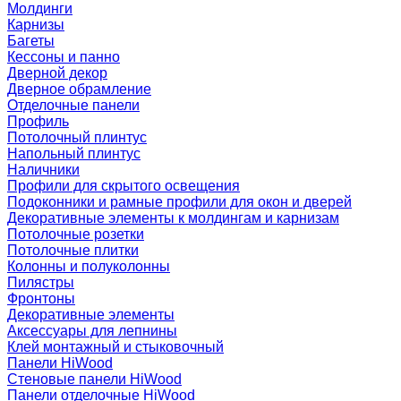
Молдинги
Карнизы
Багеты
Кессоны и панно
Дверной декор
Дверное обрамление
Отделочные панели
Профиль
Потолочный плинтус
Напольный плинтус
Наличники
Профили для скрытого освещения
Подоконники и рамные профили для окон и дверей
Декоративные элементы к молдингам и карнизам
Потолочные розетки
Потолочные плитки
Колонны и полуколонны
Пилястры
Фронтоны
Декоративные элементы
Аксессуары для лепнины
Клей монтажный и стыковочный
Панели HiWood
Стеновые панели HiWood
Панели отделочные HiWood