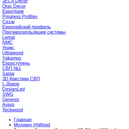
JECA Decor
Orac Decor
Евротрим
Progress Profiles
Cezar
Европейский профиль
Противоскользящие системы
Lemal
NMC
Уникс
Ultrawood
Yakamoz
Евроступень
СВП №1
Salag
3D Крестики СВП
L-Декор
DesignLed
SWG
Genesis
Aspro
Teckwood
Главная
Молдинг HiWood