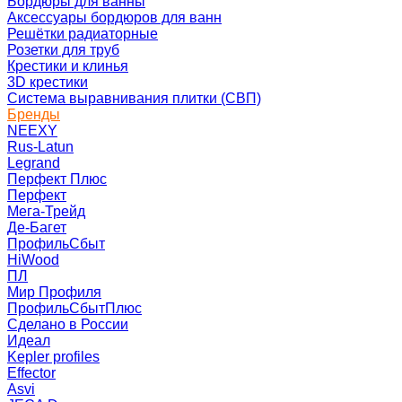
Бордюры для ванны
Аксессуары бордюров для ванн
Решётки радиаторные
Розетки для труб
Крестики и клинья
3D крестики
Система выравнивания плитки (СВП)
Бренды
NEEXY
Rus-Latun
Legrand
Перфект Плюс
Перфект
Мега-Трейд
Де-Багет
ПрофильСбыт
HiWood
ПЛ
Мир Профиля
ПрофильСбытПлюс
Сделано в России
Идеал
Kepler profiles
Effector
Asvi