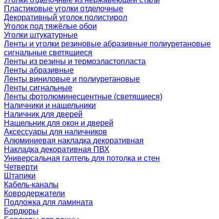
Пластиковые уголки отделочные
Декоративный уголок полистирол
Уголок под тяжёлые обои
Уголки штукатурные
Ленты и уголки резиновые абразивные полиуретановые
сигнальные светящиеся
Ленты из резины и термоэластопласта
Ленты абразивные
Ленты виниловые и полиуретановые
Ленты сигнальные
Ленты фотолюминесцентные (светящиеся)
Наличники и нащельники
Наличник для дверей
Нащельник для окон и дверей
Аксессуары для наличников
Алюминиевая накладка декоративная
Накладка декоративная ПВХ
Универсальная галтель для потолка и стен
Четверти
Штапики
Кабель-каналы
Ковродержатели
Подложка для ламината
Бордюры