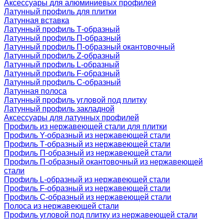
Аксессуары для алюминиевых профилей
Латунный профиль для плитки
Латунная вставка
Латунный профиль Т-образный
Латунный профиль П-образный
Латунный профиль П-образный окантовочный
Латунный профиль Z-образный
Латунный профиль L-образный
Латунный профиль F-образный
Латунный профиль C-образный
Латунная полоса
Латунный профиль угловой под плитку
Латунный профиль закладной
Аксессуары для латунных профилей
Профиль из нержавеющей стали для плитки
Профиль Y-образный из нержавеющей стали
Профиль Т-образный из нержавеющей стали
Профиль П-образный из нержавеющей стали
Профиль П-образный окантовочный из нержавеющей
стали
Профиль L-образный из нержавеющей стали
Профиль F-образный из нержавеющей стали
Профиль C-образный из нержавеющей стали
Полоса из нержавеющей стали
Профиль угловой под плитку из нержавеющей стали