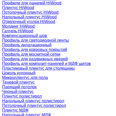
Профили для панелей HiWood
Плинтус HiWood
Потолочный плинтус HiWood
Напольный плинтус HiWood
Отделочный уголок HiWood
Молдинг HiWood
Галтель HiWood
Компенсационный шов
Профиль для светодиодной ленты
Профиль дилатационный
Профиль для ковровых покрытий
Профиль для москитной сетки
Профиль для раздвижных дверей
Профиль для композит-панелей и МДФ щитов
Пластиковый плинтус для столешниц
Цоколь кухонный
Микроплинтус для пола
Теневой плинтус
Парящий потолок
Черный плинтус
Плинтус полистирол
Напольный плинтус полистирол
Потолочный плинтус полистирол
Плинтус МДФ
Напольный плинтус МДФ