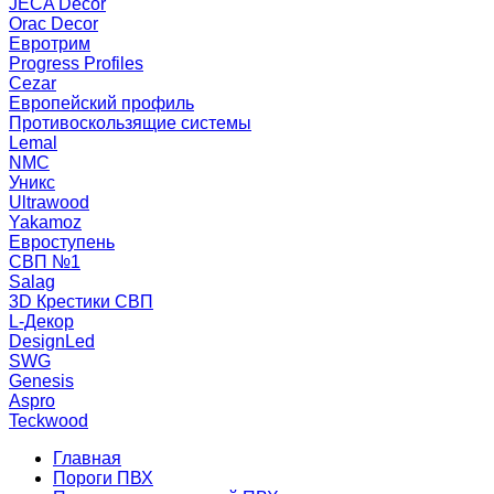
JECA Decor
Orac Decor
Евротрим
Progress Profiles
Cezar
Европейский профиль
Противоскользящие системы
Lemal
NMC
Уникс
Ultrawood
Yakamoz
Евроступень
СВП №1
Salag
3D Крестики СВП
L-Декор
DesignLed
SWG
Genesis
Aspro
Teckwood
Главная
Пороги ПВХ