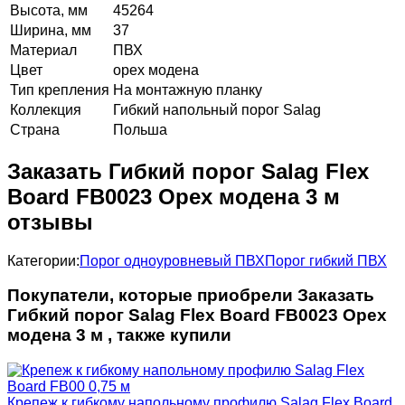
Высота, мм
45264
Ширина, мм
37
Материал
ПВХ
Цвет
орех модена
Тип крепления
На монтажную планку
Коллекция
Гибкий напольный порог Salag
Страна
Польша
Заказать Гибкий порог Salag Flex
Board FB0023 Орех модена 3 м
отзывы
Категории:
Порог одноуровневый ПВХ
Порог гибкий ПВХ
Покупатели, которые приобрели Заказать
Гибкий порог Salag Flex Board FB0023 Орех
модена 3 м , также купили
Крепеж к гибкому напольному профилю Salag Flex Board