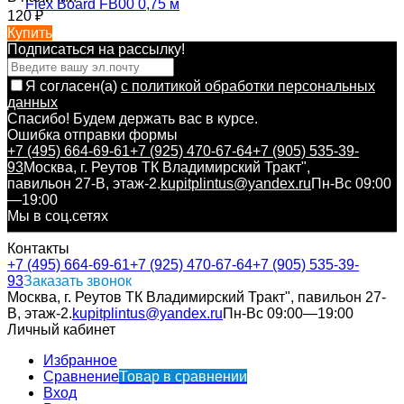
120
₽
Купить
Подписаться на рассылкy!
Я согласен(a)
с политикой обработки персональных
данных
Спасибо! Будем держать вас в курсе.
Ошибка отправки формы
+7 (495) 664-69-61
+7 (925) 470-67-64
+7 (905) 535-39-
93
Москва, г. Реутов ТК Владимирский Тракт",
павильон 27-В, этаж-2.
kupitplintus@yandex.ru
Пн-Вс 09:00
—19:00
Мы в соц.сетях
Контакты
+7 (495) 664-69-61
+7 (925) 470-67-64
+7 (905) 535-39-
93
Заказать звонок
Москва, г. Реутов ТК Владимирский Тракт", павильон 27-
В, этаж-2.
kupitplintus@yandex.ru
Пн-Вс 09:00—19:00
Личный кабинет
Избранное
Сравнение
Товар в сравнении
Вход