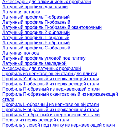
Аксессуары для алюминиевых профилей
Латунный профиль для плитки
Латунная вставка
Латунный профиль Т-образный
Латунный профиль П-образный
Латунный профиль П-образный окантовочный
Латунный профиль Z-образный
Латунный профиль L-образный
Латунный профиль F-образный
Латунный профиль C-образный
Латунная полоса
Латунный профиль угловой под плитку
Латунный профиль закладной
Аксессуары для латунных профилей
Профиль из нержавеющей стали для плитки
Профиль Y-образный из нержавеющей стали
Профиль Т-образный из нержавеющей стали
Профиль П-образный из нержавеющей стали
Профиль П-образный окантовочный из нержавеющей
стали
Профиль L-образный из нержавеющей стали
Профиль F-образный из нержавеющей стали
Профиль C-образный из нержавеющей стали
Полоса из нержавеющей стали
Профиль угловой под плитку из нержавеющей стали