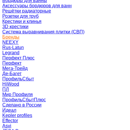
Бордюры для ванны
Аксессуары бордюров для ванн
Решётки радиаторные
Розетки для труб
Крестики и клинья
3D крестики
Система выравнивания плитки (СВП)
Бренды
NEEXY
Rus-Latun
Legrand
Перфект Плюс
Перфект
Мега-Трейд
Де-Багет
ПрофильСбыт
HiWood
ПЛ
Мир Профиля
ПрофильСбытПлюс
Сделано в России
Идеал
Kepler profiles
Effector
Asvi