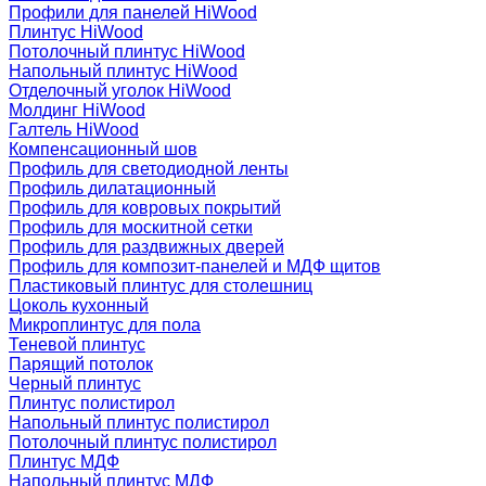
Профили для панелей HiWood
Плинтус HiWood
Потолочный плинтус HiWood
Напольный плинтус HiWood
Отделочный уголок HiWood
Молдинг HiWood
Галтель HiWood
Компенсационный шов
Профиль для светодиодной ленты
Профиль дилатационный
Профиль для ковровых покрытий
Профиль для москитной сетки
Профиль для раздвижных дверей
Профиль для композит-панелей и МДФ щитов
Пластиковый плинтус для столешниц
Цоколь кухонный
Микроплинтус для пола
Теневой плинтус
Парящий потолок
Черный плинтус
Плинтус полистирол
Напольный плинтус полистирол
Потолочный плинтус полистирол
Плинтус МДФ
Напольный плинтус МДФ