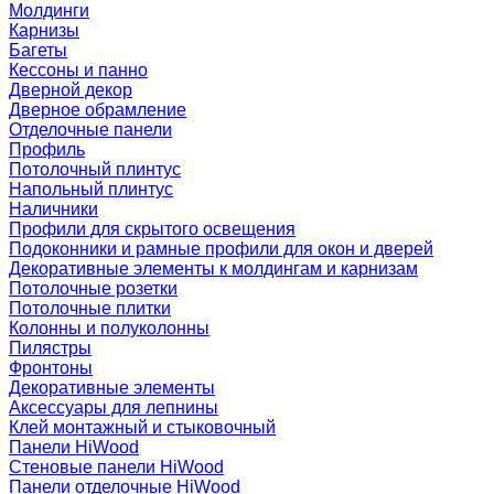
Молдинги
Карнизы
Багеты
Кессоны и панно
Дверной декор
Дверное обрамление
Отделочные панели
Профиль
Потолочный плинтус
Напольный плинтус
Наличники
Профили для скрытого освещения
Подоконники и рамные профили для окон и дверей
Декоративные элементы к молдингам и карнизам
Потолочные розетки
Потолочные плитки
Колонны и полуколонны
Пилястры
Фронтоны
Декоративные элементы
Аксессуары для лепнины
Клей монтажный и стыковочный
Панели HiWood
Стеновые панели HiWood
Панели отделочные HiWood