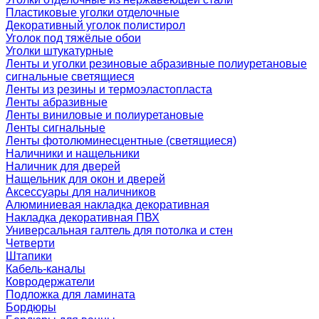
Пластиковые уголки отделочные
Декоративный уголок полистирол
Уголок под тяжёлые обои
Уголки штукатурные
Ленты и уголки резиновые абразивные полиуретановые
сигнальные светящиеся
Ленты из резины и термоэластопласта
Ленты абразивные
Ленты виниловые и полиуретановые
Ленты сигнальные
Ленты фотолюминесцентные (светящиеся)
Наличники и нащельники
Наличник для дверей
Нащельник для окон и дверей
Аксессуары для наличников
Алюминиевая накладка декоративная
Накладка декоративная ПВХ
Универсальная галтель для потолка и стен
Четверти
Штапики
Кабель-каналы
Ковродержатели
Подложка для ламината
Бордюры