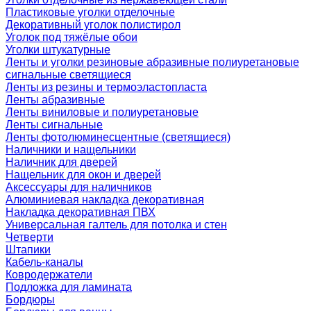
Пластиковые уголки отделочные
Декоративный уголок полистирол
Уголок под тяжёлые обои
Уголки штукатурные
Ленты и уголки резиновые абразивные полиуретановые
сигнальные светящиеся
Ленты из резины и термоэластопласта
Ленты абразивные
Ленты виниловые и полиуретановые
Ленты сигнальные
Ленты фотолюминесцентные (светящиеся)
Наличники и нащельники
Наличник для дверей
Нащельник для окон и дверей
Аксессуары для наличников
Алюминиевая накладка декоративная
Накладка декоративная ПВХ
Универсальная галтель для потолка и стен
Четверти
Штапики
Кабель-каналы
Ковродержатели
Подложка для ламината
Бордюры