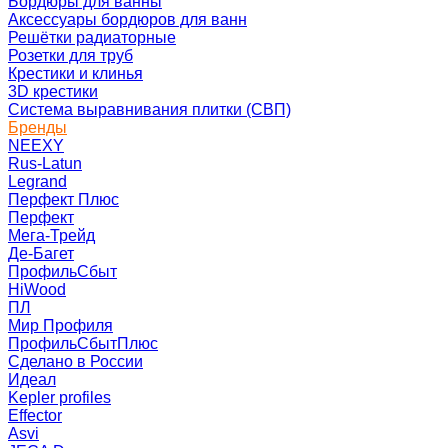
Бордюры для ванны
Аксессуары бордюров для ванн
Решётки радиаторные
Розетки для труб
Крестики и клинья
3D крестики
Система выравнивания плитки (СВП)
Бренды
NEEXY
Rus-Latun
Legrand
Перфект Плюс
Перфект
Мега-Трейд
Де-Багет
ПрофильСбыт
HiWood
ПЛ
Мир Профиля
ПрофильСбытПлюс
Сделано в России
Идеал
Kepler profiles
Effector
Asvi