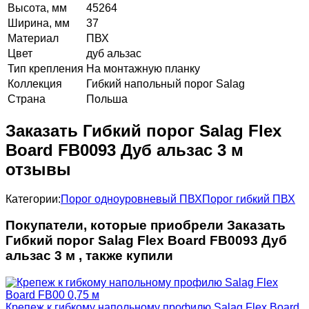
Высота, мм
45264
Ширина, мм
37
Материал
ПВХ
Цвет
дуб альзас
Тип крепления
На монтажную планку
Коллекция
Гибкий напольный порог Salag
Страна
Польша
Заказать Гибкий порог Salag Flex
Board FB0093 Дуб альзас 3 м
отзывы
Категории:
Порог одноуровневый ПВХ
Порог гибкий ПВХ
Покупатели, которые приобрели Заказать
Гибкий порог Salag Flex Board FB0093 Дуб
альзас 3 м , также купили
Крепеж к гибкому напольному профилю Salag Flex Board