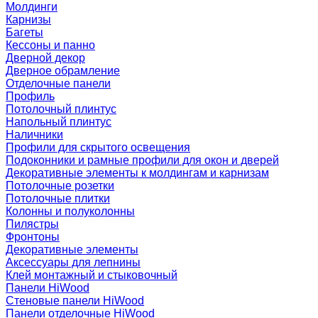
Молдинги
Карнизы
Багеты
Кессоны и панно
Дверной декор
Дверное обрамление
Отделочные панели
Профиль
Потолочный плинтус
Напольный плинтус
Наличники
Профили для скрытого освещения
Подоконники и рамные профили для окон и дверей
Декоративные элементы к молдингам и карнизам
Потолочные розетки
Потолочные плитки
Колонны и полуколонны
Пилястры
Фронтоны
Декоративные элементы
Аксессуары для лепнины
Клей монтажный и стыковочный
Панели HiWood
Стеновые панели HiWood
Панели отделочные HiWood