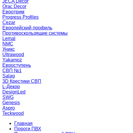
JECA Decor
Orac Decor
Евротрим
Progress Profiles
Cezar
Европейский профиль
Противоскользящие системы
Lemal
NMC
Уникс
Ultrawood
Yakamoz
Евроступень
СВП №1
Salag
3D Крестики СВП
L-Декор
DesignLed
SWG
Genesis
Aspro
Teckwood
Главная
Пороги ПВХ