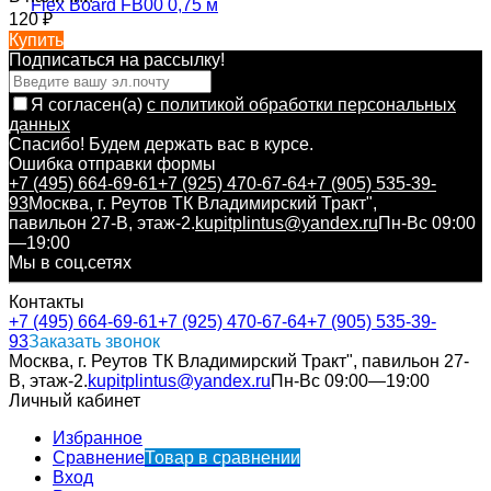
120
₽
Купить
Подписаться на рассылкy!
Я согласен(a)
с политикой обработки персональных
данных
Спасибо! Будем держать вас в курсе.
Ошибка отправки формы
+7 (495) 664-69-61
+7 (925) 470-67-64
+7 (905) 535-39-
93
Москва, г. Реутов ТК Владимирский Тракт",
павильон 27-В, этаж-2.
kupitplintus@yandex.ru
Пн-Вс 09:00
—19:00
Мы в соц.сетях
Контакты
+7 (495) 664-69-61
+7 (925) 470-67-64
+7 (905) 535-39-
93
Заказать звонок
Москва, г. Реутов ТК Владимирский Тракт", павильон 27-
В, этаж-2.
kupitplintus@yandex.ru
Пн-Вс 09:00—19:00
Личный кабинет
Избранное
Сравнение
Товар в сравнении
Вход