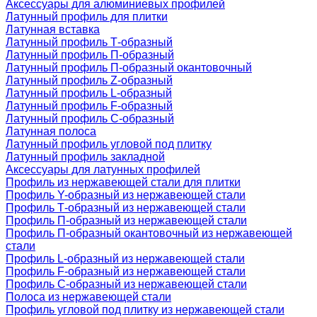
Аксессуары для алюминиевых профилей
Латунный профиль для плитки
Латунная вставка
Латунный профиль Т-образный
Латунный профиль П-образный
Латунный профиль П-образный окантовочный
Латунный профиль Z-образный
Латунный профиль L-образный
Латунный профиль F-образный
Латунный профиль C-образный
Латунная полоса
Латунный профиль угловой под плитку
Латунный профиль закладной
Аксессуары для латунных профилей
Профиль из нержавеющей стали для плитки
Профиль Y-образный из нержавеющей стали
Профиль Т-образный из нержавеющей стали
Профиль П-образный из нержавеющей стали
Профиль П-образный окантовочный из нержавеющей
стали
Профиль L-образный из нержавеющей стали
Профиль F-образный из нержавеющей стали
Профиль C-образный из нержавеющей стали
Полоса из нержавеющей стали
Профиль угловой под плитку из нержавеющей стали