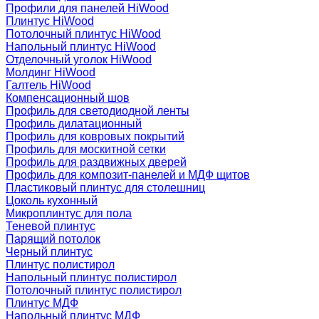
Профили для панелей HiWood
Плинтус HiWood
Потолочный плинтус HiWood
Напольный плинтус HiWood
Отделочный уголок HiWood
Молдинг HiWood
Галтель HiWood
Компенсационный шов
Профиль для светодиодной ленты
Профиль дилатационный
Профиль для ковровых покрытий
Профиль для москитной сетки
Профиль для раздвижных дверей
Профиль для композит-панелей и МДФ щитов
Пластиковый плинтус для столешниц
Цоколь кухонный
Микроплинтус для пола
Теневой плинтус
Парящий потолок
Черный плинтус
Плинтус полистирол
Напольный плинтус полистирол
Потолочный плинтус полистирол
Плинтус МДФ
Напольный плинтус МДФ