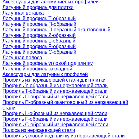
Аксессуары для алюминиевых профилей
Латунный профиль для плитки
Латунная вставка
Латунный профиль Т-образный
Латунный профиль П-образный
Латунный профиль П-образный окантовочный
Латунный профиль Z-образный
Латунный профиль L-образный
Латунный профиль F-образный
Латунный профиль C-образный
Латунная полоса
Латунный профиль угловой под плитку
Латунный профиль закладной
Аксессуары для латунных профилей
Профиль из нержавеющей стали для плитки
Профиль Y-образный из нержавеющей стали
Профиль Т-образный из нержавеющей стали
Профиль П-образный из нержавеющей стали
Профиль П-образный окантовочный из нержавеющей
стали
Профиль L-образный из нержавеющей стали
Профиль F-образный из нержавеющей стали
Профиль C-образный из нержавеющей стали
Полоса из нержавеющей стали
Профиль угловой под плитку из нержавеющей стали