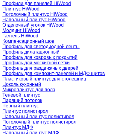
Профили для панелей HiWood
Плинтус HiWood
Потолочный плинтус HiWood
Напольный плинтус HiWood
Отделочный уголок HiWood
Молдинг HiWood
Галтель HiWood
Компенсационный шов
Профиль для светодиодной ленты
Профиль дилатационный
Профиль для ковровых покрытий
Профиль для москитной сетки
Профиль для раздвижных дверей
Профиль для композит-панелей и МДФ щитов
Пластиковый плинтус для столешниц
Цоколь кухонный
Микроплинтус для пола
Теневой плинтус
Парящий потолок
Черный плинтус
Плинтус полистирол
Напольный плинтус полистирол
Потолочный плинтус полистирол
Плинтус МДФ
Напольный плинтус МДФ