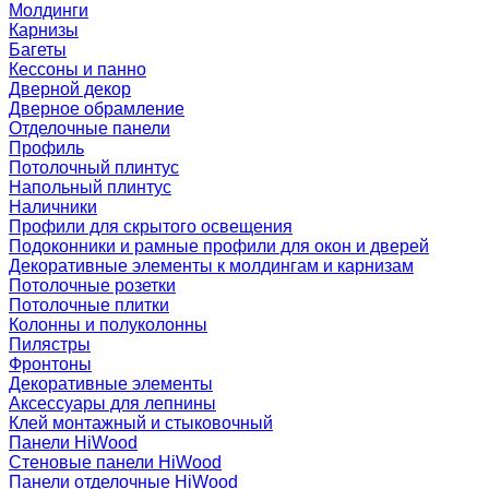
Молдинги
Карнизы
Багеты
Кессоны и панно
Дверной декор
Дверное обрамление
Отделочные панели
Профиль
Потолочный плинтус
Напольный плинтус
Наличники
Профили для скрытого освещения
Подоконники и рамные профили для окон и дверей
Декоративные элементы к молдингам и карнизам
Потолочные розетки
Потолочные плитки
Колонны и полуколонны
Пилястры
Фронтоны
Декоративные элементы
Аксессуары для лепнины
Клей монтажный и стыковочный
Панели HiWood
Стеновые панели HiWood
Панели отделочные HiWood