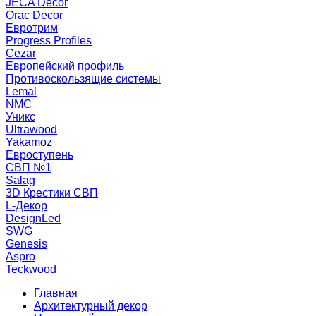
JECA Decor
Orac Decor
Евротрим
Progress Profiles
Cezar
Европейский профиль
Противоскользящие системы
Lemal
NMC
Уникс
Ultrawood
Yakamoz
Евроступень
СВП №1
Salag
3D Крестики СВП
L-Декор
DesignLed
SWG
Genesis
Aspro
Teckwood
Главная
Архитектурный декор