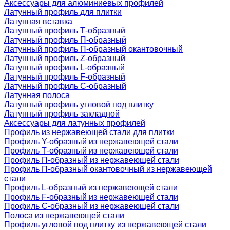
Аксессуары для алюминиевых профилей
Латунный профиль для плитки
Латунная вставка
Латунный профиль Т-образный
Латунный профиль П-образный
Латунный профиль П-образный окантовочный
Латунный профиль Z-образный
Латунный профиль L-образный
Латунный профиль F-образный
Латунный профиль C-образный
Латунная полоса
Латунный профиль угловой под плитку
Латунный профиль закладной
Аксессуары для латунных профилей
Профиль из нержавеющей стали для плитки
Профиль Y-образный из нержавеющей стали
Профиль Т-образный из нержавеющей стали
Профиль П-образный из нержавеющей стали
Профиль П-образный окантовочный из нержавеющей
стали
Профиль L-образный из нержавеющей стали
Профиль F-образный из нержавеющей стали
Профиль C-образный из нержавеющей стали
Полоса из нержавеющей стали
Профиль угловой под плитку из нержавеющей стали