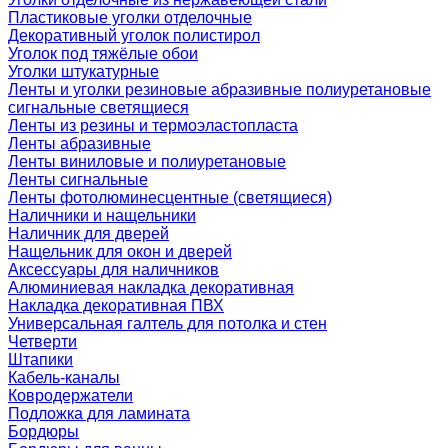
Пластиковые уголки отделочные
Декоративный уголок полистирол
Уголок под тяжёлые обои
Уголки штукатурные
Ленты и уголки резиновые абразивные полиуретановые
сигнальные светящиеся
Ленты из резины и термоэластопласта
Ленты абразивные
Ленты виниловые и полиуретановые
Ленты сигнальные
Ленты фотолюминесцентные (светящиеся)
Наличники и нащельники
Наличник для дверей
Нащельник для окон и дверей
Аксессуары для наличников
Алюминиевая накладка декоративная
Накладка декоративная ПВХ
Универсальная галтель для потолка и стен
Четверти
Штапики
Кабель-каналы
Ковродержатели
Подложка для ламината
Бордюры