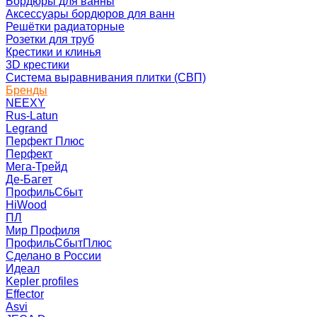
Бордюры для ванны
Аксессуары бордюров для ванн
Решётки радиаторные
Розетки для труб
Крестики и клинья
3D крестики
Система выравнивания плитки (СВП)
Бренды
NEEXY
Rus-Latun
Legrand
Перфект Плюс
Перфект
Мега-Трейд
Де-Багет
ПрофильСбыт
HiWood
ПЛ
Мир Профиля
ПрофильСбытПлюс
Сделано в России
Идеал
Kepler profiles
Effector
Asvi