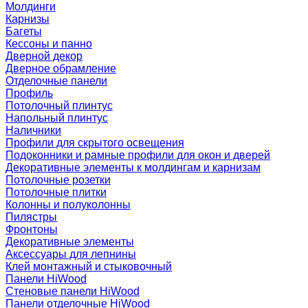
Молдинги
Карнизы
Багеты
Кессоны и панно
Дверной декор
Дверное обрамление
Отделочные панели
Профиль
Потолочный плинтус
Напольный плинтус
Наличники
Профили для скрытого освещения
Подоконники и рамные профили для окон и дверей
Декоративные элементы к молдингам и карнизам
Потолочные розетки
Потолочные плитки
Колонны и полуколонны
Пилястры
Фронтоны
Декоративные элементы
Аксессуары для лепнины
Клей монтажный и стыковочный
Панели HiWood
Стеновые панели HiWood
Панели отделочные HiWood