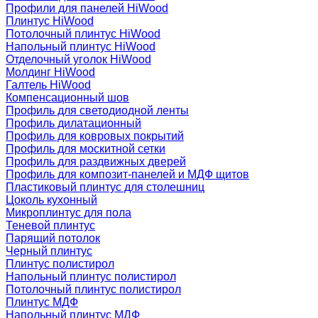
Профили для панелей HiWood
Плинтус HiWood
Потолочный плинтус HiWood
Напольный плинтус HiWood
Отделочный уголок HiWood
Молдинг HiWood
Галтель HiWood
Компенсационный шов
Профиль для светодиодной ленты
Профиль дилатационный
Профиль для ковровых покрытий
Профиль для москитной сетки
Профиль для раздвижных дверей
Профиль для композит-панелей и МДФ щитов
Пластиковый плинтус для столешниц
Цоколь кухонный
Микроплинтус для пола
Теневой плинтус
Парящий потолок
Черный плинтус
Плинтус полистирол
Напольный плинтус полистирол
Потолочный плинтус полистирол
Плинтус МДФ
Напольный плинтус МДФ