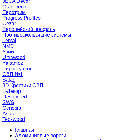
JECA Decor
Orac Decor
Евротрим
Progress Profiles
Cezar
Европейский профиль
Противоскользящие системы
Lemal
NMC
Уникс
Ultrawood
Yakamoz
Евроступень
СВП №1
Salag
3D Крестики СВП
L-Декор
DesignLed
SWG
Genesis
Aspro
Teckwood
Главная
Алюминиевые пороги