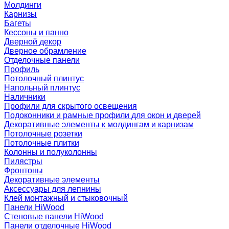
Молдинги
Карнизы
Багеты
Кессоны и панно
Дверной декор
Дверное обрамление
Отделочные панели
Профиль
Потолочный плинтус
Напольный плинтус
Наличники
Профили для скрытого освещения
Подоконники и рамные профили для окон и дверей
Декоративные элементы к молдингам и карнизам
Потолочные розетки
Потолочные плитки
Колонны и полуколонны
Пилястры
Фронтоны
Декоративные элементы
Аксессуары для лепнины
Клей монтажный и стыковочный
Панели HiWood
Стеновые панели HiWood
Панели отделочные HiWood