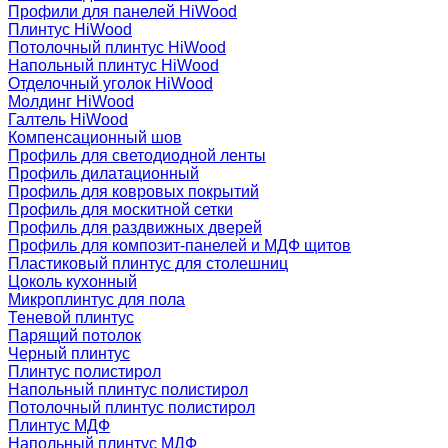
Профили для панелей HiWood
Плинтус HiWood
Потолочный плинтус HiWood
Напольный плинтус HiWood
Отделочный уголок HiWood
Молдинг HiWood
Галтель HiWood
Компенсационный шов
Профиль для светодиодной ленты
Профиль дилатационный
Профиль для ковровых покрытий
Профиль для москитной сетки
Профиль для раздвижных дверей
Профиль для композит-панелей и МДФ щитов
Пластиковый плинтус для столешниц
Цоколь кухонный
Микроплинтус для пола
Теневой плинтус
Парящий потолок
Черный плинтус
Плинтус полистирол
Напольный плинтус полистирол
Потолочный плинтус полистирол
Плинтус МДФ
Напольный плинтус МДФ