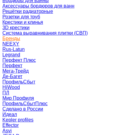
Бордюры для ванны
Аксессуары бордюров для ванн
Решётки радиаторные
Розетки для труб
Крестики и клинья
3D крестики
Система выравнивания плитки (СВП)
Бренды
NEEXY
Rus-Latun
Legrand
Перфект Плюс
Перфект
Мега-Трейд
Де-Багет
ПрофильСбыт
HiWood
ПЛ
Мир Профиля
ПрофильСбытПлюс
Сделано в России
Идеал
Kepler profiles
Effector
Asvi