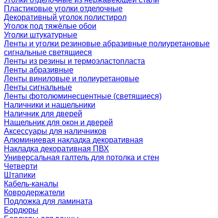
Пластиковые уголки отделочные
Декоративный уголок полистирол
Уголок под тяжёлые обои
Уголки штукатурные
Ленты и уголки резиновые абразивные полиуретановые
сигнальные светящиеся
Ленты из резины и термоэластопласта
Ленты абразивные
Ленты виниловые и полиуретановые
Ленты сигнальные
Ленты фотолюминесцентные (светящиеся)
Наличники и нащельники
Наличник для дверей
Нащельник для окон и дверей
Аксессуары для наличников
Алюминиевая накладка декоративная
Накладка декоративная ПВХ
Универсальная галтель для потолка и стен
Четверти
Штапики
Кабель-каналы
Ковродержатели
Подложка для ламината
Бордюры