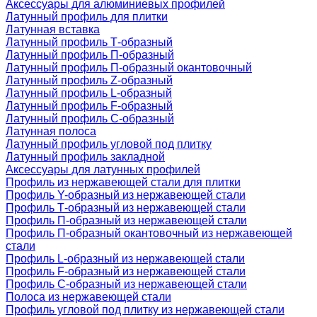
Аксессуары для алюминиевых профилей
Латунный профиль для плитки
Латунная вставка
Латунный профиль Т-образный
Латунный профиль П-образный
Латунный профиль П-образный окантовочный
Латунный профиль Z-образный
Латунный профиль L-образный
Латунный профиль F-образный
Латунный профиль C-образный
Латунная полоса
Латунный профиль угловой под плитку
Латунный профиль закладной
Аксессуары для латунных профилей
Профиль из нержавеющей стали для плитки
Профиль Y-образный из нержавеющей стали
Профиль Т-образный из нержавеющей стали
Профиль П-образный из нержавеющей стали
Профиль П-образный окантовочный из нержавеющей
стали
Профиль L-образный из нержавеющей стали
Профиль F-образный из нержавеющей стали
Профиль C-образный из нержавеющей стали
Полоса из нержавеющей стали
Профиль угловой под плитку из нержавеющей стали