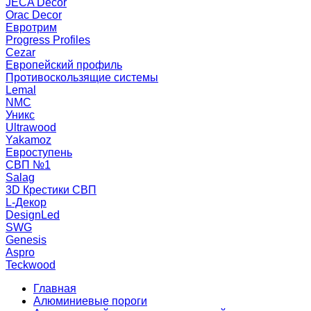
JECA Decor
Orac Decor
Евротрим
Progress Profiles
Cezar
Европейский профиль
Противоскользящие системы
Lemal
NMC
Уникс
Ultrawood
Yakamoz
Евроступень
СВП №1
Salag
3D Крестики СВП
L-Декор
DesignLed
SWG
Genesis
Aspro
Teckwood
Главная
Алюминиевые пороги