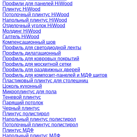
Профили для панелей HiWood
Плинтус HiWood
Потолочный плинтус HiWood
Напольный плинтус HiWood
Отделочный уголок HiWood
Молдинг HiWood
Галтель HiWood
Компенсационный шов
Профиль для светодиодной ленты
Профиль дилатационный
Профиль для ковровых покрытий
Профиль для москитной сетки
Профиль для раздвижных дверей
Профиль для композит-панелей и МДФ щитов
Пластиковый плинтус для столешниц
Цоколь кухонный
Микроплинтус для пола
Теневой плинтус
Парящий потолок
Черный плинтус
Плинтус полистирол
Напольный плинтус полистирол
Потолочный плинтус полистирол
Плинтус МДФ
Напольный плинтус МДФ