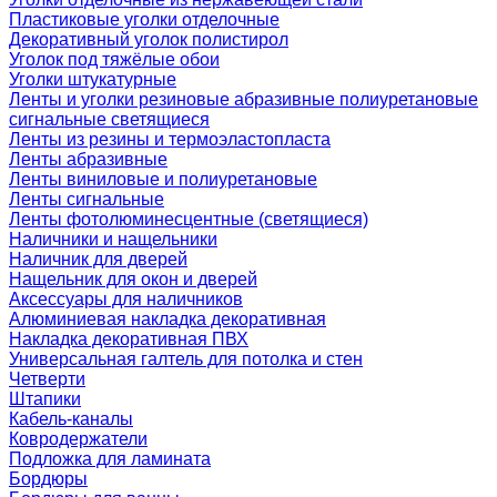
Пластиковые уголки отделочные
Декоративный уголок полистирол
Уголок под тяжёлые обои
Уголки штукатурные
Ленты и уголки резиновые абразивные полиуретановые
сигнальные светящиеся
Ленты из резины и термоэластопласта
Ленты абразивные
Ленты виниловые и полиуретановые
Ленты сигнальные
Ленты фотолюминесцентные (светящиеся)
Наличники и нащельники
Наличник для дверей
Нащельник для окон и дверей
Аксессуары для наличников
Алюминиевая накладка декоративная
Накладка декоративная ПВХ
Универсальная галтель для потолка и стен
Четверти
Штапики
Кабель-каналы
Ковродержатели
Подложка для ламината
Бордюры