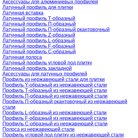
Аксессуары для алюминиевых профилей
Латунный профиль для плитки
Латунная вставка
Латунный профиль Т-образный
Латунный профиль П-образный
Латунный профиль П-образный окантовочный
Латунный профиль Z-образный
Латунный профиль L-образный
Латунный профиль F-образный
Латунный профиль C-образный
Латунная полоса
Латунный профиль угловой под плитку
Латунный профиль закладной
Аксессуары для латунных профилей
Профиль из нержавеющей стали для плитки
Профиль Y-образный из нержавеющей стали
Профиль Т-образный из нержавеющей стали
Профиль П-образный из нержавеющей стали
Профиль П-образный окантовочный из нержавеющей
стали
Профиль L-образный из нержавеющей стали
Профиль F-образный из нержавеющей стали
Профиль C-образный из нержавеющей стали
Полоса из нержавеющей стали
Профиль угловой под плитку из нержавеющей стали