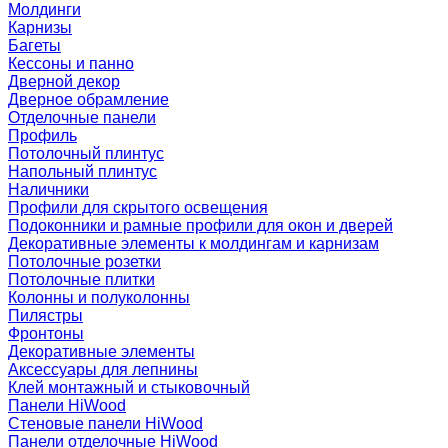
Молдинги
Карнизы
Багеты
Кессоны и панно
Дверной декор
Дверное обрамление
Отделочные панели
Профиль
Потолочный плинтус
Напольный плинтус
Наличники
Профили для скрытого освещения
Подоконники и рамные профили для окон и дверей
Декоративные элементы к молдингам и карнизам
Потолочные розетки
Потолочные плитки
Колонны и полуколонны
Пилястры
Фронтоны
Декоративные элементы
Аксессуары для лепнины
Клей монтажный и стыковочный
Панели HiWood
Стеновые панели HiWood
Панели отделочные HiWood