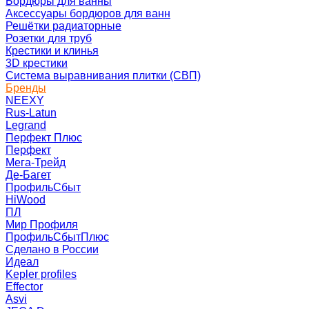
Бордюры для ванны
Аксессуары бордюров для ванн
Решётки радиаторные
Розетки для труб
Крестики и клинья
3D крестики
Система выравнивания плитки (СВП)
Бренды
NEEXY
Rus-Latun
Legrand
Перфект Плюс
Перфект
Мега-Трейд
Де-Багет
ПрофильСбыт
HiWood
ПЛ
Мир Профиля
ПрофильСбытПлюс
Сделано в России
Идеал
Kepler profiles
Effector
Asvi