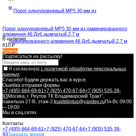
Порог одноуровневый MP5 30 мм из ламинированного
алюминия 46 Дуб дымчатый 2,7 м
В наличии
610
₽
Купить
Подписаться на рассылкy!
Я согласен(a)
с политикой обработки персональных
данных
Спасибо! Будем держать вас в курсе.
Ошибка отправки формы
+7 (495) 664-69-61
+7 (925) 470-67-64
+7 (905) 535-39-
93
Москва, г. Реутов ТК Владимирский Тракт",
павильон 27-В, этаж-2.
kupitplintus@yandex.ru
Пн-Вс 09:00
—19:00
Мы в соц.сетях
Контакты
+7 (495) 664-69-61
+7 (925) 470-67-64
+7 (905) 535-39-
93
Заказать звонок