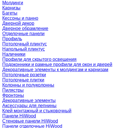
Молдинги
Карнизы
Багеты
Кессоны и панно
Дверной декор
Дверное обрамление
Отделочные панели
Профиль
Потолочный плинтус
Напольный плинтус
Наличники
Профили для скрытого освещения
Подоконники и рамные профили для окон и дверей
Декоративные элементы к молдингам и карнизам
Потолочные розетки
Потолочные плитки
Колонны и полуколонны
Пилястры
Фронтоны
Декоративные элементы
Аксессуары для лепнины
Клей монтажный и стыковочный
Панели HiWood
Стеновые панели HiWood
Панели отделочные HiWood