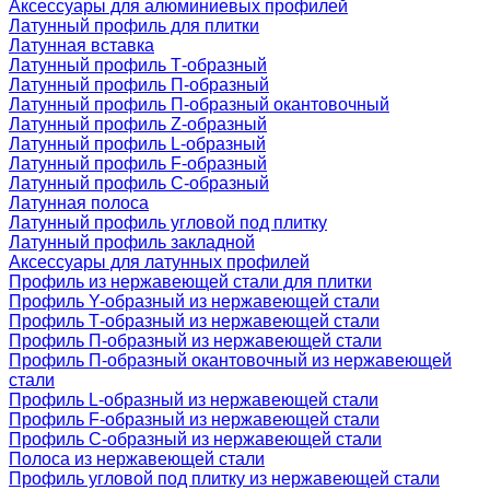
Аксессуары для алюминиевых профилей
Латунный профиль для плитки
Латунная вставка
Латунный профиль Т-образный
Латунный профиль П-образный
Латунный профиль П-образный окантовочный
Латунный профиль Z-образный
Латунный профиль L-образный
Латунный профиль F-образный
Латунный профиль C-образный
Латунная полоса
Латунный профиль угловой под плитку
Латунный профиль закладной
Аксессуары для латунных профилей
Профиль из нержавеющей стали для плитки
Профиль Y-образный из нержавеющей стали
Профиль Т-образный из нержавеющей стали
Профиль П-образный из нержавеющей стали
Профиль П-образный окантовочный из нержавеющей
стали
Профиль L-образный из нержавеющей стали
Профиль F-образный из нержавеющей стали
Профиль C-образный из нержавеющей стали
Полоса из нержавеющей стали
Профиль угловой под плитку из нержавеющей стали