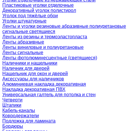
Пластиковые уголки отделочные
Декоративный уголок полистирол
Уголок под тяжёлые обои
Уголки штукатурные
Ленты и уголки резиновые абразивные полиуретановые
сигнальные светящиеся
Ленты из резины и термоэластопласта
Ленты абразивные
Ленты виниловые и полиуретановые
Ленты сигнальные
Ленты фотолюминесцентные (светящиеся)
Наличники и нащельники
Наличник для дверей
Нащельник для окон и дверей
Аксессуары для наличников
Алюминиевая накладка декоративная
Накладка декоративная ПВХ
Универсальная галтель для потолка и стен
Четверти
Штапики
Кабель-каналы
Ковродержатели
Подложка для ламината
Бордюры