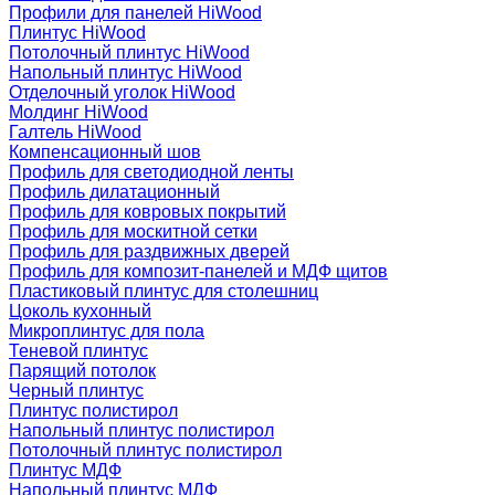
Профили для панелей HiWood
Плинтус HiWood
Потолочный плинтус HiWood
Напольный плинтус HiWood
Отделочный уголок HiWood
Молдинг HiWood
Галтель HiWood
Компенсационный шов
Профиль для светодиодной ленты
Профиль дилатационный
Профиль для ковровых покрытий
Профиль для москитной сетки
Профиль для раздвижных дверей
Профиль для композит-панелей и МДФ щитов
Пластиковый плинтус для столешниц
Цоколь кухонный
Микроплинтус для пола
Теневой плинтус
Парящий потолок
Черный плинтус
Плинтус полистирол
Напольный плинтус полистирол
Потолочный плинтус полистирол
Плинтус МДФ
Напольный плинтус МДФ