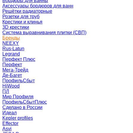
Бордюры для ванны
Аксессуары бордюров для ванн
Решётки радиаторные
Розетки для труб
Крестики и клинья
3D крестики
Система выравнивания плитки (СВП)
Бренды
NEEXY
Rus-Latun
Legrand
Перфект Плюс
Перфект
Мега-Трейд
Де-Багет
ПрофильСбыт
HiWood
ПЛ
Мир Профиля
ПрофильСбытПлюс
Сделано в России
Идеал
Kepler profiles
Effector
Asvi