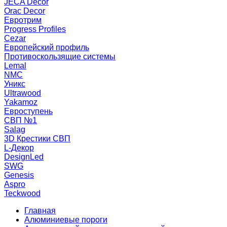
JECA Decor
Orac Decor
Евротрим
Progress Profiles
Cezar
Европейский профиль
Противоскользящие системы
Lemal
NMC
Уникс
Ultrawood
Yakamoz
Евроступень
СВП №1
Salag
3D Крестики СВП
L-Декор
DesignLed
SWG
Genesis
Aspro
Teckwood
Главная
Алюминиевые пороги