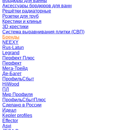
Бордюры для ванны
Аксессуары бордюров для ванн
Решётки радиаторные
Розетки для труб
Крестики и клинья
3D крестики
Система выравнивания плитки (СВП)
Бренды
NEEXY
Rus-Latun
Legrand
Перфект Плюс
Перфект
Мега-Трейд
Де-Багет
ПрофильСбыт
HiWood
ПЛ
Мир Профиля
ПрофильСбытПлюс
Сделано в России
Идеал
Kepler profiles
Effector
Asvi