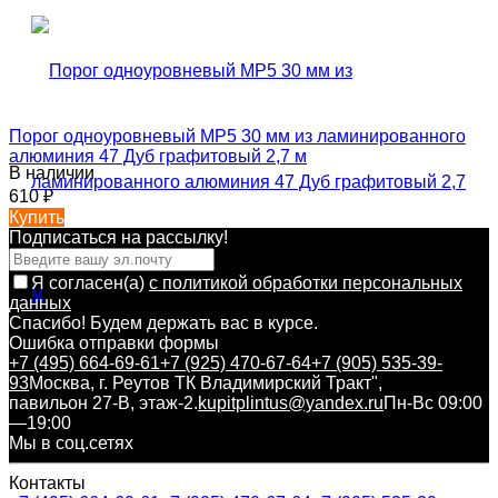
Порог одноуровневый MP5 30 мм из ламинированного
алюминия 47 Дуб графитовый 2,7 м
В наличии
610
₽
Купить
Подписаться на рассылкy!
Я согласен(a)
с политикой обработки персональных
данных
Спасибо! Будем держать вас в курсе.
Ошибка отправки формы
+7 (495) 664-69-61
+7 (925) 470-67-64
+7 (905) 535-39-
93
Москва, г. Реутов ТК Владимирский Тракт",
павильон 27-В, этаж-2.
kupitplintus@yandex.ru
Пн-Вс 09:00
—19:00
Мы в соц.сетях
Контакты