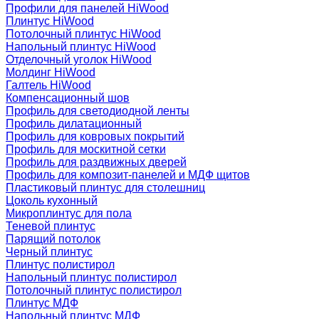
Профили для панелей HiWood
Плинтус HiWood
Потолочный плинтус HiWood
Напольный плинтус HiWood
Отделочный уголок HiWood
Молдинг HiWood
Галтель HiWood
Компенсационный шов
Профиль для светодиодной ленты
Профиль дилатационный
Профиль для ковровых покрытий
Профиль для москитной сетки
Профиль для раздвижных дверей
Профиль для композит-панелей и МДФ щитов
Пластиковый плинтус для столешниц
Цоколь кухонный
Микроплинтус для пола
Теневой плинтус
Парящий потолок
Черный плинтус
Плинтус полистирол
Напольный плинтус полистирол
Потолочный плинтус полистирол
Плинтус МДФ
Напольный плинтус МДФ