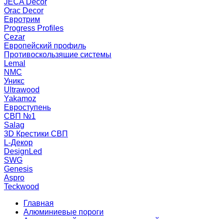
JECA Decor
Orac Decor
Евротрим
Progress Profiles
Cezar
Европейский профиль
Противоскользящие системы
Lemal
NMC
Уникс
Ultrawood
Yakamoz
Евроступень
СВП №1
Salag
3D Крестики СВП
L-Декор
DesignLed
SWG
Genesis
Aspro
Teckwood
Главная
Алюминиевые пороги