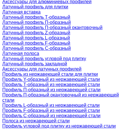
Аксессуары для алюминиевых профилей
Латунный профиль для плитки
Латунная вставка
Латунный профиль Т-образный
Латунный профиль П-образный
Латунный профиль П-образный окантовочный
Латунный профиль Z-образный
Латунный профиль L-образный
Латунный профиль F-образный
Латунный профиль C-образный
Латунная полоса
Латунный профиль угловой под плитку
Латунный профиль закладной
Аксессуары для латунных профилей
Профиль из нержавеющей стали для плитки
Профиль Y-образный из нержавеющей стали
Профиль Т-образный из нержавеющей стали
Профиль П-образный из нержавеющей стали
Профиль П-образный окантовочный из нержавеющей
стали
Профиль L-образный из нержавеющей стали
Профиль F-образный из нержавеющей стали
Профиль C-образный из нержавеющей стали
Полоса из нержавеющей стали
Профиль угловой под плитку из нержавеющей стали