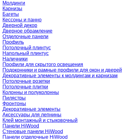
Молдинги
Карнизы
Багеты
Кессоны и панно
Дверной декор
Дверное обрамление
Отделочные панели
Профиль
Потолочный плинтус
Напольный плинтус
Наличники
Профили для скрытого освещения
Подоконники и рамные профили для окон и дверей
Декоративные элементы к молдингам и карнизам
Потолочные розетки
Потолочные плитки
Колонны и полуколонны
Пилястры
Фронтоны
Декоративные элементы
Аксессуары для лепнины
Клей монтажный и стыковочный
Панели HiWood
Стеновые панели HiWood
Панели отделочные HiWood