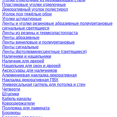
Пластиковые уголки отделочные
Декоративный уголок полистирол
Уголок под тяжёлые обои
Уголки штукатурные
Ленты и уголки резиновые абразивные полиуретановые
сигнальные светящиеся
Ленты из резины и термоэластопласта
Ленты абразивные
Ленты виниловые и полиуретановые
Ленты сигнальные
Ленты фотолюминесцентные (светящиеся)
Наличники и нащельники
Наличник для дверей
Нащельник для окон и дверей
Аксессуары для наличников
Алюминиевая накладка декоративная
Накладка декоративная ПВХ
Универсальная галтель для потолка и стен
Четверти
Штапики
Кабель-каналы
Ковродержатели
Подложка для ламината
Бордюры