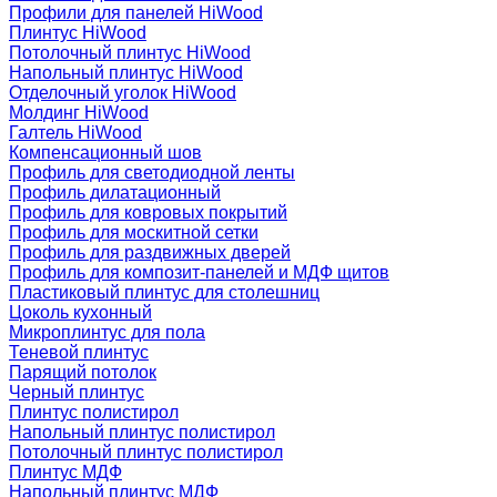
Профили для панелей HiWood
Плинтус HiWood
Потолочный плинтус HiWood
Напольный плинтус HiWood
Отделочный уголок HiWood
Молдинг HiWood
Галтель HiWood
Компенсационный шов
Профиль для светодиодной ленты
Профиль дилатационный
Профиль для ковровых покрытий
Профиль для москитной сетки
Профиль для раздвижных дверей
Профиль для композит-панелей и МДФ щитов
Пластиковый плинтус для столешниц
Цоколь кухонный
Микроплинтус для пола
Теневой плинтус
Парящий потолок
Черный плинтус
Плинтус полистирол
Напольный плинтус полистирол
Потолочный плинтус полистирол
Плинтус МДФ
Напольный плинтус МДФ