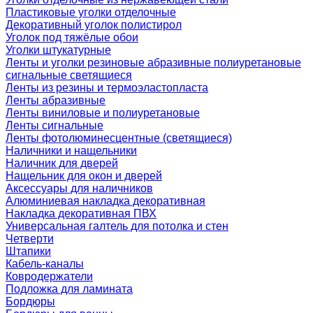
Пластиковые уголки отделочные
Декоративный уголок полистирол
Уголок под тяжёлые обои
Уголки штукатурные
Ленты и уголки резиновые абразивные полиуретановые
сигнальные светящиеся
Ленты из резины и термоэластопласта
Ленты абразивные
Ленты виниловые и полиуретановые
Ленты сигнальные
Ленты фотолюминесцентные (светящиеся)
Наличники и нащельники
Наличник для дверей
Нащельник для окон и дверей
Аксессуары для наличников
Алюминиевая накладка декоративная
Накладка декоративная ПВХ
Универсальная галтель для потолка и стен
Четверти
Штапики
Кабель-каналы
Ковродержатели
Подложка для ламината
Бордюры