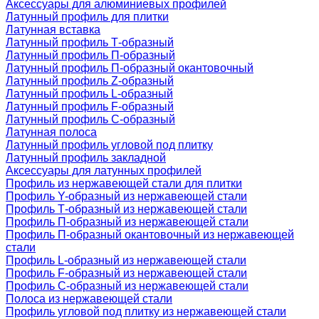
Аксессуары для алюминиевых профилей
Латунный профиль для плитки
Латунная вставка
Латунный профиль Т-образный
Латунный профиль П-образный
Латунный профиль П-образный окантовочный
Латунный профиль Z-образный
Латунный профиль L-образный
Латунный профиль F-образный
Латунный профиль C-образный
Латунная полоса
Латунный профиль угловой под плитку
Латунный профиль закладной
Аксессуары для латунных профилей
Профиль из нержавеющей стали для плитки
Профиль Y-образный из нержавеющей стали
Профиль Т-образный из нержавеющей стали
Профиль П-образный из нержавеющей стали
Профиль П-образный окантовочный из нержавеющей
стали
Профиль L-образный из нержавеющей стали
Профиль F-образный из нержавеющей стали
Профиль C-образный из нержавеющей стали
Полоса из нержавеющей стали
Профиль угловой под плитку из нержавеющей стали