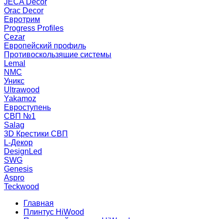
JECA Decor
Orac Decor
Евротрим
Progress Profiles
Cezar
Европейский профиль
Противоскользящие системы
Lemal
NMC
Уникс
Ultrawood
Yakamoz
Евроступень
СВП №1
Salag
3D Крестики СВП
L-Декор
DesignLed
SWG
Genesis
Aspro
Teckwood
Главная
Плинтус HiWood