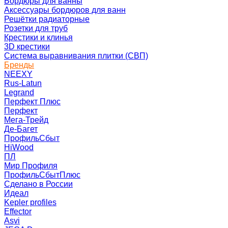
Бордюры для ванны
Аксессуары бордюров для ванн
Решётки радиаторные
Розетки для труб
Крестики и клинья
3D крестики
Система выравнивания плитки (СВП)
Бренды
NEEXY
Rus-Latun
Legrand
Перфект Плюс
Перфект
Мега-Трейд
Де-Багет
ПрофильСбыт
HiWood
ПЛ
Мир Профиля
ПрофильСбытПлюс
Сделано в России
Идеал
Kepler profiles
Effector
Asvi