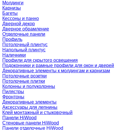
Молдинги
Карнизы
Багеты
Кессоны и панно
Дверной декор
Дверное обрамление
Отделочные панели
Профиль
Потолочный плинтус
Напольный плинтус
Наличники
Профили для скрытого освещения
Подоконники и рамные профили для окон и дверей
Декоративные элементы к молдингам и карнизам
Потолочные розетки
Потолочные плитки
Колонны и полуколонны
Пилястры
Фронтоны
Декоративные элементы
Аксессуары для лепнины
Клей монтажный и стыковочный
Панели HiWood
Стеновые панели HiWood
Панели отделочные HiWood