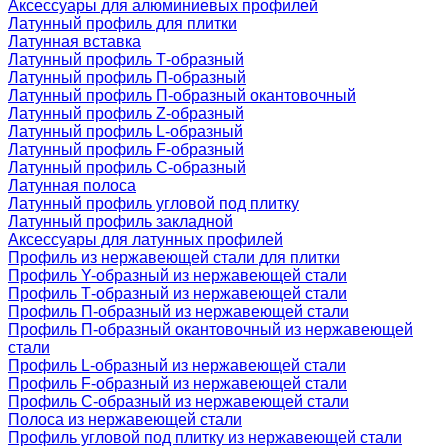
Аксессуары для алюминиевых профилей
Латунный профиль для плитки
Латунная вставка
Латунный профиль Т-образный
Латунный профиль П-образный
Латунный профиль П-образный окантовочный
Латунный профиль Z-образный
Латунный профиль L-образный
Латунный профиль F-образный
Латунный профиль C-образный
Латунная полоса
Латунный профиль угловой под плитку
Латунный профиль закладной
Аксессуары для латунных профилей
Профиль из нержавеющей стали для плитки
Профиль Y-образный из нержавеющей стали
Профиль Т-образный из нержавеющей стали
Профиль П-образный из нержавеющей стали
Профиль П-образный окантовочный из нержавеющей
стали
Профиль L-образный из нержавеющей стали
Профиль F-образный из нержавеющей стали
Профиль C-образный из нержавеющей стали
Полоса из нержавеющей стали
Профиль угловой под плитку из нержавеющей стали