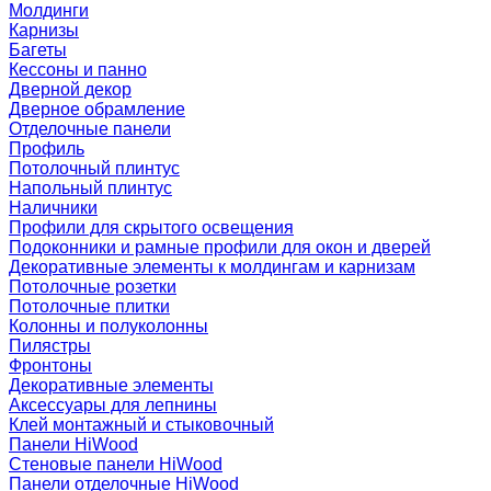
Молдинги
Карнизы
Багеты
Кессоны и панно
Дверной декор
Дверное обрамление
Отделочные панели
Профиль
Потолочный плинтус
Напольный плинтус
Наличники
Профили для скрытого освещения
Подоконники и рамные профили для окон и дверей
Декоративные элементы к молдингам и карнизам
Потолочные розетки
Потолочные плитки
Колонны и полуколонны
Пилястры
Фронтоны
Декоративные элементы
Аксессуары для лепнины
Клей монтажный и стыковочный
Панели HiWood
Стеновые панели HiWood
Панели отделочные HiWood