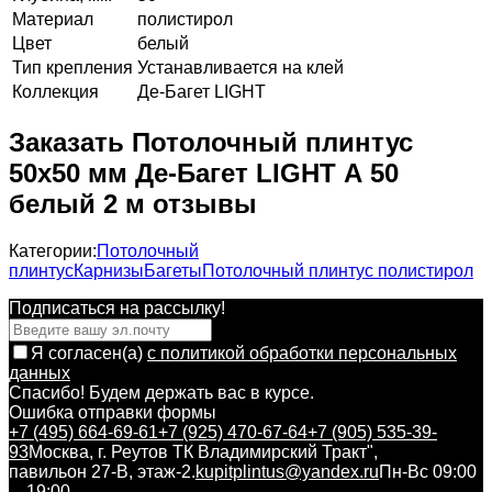
Материал
полистирол
Цвет
белый
Тип крепления
Устанавливается на клей
Коллекция
Де-Багет LIGHT
Заказать Потолочный плинтус
50х50 мм Де-Багет LIGHT А 50
белый 2 м отзывы
Категории:
Потолочный
плинтус
Карнизы
Багеты
Потолочный плинтус полистирол
Подписаться на рассылкy!
Я согласен(a)
с политикой обработки персональных
данных
Спасибо! Будем держать вас в курсе.
Ошибка отправки формы
+7 (495) 664-69-61
+7 (925) 470-67-64
+7 (905) 535-39-
93
Москва, г. Реутов ТК Владимирский Тракт",
павильон 27-В, этаж-2.
kupitplintus@yandex.ru
Пн-Вс 09:00
—19:00