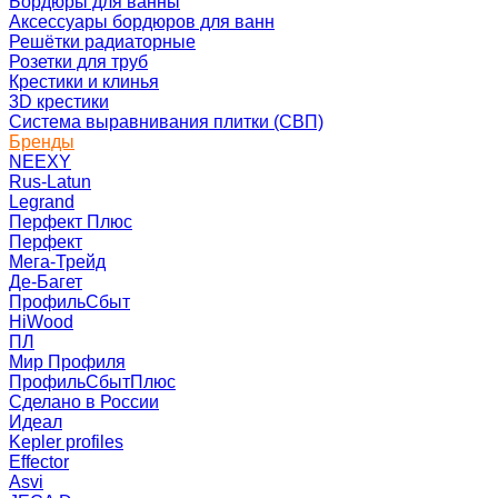
Бордюры для ванны
Аксессуары бордюров для ванн
Решётки радиаторные
Розетки для труб
Крестики и клинья
3D крестики
Система выравнивания плитки (СВП)
Бренды
NEEXY
Rus-Latun
Legrand
Перфект Плюс
Перфект
Мега-Трейд
Де-Багет
ПрофильСбыт
HiWood
ПЛ
Мир Профиля
ПрофильСбытПлюс
Сделано в России
Идеал
Kepler profiles
Effector
Asvi