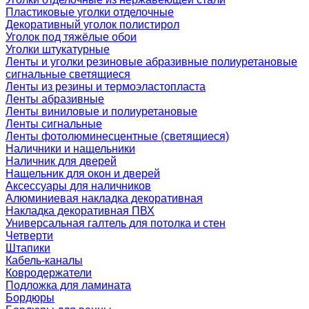
Пластиковые уголки отделочные
Декоративный уголок полистирол
Уголок под тяжёлые обои
Уголки штукатурные
Ленты и уголки резиновые абразивные полиуретановые
сигнальные светящиеся
Ленты из резины и термоэластопласта
Ленты абразивные
Ленты виниловые и полиуретановые
Ленты сигнальные
Ленты фотолюминесцентные (светящиеся)
Наличники и нащельники
Наличник для дверей
Нащельник для окон и дверей
Аксессуары для наличников
Алюминиевая накладка декоративная
Накладка декоративная ПВХ
Универсальная галтель для потолка и стен
Четверти
Штапики
Кабель-каналы
Ковродержатели
Подложка для ламината
Бордюры