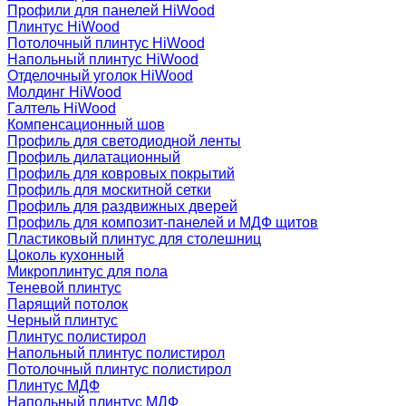
Профили для панелей HiWood
Плинтус HiWood
Потолочный плинтус HiWood
Напольный плинтус HiWood
Отделочный уголок HiWood
Молдинг HiWood
Галтель HiWood
Компенсационный шов
Профиль для светодиодной ленты
Профиль дилатационный
Профиль для ковровых покрытий
Профиль для москитной сетки
Профиль для раздвижных дверей
Профиль для композит-панелей и МДФ щитов
Пластиковый плинтус для столешниц
Цоколь кухонный
Микроплинтус для пола
Теневой плинтус
Парящий потолок
Черный плинтус
Плинтус полистирол
Напольный плинтус полистирол
Потолочный плинтус полистирол
Плинтус МДФ
Напольный плинтус МДФ