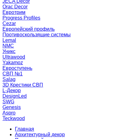
JECA Decor
Orac Decor
Евротрим
Progress Profiles
Cezar
Европейский профиль
Противоскользящие системы
Lemal
NMC
Уникс
Ultrawood
Yakamoz
Евроступень
СВП №1
Salag
3D Крестики СВП
L-Декор
DesignLed
SWG
Genesis
Aspro
Teckwood
Главная
Архитектурный декор