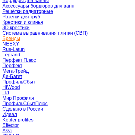
Бордюры для ванны
Аксессуары бордюров для ванн
Решётки радиаторные
Розетки для труб
Крестики и клинья
3D крестики
Система выравнивания плитки (СВП)
Бренды
NEEXY
Rus-Latun
Legrand
Перфект Плюс
Перфект
Мега-Трейд
Де-Багет
ПрофильСбыт
HiWood
ПЛ
Мир Профиля
ПрофильСбытПлюс
Сделано в России
Идеал
Kepler profiles
Effector
Asvi