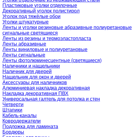
Пластиковые уголки отделочные
Декоративный уголок полистирол
Уголок под тяжёлые обои
Уголки штукатурные
Ленты и уголки резиновые абразивные полиуретановые
сигнальные светящиеся
Ленты из резины и термоэластопласта
Ленты абразивные
Ленты виниловые и полиуретановые
Ленты сигнальные
Ленты фотолюминесцентные (светящиеся)
Наличники и нащельники
Наличник для дверей
Нащельник для окон и дверей
Аксессуары для наличников
Алюминиевая накладка декоративная
Накладка декоративная ПВХ
Универсальная галтель для потолка и стен
Четверти
Штапики
Кабель-каналы
Ковродержатели
Подложка для ламината
Бордюры