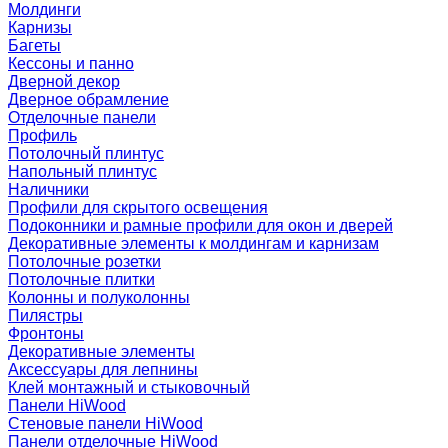
Молдинги
Карнизы
Багеты
Кессоны и панно
Дверной декор
Дверное обрамление
Отделочные панели
Профиль
Потолочный плинтус
Напольный плинтус
Наличники
Профили для скрытого освещения
Подоконники и рамные профили для окон и дверей
Декоративные элементы к молдингам и карнизам
Потолочные розетки
Потолочные плитки
Колонны и полуколонны
Пилястры
Фронтоны
Декоративные элементы
Аксессуары для лепнины
Клей монтажный и стыковочный
Панели HiWood
Стеновые панели HiWood
Панели отделочные HiWood