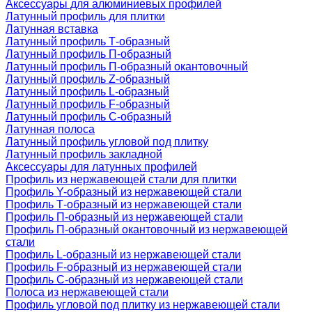
Аксессуары для алюминиевых профилей
Латунный профиль для плитки
Латунная вставка
Латунный профиль Т-образный
Латунный профиль П-образный
Латунный профиль П-образный окантовочный
Латунный профиль Z-образный
Латунный профиль L-образный
Латунный профиль F-образный
Латунный профиль C-образный
Латунная полоса
Латунный профиль угловой под плитку
Латунный профиль закладной
Аксессуары для латунных профилей
Профиль из нержавеющей стали для плитки
Профиль Y-образный из нержавеющей стали
Профиль Т-образный из нержавеющей стали
Профиль П-образный из нержавеющей стали
Профиль П-образный окантовочный из нержавеющей
стали
Профиль L-образный из нержавеющей стали
Профиль F-образный из нержавеющей стали
Профиль C-образный из нержавеющей стали
Полоса из нержавеющей стали
Профиль угловой под плитку из нержавеющей стали