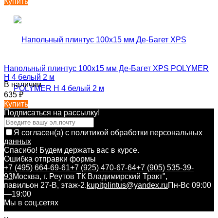
Купить
Напольный плинтус 100х15 мм Де-Багет XPS POLYMER
Н 4 белый 2 м
В наличии
635
₽
Купить
Подписаться на рассылкy!
Я согласен(a)
с политикой обработки персональных
данных
Спасибо! Будем держать вас в курсе.
Ошибка отправки формы
+7 (495) 664-69-61
+7 (925) 470-67-64
+7 (905) 535-39-
93
Москва, г. Реутов ТК Владимирский Тракт",
павильон 27-В, этаж-2.
kupitplintus@yandex.ru
Пн-Вс 09:00
—19:00
Мы в соц.сетях