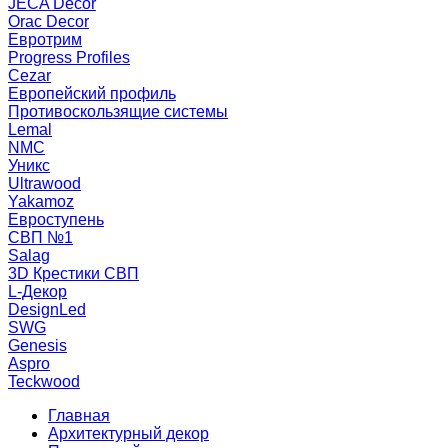
JECA Decor
Orac Decor
Евротрим
Progress Profiles
Cezar
Европейский профиль
Противоскользящие системы
Lemal
NMC
Уникс
Ultrawood
Yakamoz
Евроступень
СВП №1
Salag
3D Крестики СВП
L-Декор
DesignLed
SWG
Genesis
Aspro
Teckwood
Главная
Архитектурный декор