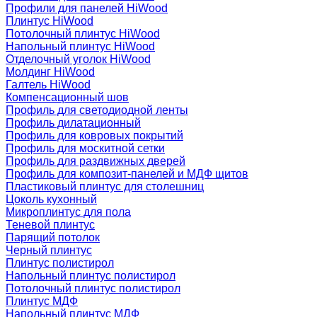
Профили для панелей HiWood
Плинтус HiWood
Потолочный плинтус HiWood
Напольный плинтус HiWood
Отделочный уголок HiWood
Молдинг HiWood
Галтель HiWood
Компенсационный шов
Профиль для светодиодной ленты
Профиль дилатационный
Профиль для ковровых покрытий
Профиль для москитной сетки
Профиль для раздвижных дверей
Профиль для композит-панелей и МДФ щитов
Пластиковый плинтус для столешниц
Цоколь кухонный
Микроплинтус для пола
Теневой плинтус
Парящий потолок
Черный плинтус
Плинтус полистирол
Напольный плинтус полистирол
Потолочный плинтус полистирол
Плинтус МДФ
Напольный плинтус МДФ