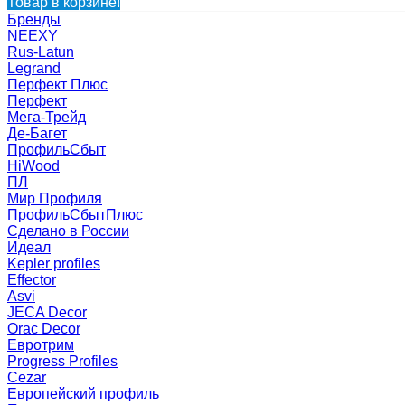
Товар в корзине!
Бренды
NEEXY
Rus-Latun
Legrand
Перфект Плюс
Перфект
Мега-Трейд
Де-Багет
ПрофильСбыт
HiWood
ПЛ
Мир Профиля
ПрофильСбытПлюс
Сделано в России
Идеал
Kepler profiles
Effector
Asvi
JECA Decor
Orac Decor
Евротрим
Progress Profiles
Cezar
Европейский профиль