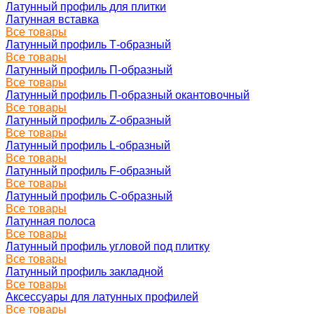
Латунный профиль для плитки
Латунная вставка
Все товары
Латунный профиль Т-образный
Все товары
Латунный профиль П-образный
Все товары
Латунный профиль П-образный окантовочный
Все товары
Латунный профиль Z-образный
Все товары
Латунный профиль L-образный
Все товары
Латунный профиль F-образный
Все товары
Латунный профиль C-образный
Все товары
Латунная полоса
Все товары
Латунный профиль угловой под плитку
Все товары
Латунный профиль закладной
Все товары
Аксессуары для латунных профилей
Все товары