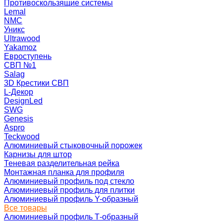
Противоскользящие системы
Lemal
NMC
Уникс
Ultrawood
Yakamoz
Евроступень
СВП №1
Salag
3D Крестики СВП
L-Декор
DesignLed
SWG
Genesis
Aspro
Teckwood
Алюминиевый стыковочный порожек
Карнизы для штор
Теневая разделительная рейка
Монтажная планка для профиля
Алюминиевый профиль под стекло
Алюминиевый профиль для плитки
Алюминиевый профиль Y-образный
Все товары
Алюминиевый профиль Т-образный