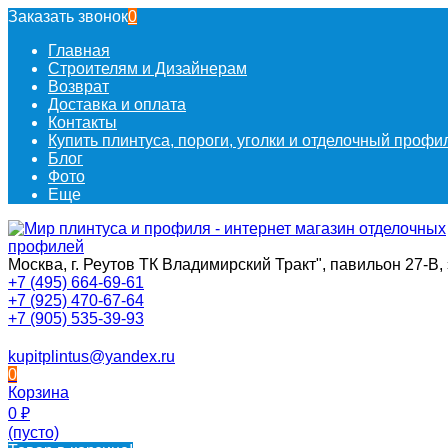
Заказать звонок
0
Главная
Строителям и Дизайнерам
Возврат
Доставка и оплата
Контакты
Купить плинтуса, пороги, уголки и отделочный проф
Блог
Фото
Еще
Москва, г. Реутов ТК Владимирский Тракт", павильон 27-В, 
+7 (495) 664-69-61
+7 (925) 470-67-64
+7 (905) 535-39-93
kupitplintus@yandex.ru
0
Корзина
0
₽
(пусто)