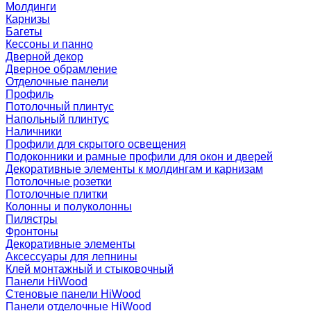
Молдинги
Карнизы
Багеты
Кессоны и панно
Дверной декор
Дверное обрамление
Отделочные панели
Профиль
Потолочный плинтус
Напольный плинтус
Наличники
Профили для скрытого освещения
Подоконники и рамные профили для окон и дверей
Декоративные элементы к молдингам и карнизам
Потолочные розетки
Потолочные плитки
Колонны и полуколонны
Пилястры
Фронтоны
Декоративные элементы
Аксессуары для лепнины
Клей монтажный и стыковочный
Панели HiWood
Стеновые панели HiWood
Панели отделочные HiWood