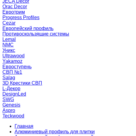
JECA Decor
Orac Decor
Евротрим
Progress Profiles
Cezar
Европейский профиль
Противоскользящие системы
Lemal
NMC
Уникс
Ultrawood
Yakamoz
Евроступень
СВП №1
Salag
3D Крестики СВП
L-Декор
DesignLed
SWG
Genesis
Aspro
Teckwood
Главная
Алюминиевый профиль для плитки