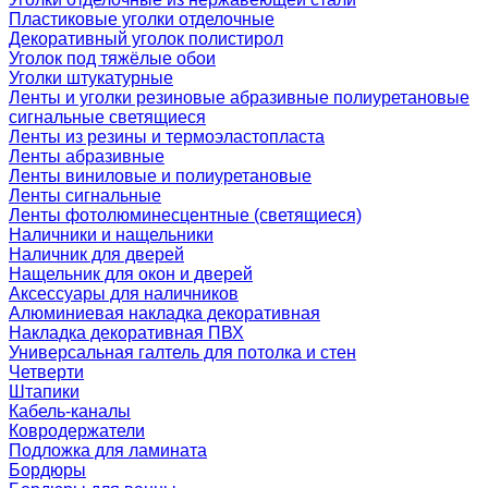
Пластиковые уголки отделочные
Декоративный уголок полистирол
Уголок под тяжёлые обои
Уголки штукатурные
Ленты и уголки резиновые абразивные полиуретановые
сигнальные светящиеся
Ленты из резины и термоэластопласта
Ленты абразивные
Ленты виниловые и полиуретановые
Ленты сигнальные
Ленты фотолюминесцентные (светящиеся)
Наличники и нащельники
Наличник для дверей
Нащельник для окон и дверей
Аксессуары для наличников
Алюминиевая накладка декоративная
Накладка декоративная ПВХ
Универсальная галтель для потолка и стен
Четверти
Штапики
Кабель-каналы
Ковродержатели
Подложка для ламината
Бордюры