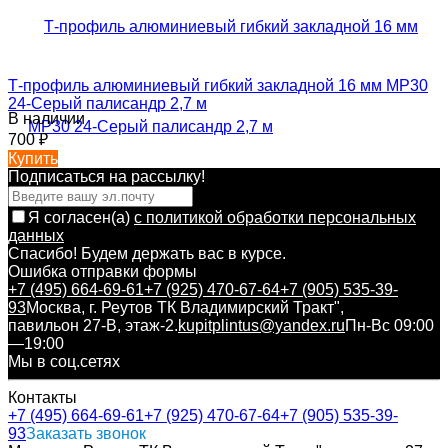
Т-профиль алюминиевый гибкий закладной 16 мм MP30
24-Серый палисандр 2,7 м
В наличии
700
₽
Купить
Подписаться на рассылкy!
Я согласен(a)
с политикой обработки персональных
данных
Спасибо! Будем держать вас в курсе.
Ошибка отправки формы
+7 (495) 664-69-61
+7 (925) 470-67-64
+7 (905) 535-39-
93
Москва, г. Реутов ТК Владимирский Тракт",
павильон 27-В, этаж-2.
kupitplintus@yandex.ru
Пн-Вс 09:00
—19:00
Мы в соц.сетях
Контакты
+7 (495) 664-69-61
+7 (925) 470-67-64
+7 (905) 535-39-
93
Заказать звонок