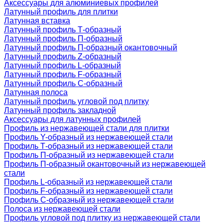
Аксессуары для алюминиевых профилей
Латунный профиль для плитки
Латунная вставка
Латунный профиль Т-образный
Латунный профиль П-образный
Латунный профиль П-образный окантовочный
Латунный профиль Z-образный
Латунный профиль L-образный
Латунный профиль F-образный
Латунный профиль C-образный
Латунная полоса
Латунный профиль угловой под плитку
Латунный профиль закладной
Аксессуары для латунных профилей
Профиль из нержавеющей стали для плитки
Профиль Y-образный из нержавеющей стали
Профиль Т-образный из нержавеющей стали
Профиль П-образный из нержавеющей стали
Профиль П-образный окантовочный из нержавеющей
стали
Профиль L-образный из нержавеющей стали
Профиль F-образный из нержавеющей стали
Профиль C-образный из нержавеющей стали
Полоса из нержавеющей стали
Профиль угловой под плитку из нержавеющей стали