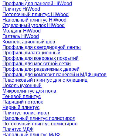
Профили для панелей HiWood
Плинтус HiWood
Потолочный плинтус HiWood
Напольный плинтус HiWood
Отделочный уголок HiWood
Молдинг HiWood
Галтель HiWood
Компенсационный шов
Профиль для светодиодной ленты
Профиль дилатационный
Профиль для ковровых покрытий
Профиль для москитной сетки
Профиль для раздвижных дверей
Профиль для композит-панелей и МДФ щитов
Пластиковый плинтус для столешниц
Цоколь кухонный
Микроплинтус для пола
Теневой плинтус
Парящий потолок
Черный плинтус
Плинтус полистирол
Напольный плинтус полистирол
Потолочный плинтус полистирол
Плинтус МДФ
Напольный плинтус МДФ