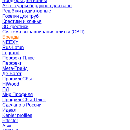
Бордюры для ванны
Аксессуары бордюров для ванн
Решётки радиаторные
Розетки для труб
Крестики и клинья
3D крестики
Система выравнивания плитки (СВП)
Бренды
NEEXY
Rus-Latun
Legrand
Перфект Плюс
Перфект
Мега-Трейд
Де-Багет
ПрофильСбыт
HiWood
ПЛ
Мир Профиля
ПрофильСбытПлюс
Сделано в России
Идеал
Kepler profiles
Effector
Asvi