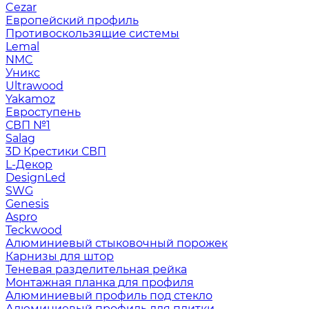
Cezar
Европейский профиль
Противоскользящие системы
Lemal
NMC
Уникс
Ultrawood
Yakamoz
Евроступень
СВП №1
Salag
3D Крестики СВП
L-Декор
DesignLed
SWG
Genesis
Aspro
Teckwood
Алюминиевый стыковочный порожек
Карнизы для штор
Теневая разделительная рейка
Монтажная планка для профиля
Алюминиевый профиль под стекло
Алюминиевый профиль для плитки