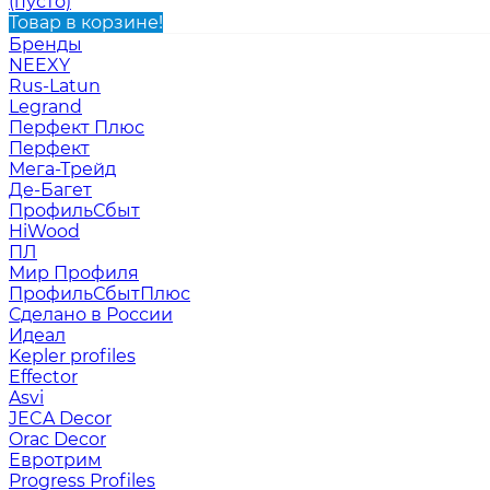
(пусто)
Товар в корзине!
Бренды
NEEXY
Rus-Latun
Legrand
Перфект Плюс
Перфект
Мега-Трейд
Де-Багет
ПрофильСбыт
HiWood
ПЛ
Мир Профиля
ПрофильСбытПлюс
Сделано в России
Идеал
Kepler profiles
Effector
Asvi
JECA Decor
Orac Decor
Евротрим
Progress Profiles