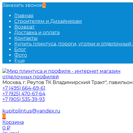
Заказать звонок
0
Главная
Строителям и Дизайнерам
Возврат
Доставка и оплата
Контакты
Купить плинтуса, пороги, уголки и отделочный
Блог
Фото
Еще
Москва, г. Реутов ТК Владимирский Тракт", павильон 
+7 (495) 664-69-61
+7 (925) 470-67-64
+7 (905) 535-39-93
kupitplintus@yandex.ru
0
Корзина
0
₽