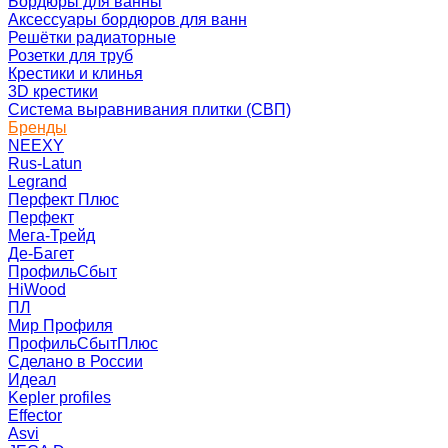
Бордюры для ванны
Аксессуары бордюров для ванн
Решётки радиаторные
Розетки для труб
Крестики и клинья
3D крестики
Система выравнивания плитки (СВП)
Бренды
NEEXY
Rus-Latun
Legrand
Перфект Плюс
Перфект
Мега-Трейд
Де-Багет
ПрофильСбыт
HiWood
ПЛ
Мир Профиля
ПрофильСбытПлюс
Сделано в России
Идеал
Kepler profiles
Effector
Asvi