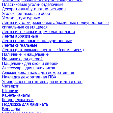
Пластиковые уголки отделочные
Декоративный уголок полистирол
Уголок под тяжёлые обои
Уголки штукатурные
Ленты и уголки резиновые абразивные полиуретановые
сигнальные светящиеся
Ленты из резины и термоэластопласта
Ленты абразивные
Ленты виниловые и полиуретановые
Ленты сигнальные
Ленты фотолюминесцентные (светящиеся)
Наличники и нащельники
Наличник для дверей
Нащельник для окон и дверей
Аксессуары для наличников
Алюминиевая накладка декоративная
Накладка декоративная ПВХ
Универсальная галтель для потолка и стен
Четверти
Штапики
Кабель-каналы
Ковродержатели
Подложка для ламината
Бордюры