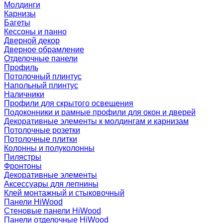
Молдинги
Карнизы
Багеты
Кессоны и панно
Дверной декор
Дверное обрамление
Отделочные панели
Профиль
Потолочный плинтус
Напольный плинтус
Наличники
Профили для скрытого освещения
Подоконники и рамные профили для окон и дверей
Декоративные элементы к молдингам и карнизам
Потолочные розетки
Потолочные плитки
Колонны и полуколонны
Пилястры
Фронтоны
Декоративные элементы
Аксессуары для лепнины
Клей монтажный и стыковочный
Панели HiWood
Стеновые панели HiWood
Панели отделочные HiWood