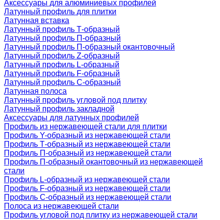
Аксессуары для алюминиевых профилей
Латунный профиль для плитки
Латунная вставка
Латунный профиль Т-образный
Латунный профиль П-образный
Латунный профиль П-образный окантовочный
Латунный профиль Z-образный
Латунный профиль L-образный
Латунный профиль F-образный
Латунный профиль C-образный
Латунная полоса
Латунный профиль угловой под плитку
Латунный профиль закладной
Аксессуары для латунных профилей
Профиль из нержавеющей стали для плитки
Профиль Y-образный из нержавеющей стали
Профиль Т-образный из нержавеющей стали
Профиль П-образный из нержавеющей стали
Профиль П-образный окантовочный из нержавеющей
стали
Профиль L-образный из нержавеющей стали
Профиль F-образный из нержавеющей стали
Профиль C-образный из нержавеющей стали
Полоса из нержавеющей стали
Профиль угловой под плитку из нержавеющей стали