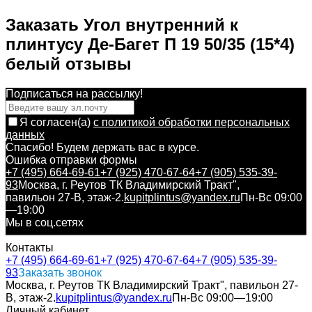
Заказать Угол внутренний к
плинтусу Де-Багет П 19 50/35 (15*4)
белый отзывы
Подписаться на рассылкy!
Я согласен(a)
с политикой обработки персональных
данных
Спасибо! Будем держать вас в курсе.
Ошибка отправки формы
+7 (495) 664-69-61
+7 (925) 470-67-64
+7 (905) 535-39-
93
Москва, г. Реутов ТК Владимирский Тракт",
павильон 27-В, этаж-2.
kupitplintus@yandex.ru
Пн-Вс 09:00
—19:00
Мы в соц.сетях
Контакты
+7 (495) 664-69-61
+7 (925) 470-67-64
+7 (905) 535-39-
93
Заказать звонок
Москва, г. Реутов ТК Владимирский Тракт", павильон 27-
В, этаж-2.
kupitplintus@yandex.ru
Пн-Вс 09:00—19:00
Личный кабинет