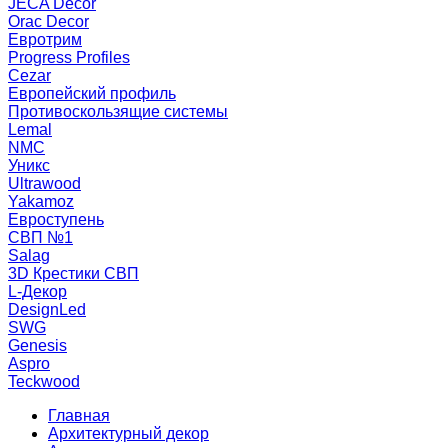
JECA Decor
Orac Decor
Евротрим
Progress Profiles
Cezar
Европейский профиль
Противоскользящие системы
Lemal
NMC
Уникс
Ultrawood
Yakamoz
Евроступень
СВП №1
Salag
3D Крестики СВП
L-Декор
DesignLed
SWG
Genesis
Aspro
Teckwood
Главная
Архитектурный декор