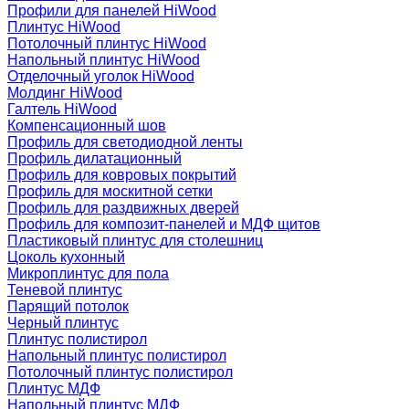
Профили для панелей HiWood
Плинтус HiWood
Потолочный плинтус HiWood
Напольный плинтус HiWood
Отделочный уголок HiWood
Молдинг HiWood
Галтель HiWood
Компенсационный шов
Профиль для светодиодной ленты
Профиль дилатационный
Профиль для ковровых покрытий
Профиль для москитной сетки
Профиль для раздвижных дверей
Профиль для композит-панелей и МДФ щитов
Пластиковый плинтус для столешниц
Цоколь кухонный
Микроплинтус для пола
Теневой плинтус
Парящий потолок
Черный плинтус
Плинтус полистирол
Напольный плинтус полистирол
Потолочный плинтус полистирол
Плинтус МДФ
Напольный плинтус МДФ