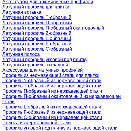
Аксессуары для алюминиевых профилей
Латунный профиль для плитки
Латунная вставка
Латунный профиль Т-образный
Латунный профиль П-образный
Латунный профиль П-образный окантовочный
Латунный профиль Z-образный
Латунный профиль L-образный
Латунный профиль F-образный
Латунный профиль C-образный
Латунная полоса
Латунный профиль угловой под плитку
Латунный профиль закладной
Аксессуары для латунных профилей
Профиль из нержавеющей стали для плитки
Профиль Y-образный из нержавеющей стали
Профиль Т-образный из нержавеющей стали
Профиль П-образный из нержавеющей стали
Профиль П-образный окантовочный из нержавеющей
стали
Профиль L-образный из нержавеющей стали
Профиль F-образный из нержавеющей стали
Профиль C-образный из нержавеющей стали
Полоса из нержавеющей стали
Профиль угловой под плитку из нержавеющей стали