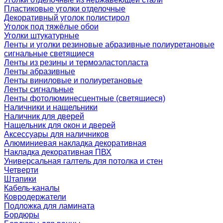
Пластиковые уголки отделочные
Декоративный уголок полистирол
Уголок под тяжёлые обои
Уголки штукатурные
Ленты и уголки резиновые абразивные полиуретановые
сигнальные светящиеся
Ленты из резины и термоэластопласта
Ленты абразивные
Ленты виниловые и полиуретановые
Ленты сигнальные
Ленты фотолюминесцентные (светящиеся)
Наличники и нащельники
Наличник для дверей
Нащельник для окон и дверей
Аксессуары для наличников
Алюминиевая накладка декоративная
Накладка декоративная ПВХ
Универсальная галтель для потолка и стен
Четверти
Штапики
Кабель-каналы
Ковродержатели
Подложка для ламината
Бордюры