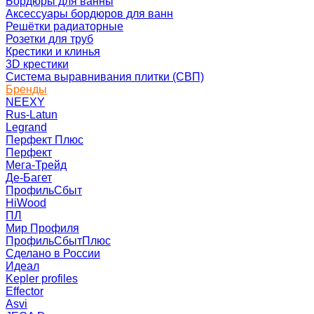
Бордюры для ванны
Аксессуары бордюров для ванн
Решётки радиаторные
Розетки для труб
Крестики и клинья
3D крестики
Система выравнивания плитки (СВП)
Бренды
NEEXY
Rus-Latun
Legrand
Перфект Плюс
Перфект
Мега-Трейд
Де-Багет
ПрофильСбыт
HiWood
ПЛ
Мир Профиля
ПрофильСбытПлюс
Сделано в России
Идеал
Kepler profiles
Effector
Asvi