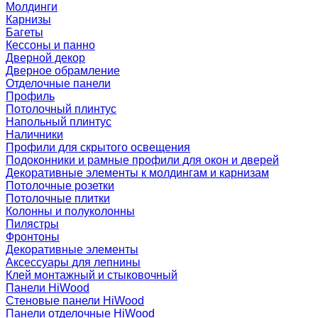
Молдинги
Карнизы
Багеты
Кессоны и панно
Дверной декор
Дверное обрамление
Отделочные панели
Профиль
Потолочный плинтус
Напольный плинтус
Наличники
Профили для скрытого освещения
Подоконники и рамные профили для окон и дверей
Декоративные элементы к молдингам и карнизам
Потолочные розетки
Потолочные плитки
Колонны и полуколонны
Пилястры
Фронтоны
Декоративные элементы
Аксессуары для лепнины
Клей монтажный и стыковочный
Панели HiWood
Стеновые панели HiWood
Панели отделочные HiWood