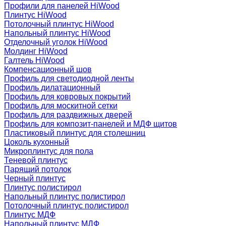
Профили для панелей HiWood
Плинтус HiWood
Потолочный плинтус HiWood
Напольный плинтус HiWood
Отделочный уголок HiWood
Молдинг HiWood
Галтель HiWood
Компенсационный шов
Профиль для светодиодной ленты
Профиль дилатационный
Профиль для ковровых покрытий
Профиль для москитной сетки
Профиль для раздвижных дверей
Профиль для композит-панелей и МДФ щитов
Пластиковый плинтус для столешниц
Цоколь кухонный
Микроплинтус для пола
Теневой плинтус
Парящий потолок
Черный плинтус
Плинтус полистирол
Напольный плинтус полистирол
Потолочный плинтус полистирол
Плинтус МДФ
Напольный плинтус МДФ