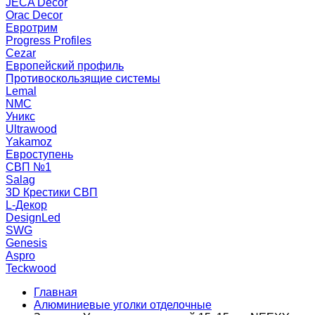
JECA Decor
Orac Decor
Евротрим
Progress Profiles
Cezar
Европейский профиль
Противоскользящие системы
Lemal
NMC
Уникс
Ultrawood
Yakamoz
Евроступень
СВП №1
Salag
3D Крестики СВП
L-Декор
DesignLed
SWG
Genesis
Aspro
Teckwood
Главная
Алюминиевые уголки отделочные