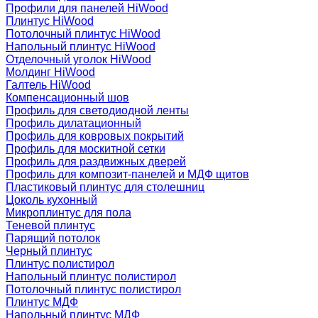
Профили для панелей HiWood
Плинтус HiWood
Потолочный плинтус HiWood
Напольный плинтус HiWood
Отделочный уголок HiWood
Молдинг HiWood
Галтель HiWood
Компенсационный шов
Профиль для светодиодной ленты
Профиль дилатационный
Профиль для ковровых покрытий
Профиль для москитной сетки
Профиль для раздвижных дверей
Профиль для композит-панелей и МДФ щитов
Пластиковый плинтус для столешниц
Цоколь кухонный
Микроплинтус для пола
Теневой плинтус
Парящий потолок
Черный плинтус
Плинтус полистирол
Напольный плинтус полистирол
Потолочный плинтус полистирол
Плинтус МДФ
Напольный плинтус МДФ