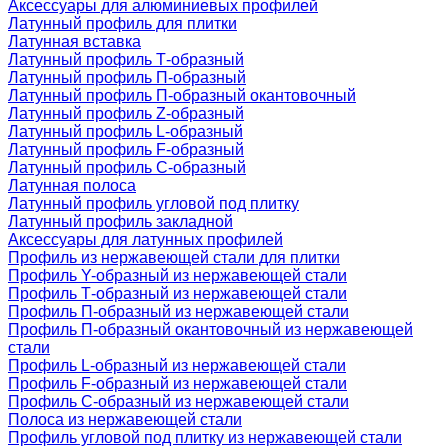
Аксессуары для алюминиевых профилей
Латунный профиль для плитки
Латунная вставка
Латунный профиль Т-образный
Латунный профиль П-образный
Латунный профиль П-образный окантовочный
Латунный профиль Z-образный
Латунный профиль L-образный
Латунный профиль F-образный
Латунный профиль C-образный
Латунная полоса
Латунный профиль угловой под плитку
Латунный профиль закладной
Аксессуары для латунных профилей
Профиль из нержавеющей стали для плитки
Профиль Y-образный из нержавеющей стали
Профиль Т-образный из нержавеющей стали
Профиль П-образный из нержавеющей стали
Профиль П-образный окантовочный из нержавеющей
стали
Профиль L-образный из нержавеющей стали
Профиль F-образный из нержавеющей стали
Профиль C-образный из нержавеющей стали
Полоса из нержавеющей стали
Профиль угловой под плитку из нержавеющей стали