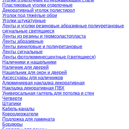
Пластиковые уголки отделочные
Декоративный уголок полистирол
Уголок под тяжёлые обои
Уголки штукатурные
Ленты и уголки резиновые абразивные полиуретановые
сигнальные светящиеся
Ленты из резины и термоэластопласта
Ленты абразивные
Ленты виниловые и полиуретановые
Ленты сигнальные
Ленты фотолюминесцентные (светящиеся)
Наличники и нащельники
Наличник для дверей
Нащельник для окон и дверей
Аксессуары для наличников
Алюминиевая накладка декоративная
Накладка декоративная ПВХ
Универсальная галтель для потолка и стен
Четверти
Штапики
Кабель-каналы
Ковродержатели
Подложка для ламината
Бордюры