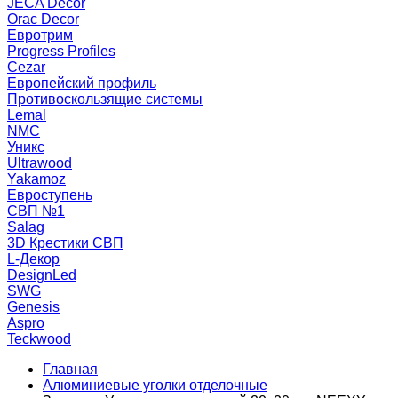
JECA Decor
Orac Decor
Евротрим
Progress Profiles
Cezar
Европейский профиль
Противоскользящие системы
Lemal
NMC
Уникс
Ultrawood
Yakamoz
Евроступень
СВП №1
Salag
3D Крестики СВП
L-Декор
DesignLed
SWG
Genesis
Aspro
Teckwood
Главная
Алюминиевые уголки отделочные