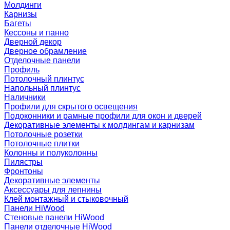
Молдинги
Карнизы
Багеты
Кессоны и панно
Дверной декор
Дверное обрамление
Отделочные панели
Профиль
Потолочный плинтус
Напольный плинтус
Наличники
Профили для скрытого освещения
Подоконники и рамные профили для окон и дверей
Декоративные элементы к молдингам и карнизам
Потолочные розетки
Потолочные плитки
Колонны и полуколонны
Пилястры
Фронтоны
Декоративные элементы
Аксессуары для лепнины
Клей монтажный и стыковочный
Панели HiWood
Стеновые панели HiWood
Панели отделочные HiWood