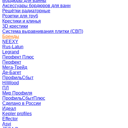
Бордюры для ванны
Аксессуары бордюров для ванн
Решётки радиаторные
Розетки для труб
Крестики и клинья
3D крестики
Система выравнивания плитки (СВП)
Бренды
NEEXY
Rus-Latun
Legrand
Перфект Плюс
Перфект
Мега-Трейд
Де-Багет
ПрофильСбыт
HiWood
ПЛ
Мир Профиля
ПрофильСбытПлюс
Сделано в России
Идеал
Kepler profiles
Effector
Asvi