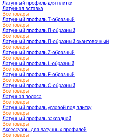
Латунный профиль для плитки
Латунная вставка
Все товары
Латунный профиль Т-образный
Все товары
Латунный профиль П-образный
Все товары
Латунный профиль П-образный окантовочный
Все товары
Латунный профиль Z-образный
Все товары
Латунный профиль L-образный
Все товары
Латунный профиль F-образный
Все товары
Латунный профиль C-образный
Все товары
Латунная полоса
Все товары
Латунный профиль угловой под плитку
Все товары
Латунный профиль закладной
Все товары
Аксессуары для латунных профилей
Все товары