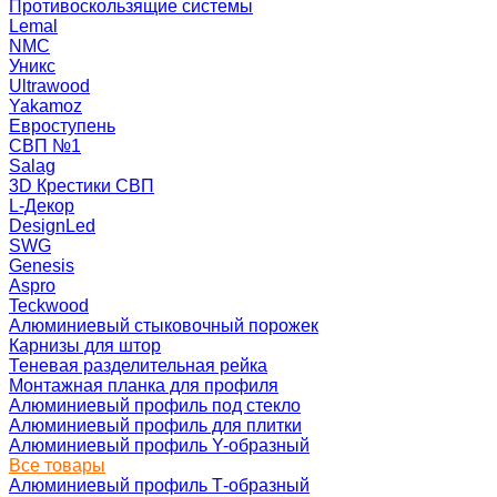
Противоскользящие системы
Lemal
NMC
Уникс
Ultrawood
Yakamoz
Евроступень
СВП №1
Salag
3D Крестики СВП
L-Декор
DesignLed
SWG
Genesis
Aspro
Teckwood
Алюминиевый стыковочный порожек
Карнизы для штор
Теневая разделительная рейка
Монтажная планка для профиля
Алюминиевый профиль под стекло
Алюминиевый профиль для плитки
Алюминиевый профиль Y-образный
Все товары
Алюминиевый профиль Т-образный