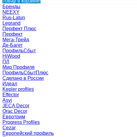
Товар в корзине!
Бренды
NEEXY
Rus-Latun
Legrand
Перфект Плюс
Перфект
Мега-Трейд
Де-Багет
ПрофильСбыт
HiWood
ПЛ
Мир Профиля
ПрофильСбытПлюс
Сделано в России
Идеал
Kepler profiles
Effector
Asvi
JECA Decor
Orac Decor
Евротрим
Progress Profiles
Cezar
Европейский профиль