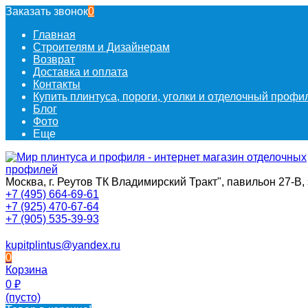
Заказать звонок
0
Главная
Строителям и Дизайнерам
Возврат
Доставка и оплата
Контакты
Купить плинтуса, пороги, уголки и отделочный проф
Блог
Фото
Еще
Москва, г. Реутов ТК Владимирский Тракт", павильон 27-В, 
+7 (495) 664-69-61
+7 (925) 470-67-64
+7 (905) 535-39-93
kupitplintus@yandex.ru
0
Корзина
0
₽
(пусто)