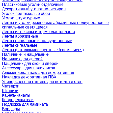
Пластиковые уголки отделочные
Декоративный уголок полистирол
Уголок под тяжёлые обои
Уголки штукатурные
Ленты и уголки резиновые абразивные полиуретановые
сигнальные светящиеся
Ленты из резины и термоэластопласта
Ленты абразивные
Ленты виниловые и полиуретановые
Ленты сигнальные
Ленты фотолюминесцентные (светящиеся)
Наличники и нащельники
Наличник для дверей
Нащельник для окон и дверей
Аксессуары для наличников
Алюминиевая накладка декоративная
Накладка декоративная ПВХ
Универсальная галтель для потолка и стен
Четверти
Штапики
Кабель-каналы
Ковродержатели
Подложка для ламината
Бордюры