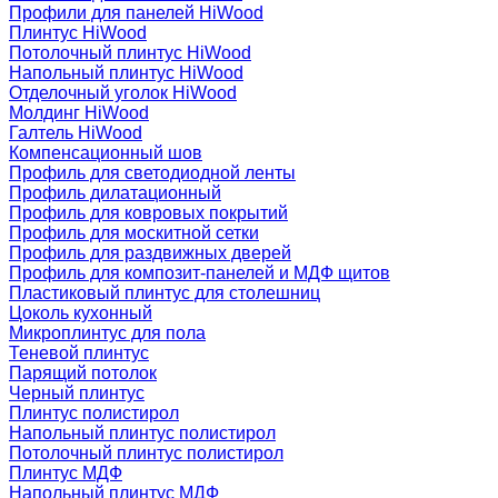
Профили для панелей HiWood
Плинтус HiWood
Потолочный плинтус HiWood
Напольный плинтус HiWood
Отделочный уголок HiWood
Молдинг HiWood
Галтель HiWood
Компенсационный шов
Профиль для светодиодной ленты
Профиль дилатационный
Профиль для ковровых покрытий
Профиль для москитной сетки
Профиль для раздвижных дверей
Профиль для композит-панелей и МДФ щитов
Пластиковый плинтус для столешниц
Цоколь кухонный
Микроплинтус для пола
Теневой плинтус
Парящий потолок
Черный плинтус
Плинтус полистирол
Напольный плинтус полистирол
Потолочный плинтус полистирол
Плинтус МДФ
Напольный плинтус МДФ