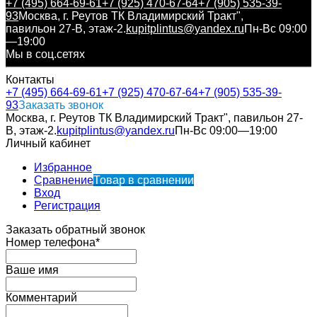
+7 (495) 664-69-61
+7 (925) 470-67-64
+7 (905) 535-39-
93
Москва, г. Реутов ТК Владимирский Тракт",
павильон 27-В, этаж-2.
kupitplintus@yandex.ru
Пн-Вс 09:00
—19:00
Мы в соц.сетях
Контакты
+7 (495) 664-69-61
+7 (925) 470-67-64
+7 (905) 535-39-
93
Заказать звонок
Москва, г. Реутов ТК Владимирский Тракт", павильон 27-
В, этаж-2.
kupitplintus@yandex.ru
Пн-Вс 09:00—19:00
Личный кабинет
Избранное
Сравнение
Товар в сравнении
Вход
Регистрация
Заказать обратный звонок
Номер телефона*
Ваше имя
Комментарий