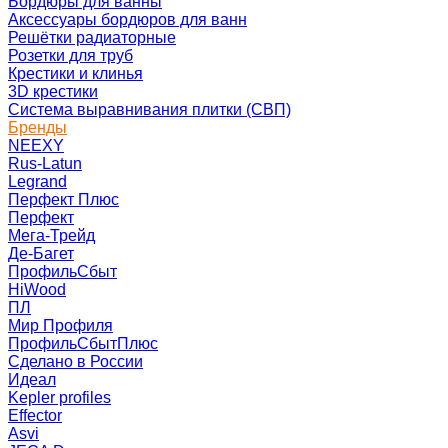
Бордюры для ванны
Аксессуары бордюров для ванн
Решётки радиаторные
Розетки для труб
Крестики и клинья
3D крестики
Система выравнивания плитки (СВП)
Бренды
NEEXY
Rus-Latun
Legrand
Перфект Плюс
Перфект
Мега-Трейд
Де-Багет
ПрофильСбыт
HiWood
ПЛ
Мир Профиля
ПрофильСбытПлюс
Сделано в России
Идеал
Kepler profiles
Effector
Asvi