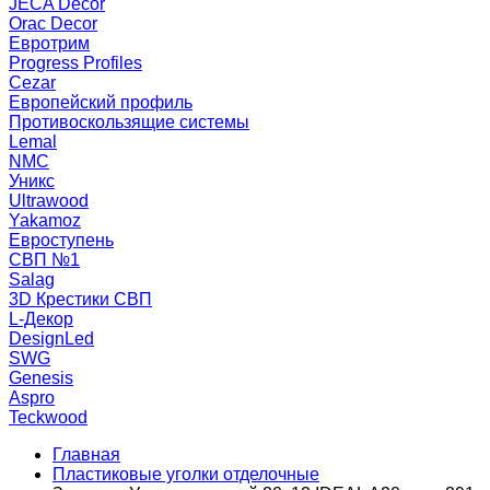
JECA Decor
Orac Decor
Евротрим
Progress Profiles
Cezar
Европейский профиль
Противоскользящие системы
Lemal
NMC
Уникс
Ultrawood
Yakamoz
Евроступень
СВП №1
Salag
3D Крестики СВП
L-Декор
DesignLed
SWG
Genesis
Aspro
Teckwood
Главная
Пластиковые уголки отделочные