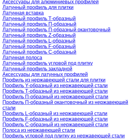
Аксессуары для алюминиевых профилей
Латунный профиль для плитки
Латунная вставка
Латунный профиль Т-образный
Латунный профиль П-образный
Латунный профиль П-образный окантовочный
Латунный профиль Z-образный
Латунный профиль L-образный
Латунный профиль F-образный
Латунный профиль C-образный
Латунная полоса
Латунный профиль угловой под плитку
Латунный профиль закладной
Аксессуары для латунных профилей
Профиль из нержавеющей стали для плитки
Профиль Y-образный из нержавеющей стали
Профиль Т-образный из нержавеющей стали
Профиль П-образный из нержавеющей стали
Профиль П-образный окантовочный из нержавеющей
стали
Профиль L-образный из нержавеющей стали
Профиль F-образный из нержавеющей стали
Профиль C-образный из нержавеющей стали
Полоса из нержавеющей стали
Профиль угловой под плитку из нержавеющей стали