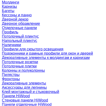
Молдинги
Карнизы
Багеты
Кессоны и панно
Дверной декор
Дверное обрамление
Отделочные панели
Профиль
Потолочный плинтус
Напольный плинтус
Наличники
Профили для скрытого освещения
Подоконники и рамные профили для окон и дверей
Декоративные элементы к молдингам и карнизам
Потолочные розетки
Потолочные плитки
Колонны и полуколонны
Пилястры
Фронтоны
Декоративные элементы
Аксессуары для лепнины
Клей монтажный и стыковочный
Панели HiWood
Стеновые панели HiWood
Панели отделочные HiWood