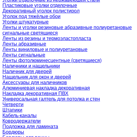
Пластиковые уголки отделочные
Декоративный уголок полистирол
Уголок под тяжёлые обои
Уголки штукатурные
Ленты и уголки резиновые абразивные полиуретановые
сигнальные светящиеся
Ленты из резины и термоэластопласта
Ленты абразивные
Ленты виниловые и полиуретановые
Ленты сигнальные
Ленты фотолюминесцентные (светящиеся)
Наличники и нащельники
Наличник для дверей
Нащельник для окон и дверей
Аксессуары для наличников
Алюминиевая накладка декоративная
Накладка декоративная ПВХ
Универсальная галтель для потолка и стен
Четверти
Штапики
Кабель-каналы
Ковродержатели
Подложка для ламината
Бордюры