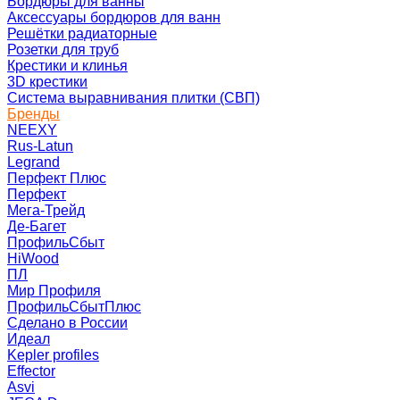
Бордюры для ванны
Аксессуары бордюров для ванн
Решётки радиаторные
Розетки для труб
Крестики и клинья
3D крестики
Система выравнивания плитки (СВП)
Бренды
NEEXY
Rus-Latun
Legrand
Перфект Плюс
Перфект
Мега-Трейд
Де-Багет
ПрофильСбыт
HiWood
ПЛ
Мир Профиля
ПрофильСбытПлюс
Сделано в России
Идеал
Kepler profiles
Effector
Asvi