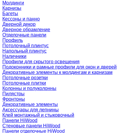
Молдинги
Карнизы
Багеты
Кессоны и панно
Дверной декор
Дверное обрамление
Отделочные панели
Профиль
Потолочный плинтус
Напольный плинтус
Наличники
Профили для скрытого освещения
Подоконники и рамные профили для окон и дверей
Декоративные элементы к молдингам и карнизам
Потолочные розетки
Потолочные плитки
Колонны и полуколонны
Пилястры
Фронтоны
Декоративные элементы
Аксессуары для лепнины
Клей монтажный и стыковочный
Панели HiWood
Стеновые панели HiWood
Панели отделочные HiWood