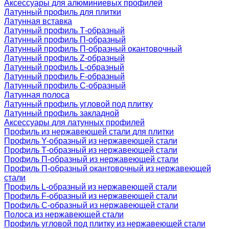
Аксессуары для алюминиевых профилей
Латунный профиль для плитки
Латунная вставка
Латунный профиль Т-образный
Латунный профиль П-образный
Латунный профиль П-образный окантовочный
Латунный профиль Z-образный
Латунный профиль L-образный
Латунный профиль F-образный
Латунный профиль C-образный
Латунная полоса
Латунный профиль угловой под плитку
Латунный профиль закладной
Аксессуары для латунных профилей
Профиль из нержавеющей стали для плитки
Профиль Y-образный из нержавеющей стали
Профиль Т-образный из нержавеющей стали
Профиль П-образный из нержавеющей стали
Профиль П-образный окантовочный из нержавеющей
стали
Профиль L-образный из нержавеющей стали
Профиль F-образный из нержавеющей стали
Профиль C-образный из нержавеющей стали
Полоса из нержавеющей стали
Профиль угловой под плитку из нержавеющей стали