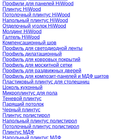
Профили для панелей HiWood
Плинтус HiWood
Потолочный плинтус HiWood
Напольный плинтус HiWood
Отделочный уголок HiWood
Молдинг HiWood
Галтель HiWood
Компенсационный шов
Профиль для светодиодной ленты
Профиль дилатационный
Профиль для ковровых покрытий
Профиль для москитной сетки
Профиль для раздвижных дверей
Профиль для композит-панелей и МДФ щитов
Пластиковый плинтус для столешниц
Цоколь кухонный
Микроплинтус для пола
Теневой плинтус
Парящий потолок
Черный плинтус
Плинтус полистирол
Напольный плинтус полистирол
Потолочный плинтус полистирол
Плинтус МДФ
Напольный плинтус МДФ