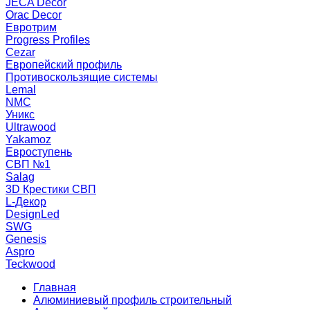
JECA Decor
Orac Decor
Евротрим
Progress Profiles
Cezar
Европейский профиль
Противоскользящие системы
Lemal
NMC
Уникс
Ultrawood
Yakamoz
Евроступень
СВП №1
Salag
3D Крестики СВП
L-Декор
DesignLed
SWG
Genesis
Aspro
Teckwood
Главная
Алюминиевый профиль строительный