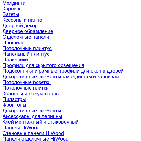
Молдинги
Карнизы
Багеты
Кессоны и панно
Дверной декор
Дверное обрамление
Отделочные панели
Профиль
Потолочный плинтус
Напольный плинтус
Наличники
Профили для скрытого освещения
Подоконники и рамные профили для окон и дверей
Декоративные элементы к молдингам и карнизам
Потолочные розетки
Потолочные плитки
Колонны и полуколонны
Пилястры
Фронтоны
Декоративные элементы
Аксессуары для лепнины
Клей монтажный и стыковочный
Панели HiWood
Стеновые панели HiWood
Панели отделочные HiWood