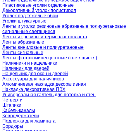
Пластиковые уголки отделочные
Декоративный уголок полистирол
Уголок под тяжёлые обои
Уголки штукатурные
Ленты и уголки резиновые абразивные полиуретановые
сигнальные светящиеся
Ленты из резины и термоэластопласта
Ленты абразивные
Ленты виниловые и полиуретановые
Ленты сигнальные
Ленты фотолюминесцентные (светящиеся)
Наличники и нащельники
Наличник для дверей
Нащельник для окон и дверей
Аксессуары для наличников
Алюминиевая накладка декоративная
Накладка декоративная ПВХ
Универсальная галтель для потолка и стен
Четверти
Штапики
Кабель-каналы
Ковродержатели
Подложка для ламината
Бордюры