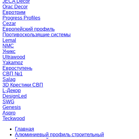
JECA Decor
Orac Decor
Евротрим
Progress Profiles
Cezar
Европейский профиль
Противоскользящие системы
Lemal
NMC
Уникс
Ultrawood
Yakamoz
Евроступень
СВП №1
Salag
3D Крестики СВП
L-Декор
DesignLed
SWG
Genesis
Aspro
Teckwood
Главная
Алюминиевый профиль строительный