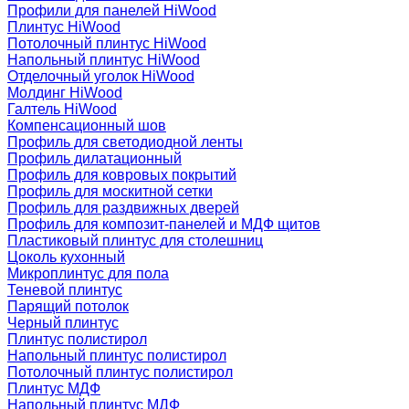
Профили для панелей HiWood
Плинтус HiWood
Потолочный плинтус HiWood
Напольный плинтус HiWood
Отделочный уголок HiWood
Молдинг HiWood
Галтель HiWood
Компенсационный шов
Профиль для светодиодной ленты
Профиль дилатационный
Профиль для ковровых покрытий
Профиль для москитной сетки
Профиль для раздвижных дверей
Профиль для композит-панелей и МДФ щитов
Пластиковый плинтус для столешниц
Цоколь кухонный
Микроплинтус для пола
Теневой плинтус
Парящий потолок
Черный плинтус
Плинтус полистирол
Напольный плинтус полистирол
Потолочный плинтус полистирол
Плинтус МДФ
Напольный плинтус МДФ