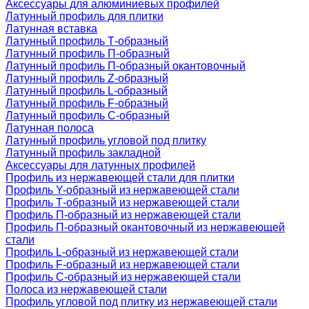
Аксессуары для алюминиевых профилей
Латунный профиль для плитки
Латунная вставка
Латунный профиль Т-образный
Латунный профиль П-образный
Латунный профиль П-образный окантовочный
Латунный профиль Z-образный
Латунный профиль L-образный
Латунный профиль F-образный
Латунный профиль C-образный
Латунная полоса
Латунный профиль угловой под плитку
Латунный профиль закладной
Аксессуары для латунных профилей
Профиль из нержавеющей стали для плитки
Профиль Y-образный из нержавеющей стали
Профиль Т-образный из нержавеющей стали
Профиль П-образный из нержавеющей стали
Профиль П-образный окантовочный из нержавеющей
стали
Профиль L-образный из нержавеющей стали
Профиль F-образный из нержавеющей стали
Профиль C-образный из нержавеющей стали
Полоса из нержавеющей стали
Профиль угловой под плитку из нержавеющей стали