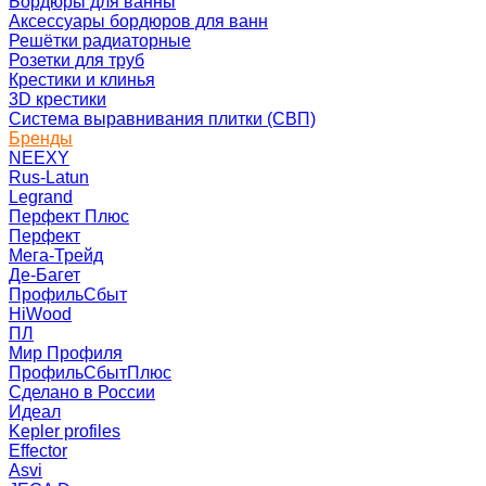
Бордюры для ванны
Аксессуары бордюров для ванн
Решётки радиаторные
Розетки для труб
Крестики и клинья
3D крестики
Система выравнивания плитки (СВП)
Бренды
NEEXY
Rus-Latun
Legrand
Перфект Плюс
Перфект
Мега-Трейд
Де-Багет
ПрофильСбыт
HiWood
ПЛ
Мир Профиля
ПрофильСбытПлюс
Сделано в России
Идеал
Kepler profiles
Effector
Asvi