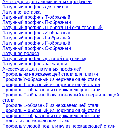
Аксессуары для алюминиевых профилей
Латунный профиль для плитки
Латунная вставка
Латунный профиль Т-образный
Латунный профиль П-образный
Латунный профиль П-образный окантовочный
Латунный профиль Z-образный
Латунный профиль L-образный
Латунный профиль F-образный
Латунный профиль C-образный
Латунная полоса
Латунный профиль угловой под плитку
Латунный профиль закладной
Аксессуары для латунных профилей
Профиль из нержавеющей стали для плитки
Профиль Y-образный из нержавеющей стали
Профиль Т-образный из нержавеющей стали
Профиль П-образный из нержавеющей стали
Профиль П-образный окантовочный из нержавеющей
стали
Профиль L-образный из нержавеющей стали
Профиль F-образный из нержавеющей стали
Профиль C-образный из нержавеющей стали
Полоса из нержавеющей стали
Профиль угловой под плитку из нержавеющей стали