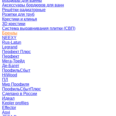
Бордюры для ванны
Аксессуары бордюров для ванн
Решётки радиаторные
Розетки для труб
Крестики и клинья
3D крестики
Система выравнивания плитки (СВП)
Бренды
NEEXY
Rus-Latun
Legrand
Перфект Плюс
Перфект
Мега-Трейд
Де-Багет
ПрофильСбыт
HiWood
ПЛ
Мир Профиля
ПрофильСбытПлюс
Сделано в России
Идеал
Kepler profiles
Effector
Asvi