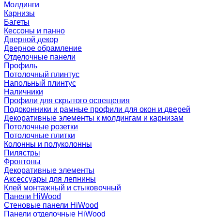
Молдинги
Карнизы
Багеты
Кессоны и панно
Дверной декор
Дверное обрамление
Отделочные панели
Профиль
Потолочный плинтус
Напольный плинтус
Наличники
Профили для скрытого освещения
Подоконники и рамные профили для окон и дверей
Декоративные элементы к молдингам и карнизам
Потолочные розетки
Потолочные плитки
Колонны и полуколонны
Пилястры
Фронтоны
Декоративные элементы
Аксессуары для лепнины
Клей монтажный и стыковочный
Панели HiWood
Стеновые панели HiWood
Панели отделочные HiWood