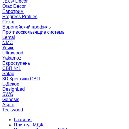
JECA Decor
Orac Decor
Евротрим
Progress Profiles
Cezar
Европейский профиль
Противоскользящие системы
Lemal
NMC
Уникс
Ultrawood
Yakamoz
Евроступень
СВП №1
Salag
3D Крестики СВП
L-Декор
DesignLed
SWG
Genesis
Aspro
Teckwood
Главная
Плинтус МДФ