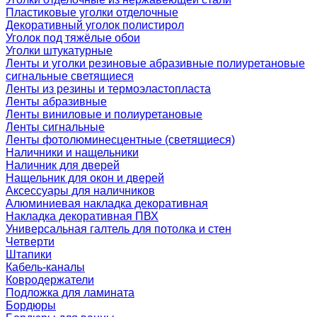
Пластиковые уголки отделочные
Декоративный уголок полистирол
Уголок под тяжёлые обои
Уголки штукатурные
Ленты и уголки резиновые абразивные полиуретановые
сигнальные светящиеся
Ленты из резины и термоэластопласта
Ленты абразивные
Ленты виниловые и полиуретановые
Ленты сигнальные
Ленты фотолюминесцентные (светящиеся)
Наличники и нащельники
Наличник для дверей
Нащельник для окон и дверей
Аксессуары для наличников
Алюминиевая накладка декоративная
Накладка декоративная ПВХ
Универсальная галтель для потолка и стен
Четверти
Штапики
Кабель-каналы
Ковродержатели
Подложка для ламината
Бордюры