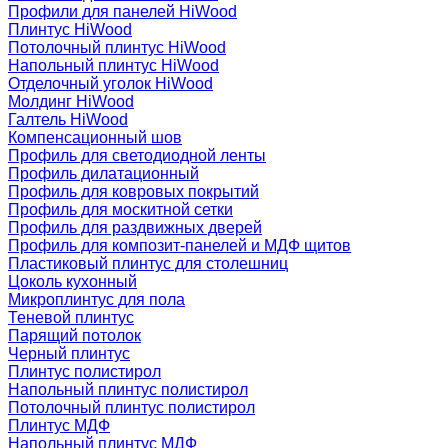
Профили для панелей HiWood
Плинтус HiWood
Потолочный плинтус HiWood
Напольный плинтус HiWood
Отделочный уголок HiWood
Молдинг HiWood
Галтель HiWood
Компенсационный шов
Профиль для светодиодной ленты
Профиль дилатационный
Профиль для ковровых покрытий
Профиль для москитной сетки
Профиль для раздвижных дверей
Профиль для композит-панелей и МДФ щитов
Пластиковый плинтус для столешниц
Цоколь кухонный
Микроплинтус для пола
Теневой плинтус
Парящий потолок
Черный плинтус
Плинтус полистирол
Напольный плинтус полистирол
Потолочный плинтус полистирол
Плинтус МДФ
Напольный плинтус МДФ