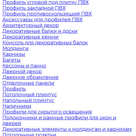
Профиль угловой под плитку ПВХ
Профиль закладной ПВХ
Профиль противоскользящий ПВХ
Аксессуары для профилей ПВХ
Архитектурный декор
Декоративные балки и доски
Декоративные ремни
Консоль для декоративных балок
Молдинги
Карнизы
Багеты
Кессоны и панно
Дверной декор
Дверное обрамление
Отделочные панели
Профиль
Потолочный плинтус
Напольный плинтус
Наличники
Профили для скрытого освещения
Подоконники и рамные профили для окон и
дверей
Декоративные элементы к молдингам и карнизам
Потолочные розетки