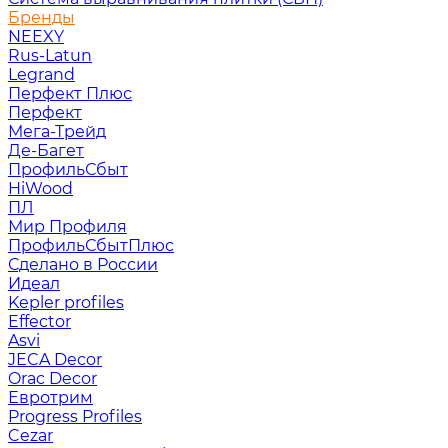
Бренды
NEEXY
Rus-Latun
Legrand
Перфект Плюс
Перфект
Мега-Трейд
Де-Багет
ПрофильСбыт
HiWood
ПЛ
Мир Профиля
ПрофильСбытПлюс
Сделано в России
Идеал
Kepler profiles
Effector
Asvi
JECA Decor
Orac Decor
Евротрим
Progress Profiles
Cezar