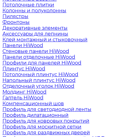
Потолочные плитки
Колонны и полуколонны
Пилястры
Фронтоны
Декоративные элементы
Аксессуары для лепнины
Клей монтажный и стыковочный
Панели HiWood
Стеновые панели HiWood
Панели отделочные HiWood
Профили для панелей HiWood
Плинтус HiWood
Потолочный плинтус HiWood
Напольный плинтус HiWood
Отделочный уголок HiWood
Молдинг HiWood
Галтель HiWood
Компенсационный шов
Профиль для светодиодной ленты
Профиль дилатационный
Профиль для ковровых покрытий
Профиль для москитной сетки
Профиль для раздвижных дверей