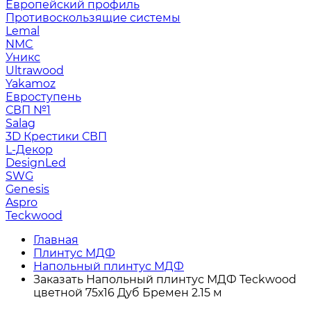
Европейский профиль
Противоскользящие системы
Lemal
NMC
Уникс
Ultrawood
Yakamoz
Евроступень
СВП №1
Salag
3D Крестики СВП
L-Декор
DesignLed
SWG
Genesis
Aspro
Teckwood
Главная
Плинтус МДФ
Напольный плинтус МДФ
Заказать Напольный плинтус МДФ Teckwood
цветной 75х16 Дуб Бремен 2.15 м