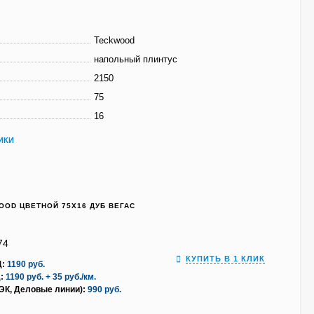
Teckwood
напольный плинтус
2150
75
16
ИКИ
OOD ЦВЕТНОЙ 75Х16 ДУБ ВЕГАС
74
КУПИТЬ В 1 КЛИК
Д:
1190 руб.
:
1190 руб. + 35 руб./км.
ПЭК, Деловые линии):
990 руб.