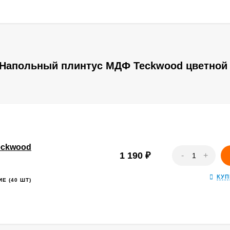
 Напольный плинтус МДФ Teckwood цветной 
eckwood
1 190
₽
-
+
КУП
Е (40 ШТ)