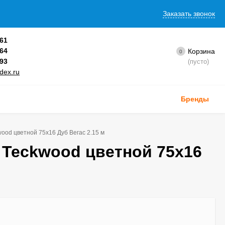
Заказать звонок
-61
-64
Корзина
0
-93
(пусто)
dex.ru
Бренды
ood цветной 75х16 Дуб Вегас 2.15 м
 Teckwood цветной 75х16