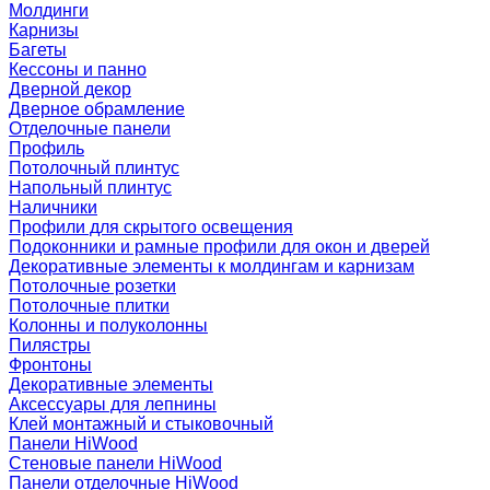
Молдинги
Карнизы
Багеты
Кессоны и панно
Дверной декор
Дверное обрамление
Отделочные панели
Профиль
Потолочный плинтус
Напольный плинтус
Наличники
Профили для скрытого освещения
Подоконники и рамные профили для окон и дверей
Декоративные элементы к молдингам и карнизам
Потолочные розетки
Потолочные плитки
Колонны и полуколонны
Пилястры
Фронтоны
Декоративные элементы
Аксессуары для лепнины
Клей монтажный и стыковочный
Панели HiWood
Стеновые панели HiWood
Панели отделочные HiWood