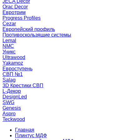
JECA Decor
Orac Decor
Евротрим
Progress Profiles
Cezar
Европейский профиль
Противоскользящие системы
Lemal
NMC
Уникс
Ultrawood
Yakamoz
Евроступень
СВП №1
Salag
3D Крестики СВП
L-Декор
DesignLed
SWG
Genesis
Aspro
Teckwood
Главная
Плинтус МДФ