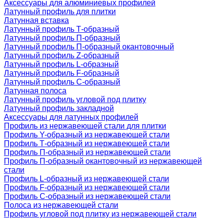
Аксессуары для алюминиевых профилей
Латунный профиль для плитки
Латунная вставка
Латунный профиль Т-образный
Латунный профиль П-образный
Латунный профиль П-образный окантовочный
Латунный профиль Z-образный
Латунный профиль L-образный
Латунный профиль F-образный
Латунный профиль C-образный
Латунная полоса
Латунный профиль угловой под плитку
Латунный профиль закладной
Аксессуары для латунных профилей
Профиль из нержавеющей стали для плитки
Профиль Y-образный из нержавеющей стали
Профиль Т-образный из нержавеющей стали
Профиль П-образный из нержавеющей стали
Профиль П-образный окантовочный из нержавеющей
стали
Профиль L-образный из нержавеющей стали
Профиль F-образный из нержавеющей стали
Профиль C-образный из нержавеющей стали
Полоса из нержавеющей стали
Профиль угловой под плитку из нержавеющей стали