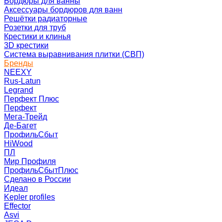
Бордюры для ванны
Аксессуары бордюров для ванн
Решётки радиаторные
Розетки для труб
Крестики и клинья
3D крестики
Система выравнивания плитки (СВП)
Бренды
NEEXY
Rus-Latun
Legrand
Перфект Плюс
Перфект
Мега-Трейд
Де-Багет
ПрофильСбыт
HiWood
ПЛ
Мир Профиля
ПрофильСбытПлюс
Сделано в России
Идеал
Kepler profiles
Effector
Asvi