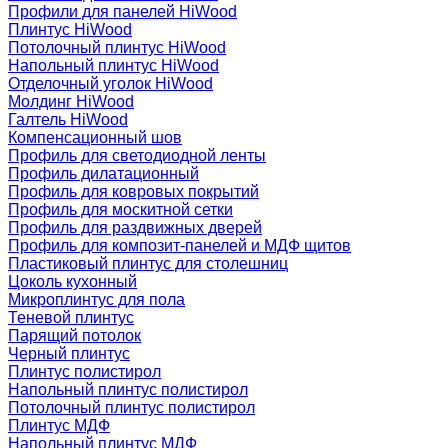
Профили для панелей HiWood
Плинтус HiWood
Потолочный плинтус HiWood
Напольный плинтус HiWood
Отделочный уголок HiWood
Молдинг HiWood
Галтель HiWood
Компенсационный шов
Профиль для светодиодной ленты
Профиль дилатационный
Профиль для ковровых покрытий
Профиль для москитной сетки
Профиль для раздвижных дверей
Профиль для композит-панелей и МДФ щитов
Пластиковый плинтус для столешниц
Цоколь кухонный
Микроплинтус для пола
Теневой плинтус
Парящий потолок
Черный плинтус
Плинтус полистирол
Напольный плинтус полистирол
Потолочный плинтус полистирол
Плинтус МДФ
Напольный плинтус МДФ