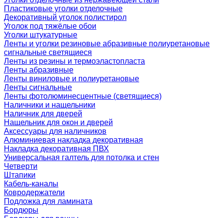
Пластиковые уголки отделочные
Декоративный уголок полистирол
Уголок под тяжёлые обои
Уголки штукатурные
Ленты и уголки резиновые абразивные полиуретановые
сигнальные светящиеся
Ленты из резины и термоэластопласта
Ленты абразивные
Ленты виниловые и полиуретановые
Ленты сигнальные
Ленты фотолюминесцентные (светящиеся)
Наличники и нащельники
Наличник для дверей
Нащельник для окон и дверей
Аксессуары для наличников
Алюминиевая накладка декоративная
Накладка декоративная ПВХ
Универсальная галтель для потолка и стен
Четверти
Штапики
Кабель-каналы
Ковродержатели
Подложка для ламината
Бордюры