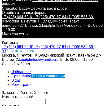
данных
Спасибо! Будем держать вас в курсе.
Ошибка отправки формы
+7 (495) 664-69-61
+7 (925) 470-67-64
+7 (905) 535-39-
93
Москва, г. Реутов ТК Владимирский Тракт",
павильон 27-В, этаж-2.
kupitplintus@yandex.ru
Пн-Вс 09:00
—19:00
Мы в соц.сетях
Контакты
+7 (495) 664-69-61
+7 (925) 470-67-64
+7 (905) 535-39-
93
Заказать звонок
Москва, г. Реутов ТК Владимирский Тракт", павильон 27-
В, этаж-2.
kupitplintus@yandex.ru
Пн-Вс 09:00—19:00
Личный кабинет
Избранное
Сравнение
Товар в сравнении
Вход
Регистрация
Заказать обратный звонок
Номер телефона*