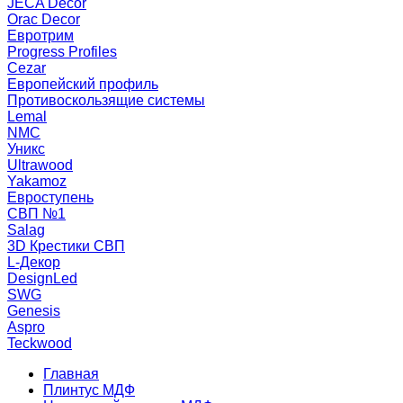
JECA Decor
Orac Decor
Евротрим
Progress Profiles
Cezar
Европейский профиль
Противоскользящие системы
Lemal
NMC
Уникс
Ultrawood
Yakamoz
Евроступень
СВП №1
Salag
3D Крестики СВП
L-Декор
DesignLed
SWG
Genesis
Aspro
Teckwood
Главная
Плинтус МДФ