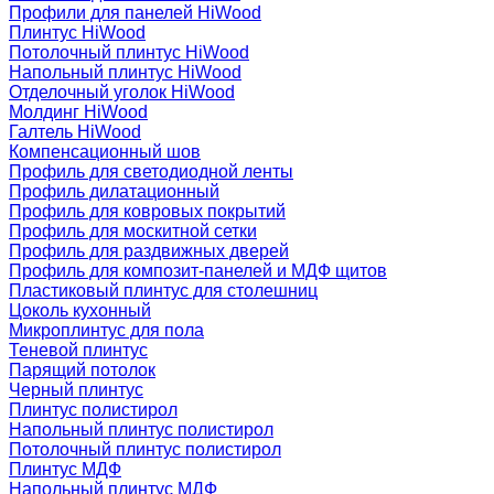
Профили для панелей HiWood
Плинтус HiWood
Потолочный плинтус HiWood
Напольный плинтус HiWood
Отделочный уголок HiWood
Молдинг HiWood
Галтель HiWood
Компенсационный шов
Профиль для светодиодной ленты
Профиль дилатационный
Профиль для ковровых покрытий
Профиль для москитной сетки
Профиль для раздвижных дверей
Профиль для композит-панелей и МДФ щитов
Пластиковый плинтус для столешниц
Цоколь кухонный
Микроплинтус для пола
Теневой плинтус
Парящий потолок
Черный плинтус
Плинтус полистирол
Напольный плинтус полистирол
Потолочный плинтус полистирол
Плинтус МДФ
Напольный плинтус МДФ