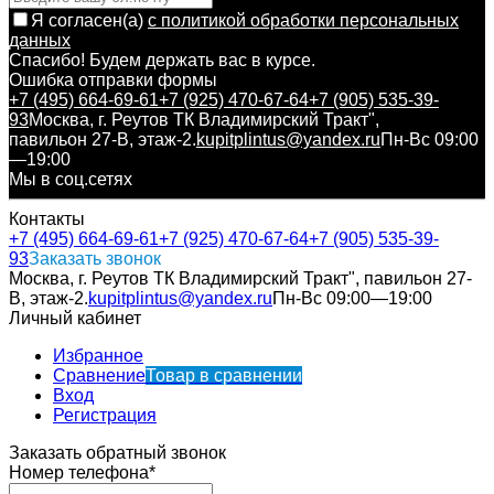
Я согласен(a)
с политикой обработки персональных
данных
Спасибо! Будем держать вас в курсе.
Ошибка отправки формы
+7 (495) 664-69-61
+7 (925) 470-67-64
+7 (905) 535-39-
93
Москва, г. Реутов ТК Владимирский Тракт",
павильон 27-В, этаж-2.
kupitplintus@yandex.ru
Пн-Вс 09:00
—19:00
Мы в соц.сетях
Контакты
+7 (495) 664-69-61
+7 (925) 470-67-64
+7 (905) 535-39-
93
Заказать звонок
Москва, г. Реутов ТК Владимирский Тракт", павильон 27-
В, этаж-2.
kupitplintus@yandex.ru
Пн-Вс 09:00—19:00
Личный кабинет
Избранное
Сравнение
Товар в сравнении
Вход
Регистрация
Заказать обратный звонок
Номер телефона*