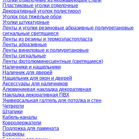
Пластиковые уголки отделочные
Декоративный уголок полистирол
Уголок под тяжёлые обои
Уголки штукатурные
Ленты и уголки резиновые абразивные полиуретановые
сигнальные светящиеся
Ленты из резины и термоэластопласта
Ленты абразивные
Ленты виниловые и полиуретановые
Ленты сигнальные
Ленты фотолюминесцентные (светящиеся)
Наличники и нащельники
Наличник для дверей
Нащельник для окон и дверей
Аксессуары для наличников
Алюминиевая накладка декоративная
Накладка декоративная ПВХ
Универсальная галтель для потолка и стен
Четверти
Штапики
Кабель-каналы
Ковродержатели
Подложка для ламината
Бордюры