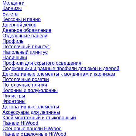
Молдинги
Карнизы
Багеты
Кессоны и панно
Дверной декор
Дверное обрамление
Отделочные панели
Профиль
Потолочный плинтус
Напольный плинтус
Наличники
Профили для скрытого освещения
Подоконники и рамные профили для окон и дверей
Декоративные элементы к молдингам и карнизам
Потолочные розетки
Потолочные плитки
Колонны и полуколонны
Пилястры
Фронтоны
Декоративные элементы
Аксессуары для лепнины
Клей монтажный и стыковочный
Панели HiWood
Стеновые панели HiWood
Панели отделочные HiWood