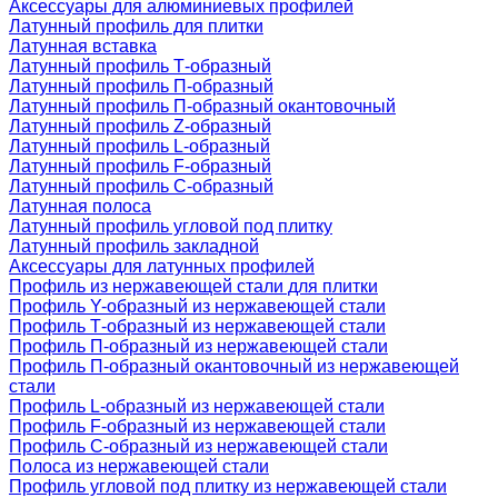
Аксессуары для алюминиевых профилей
Латунный профиль для плитки
Латунная вставка
Латунный профиль Т-образный
Латунный профиль П-образный
Латунный профиль П-образный окантовочный
Латунный профиль Z-образный
Латунный профиль L-образный
Латунный профиль F-образный
Латунный профиль C-образный
Латунная полоса
Латунный профиль угловой под плитку
Латунный профиль закладной
Аксессуары для латунных профилей
Профиль из нержавеющей стали для плитки
Профиль Y-образный из нержавеющей стали
Профиль Т-образный из нержавеющей стали
Профиль П-образный из нержавеющей стали
Профиль П-образный окантовочный из нержавеющей
стали
Профиль L-образный из нержавеющей стали
Профиль F-образный из нержавеющей стали
Профиль C-образный из нержавеющей стали
Полоса из нержавеющей стали
Профиль угловой под плитку из нержавеющей стали