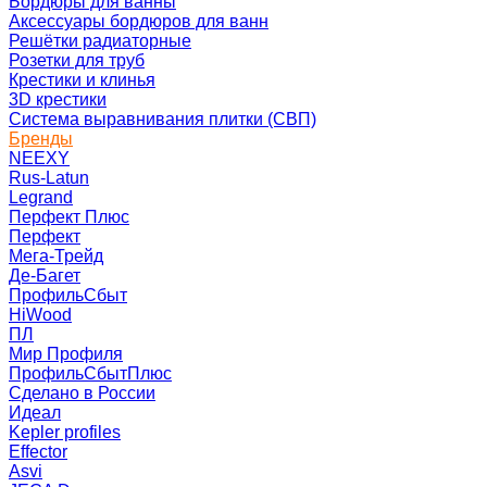
Бордюры для ванны
Аксессуары бордюров для ванн
Решётки радиаторные
Розетки для труб
Крестики и клинья
3D крестики
Система выравнивания плитки (СВП)
Бренды
NEEXY
Rus-Latun
Legrand
Перфект Плюс
Перфект
Мега-Трейд
Де-Багет
ПрофильСбыт
HiWood
ПЛ
Мир Профиля
ПрофильСбытПлюс
Сделано в России
Идеал
Kepler profiles
Effector
Asvi