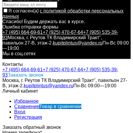
Я согласен(a)
с политикой обработки персональных
данных
Спасибо! Будем держать вас в курсе.
Ошибка отправки формы
+7 (495) 664-69-61
+7 (925) 470-67-64
+7 (905) 535-39-
93
Москва, г. Реутов ТК Владимирский Тракт",
павильон 27-В, этаж-2.
kupitplintus@yandex.ru
Пн-Вс 09:00
—19:00
Мы в соц.сетях
Контакты
+7 (495) 664-69-61
+7 (925) 470-67-64
+7 (905) 535-39-
93
Заказать звонок
Москва, г. Реутов ТК Владимирский Тракт", павильон 27-
В, этаж-2.
kupitplintus@yandex.ru
Пн-Вс 09:00—19:00
Личный кабинет
Избранное
Сравнение
Товар в сравнении
Вход
Регистрация
Заказать обратный звонок
Номер телефона*