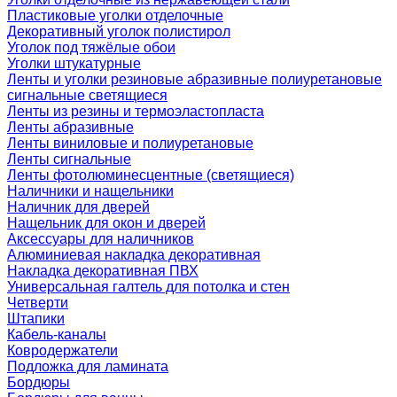
Пластиковые уголки отделочные
Декоративный уголок полистирол
Уголок под тяжёлые обои
Уголки штукатурные
Ленты и уголки резиновые абразивные полиуретановые
сигнальные светящиеся
Ленты из резины и термоэластопласта
Ленты абразивные
Ленты виниловые и полиуретановые
Ленты сигнальные
Ленты фотолюминесцентные (светящиеся)
Наличники и нащельники
Наличник для дверей
Нащельник для окон и дверей
Аксессуары для наличников
Алюминиевая накладка декоративная
Накладка декоративная ПВХ
Универсальная галтель для потолка и стен
Четверти
Штапики
Кабель-каналы
Ковродержатели
Подложка для ламината
Бордюры