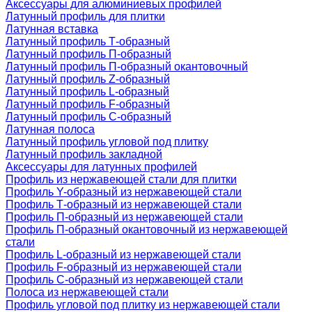
Аксессуары для алюминиевых профилей
Латунный профиль для плитки
Латунная вставка
Латунный профиль Т-образный
Латунный профиль П-образный
Латунный профиль П-образный окантовочный
Латунный профиль Z-образный
Латунный профиль L-образный
Латунный профиль F-образный
Латунный профиль C-образный
Латунная полоса
Латунный профиль угловой под плитку
Латунный профиль закладной
Аксессуары для латунных профилей
Профиль из нержавеющей стали для плитки
Профиль Y-образный из нержавеющей стали
Профиль Т-образный из нержавеющей стали
Профиль П-образный из нержавеющей стали
Профиль П-образный окантовочный из нержавеющей
стали
Профиль L-образный из нержавеющей стали
Профиль F-образный из нержавеющей стали
Профиль C-образный из нержавеющей стали
Полоса из нержавеющей стали
Профиль угловой под плитку из нержавеющей стали