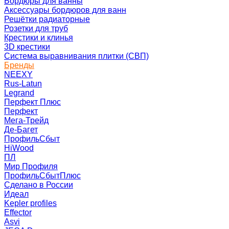
Бордюры для ванны
Аксессуары бордюров для ванн
Решётки радиаторные
Розетки для труб
Крестики и клинья
3D крестики
Система выравнивания плитки (СВП)
Бренды
NEEXY
Rus-Latun
Legrand
Перфект Плюс
Перфект
Мега-Трейд
Де-Багет
ПрофильСбыт
HiWood
ПЛ
Мир Профиля
ПрофильСбытПлюс
Сделано в России
Идеал
Kepler profiles
Effector
Asvi