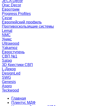
JECA Decor
Orac Decor
Евротрим
Progress Profiles
Cezar
Европейский профиль
Противоскользящие системы
Lemal
NMC
Уникс
Ultrawood
Yakamoz
Евроступень
СВП №1
Salag
3D Крестики СВП
L-Декор
DesignLed
SWG
Genesis
Aspro
Teckwood
Главная
Плинтус МДФ