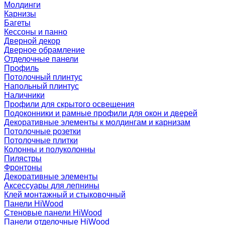
Молдинги
Карнизы
Багеты
Кессоны и панно
Дверной декор
Дверное обрамление
Отделочные панели
Профиль
Потолочный плинтус
Напольный плинтус
Наличники
Профили для скрытого освещения
Подоконники и рамные профили для окон и дверей
Декоративные элементы к молдингам и карнизам
Потолочные розетки
Потолочные плитки
Колонны и полуколонны
Пилястры
Фронтоны
Декоративные элементы
Аксессуары для лепнины
Клей монтажный и стыковочный
Панели HiWood
Стеновые панели HiWood
Панели отделочные HiWood