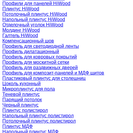
Профили для панелей HiWood
Плинтус HiWood
Потолочный плинтус HiWood
Напольный плинтус HiWood
Отделочный уголок HiWood
Молдинг HiWood
Галтель HiWood
Компенсационный шов
Профиль для светодиодной ленты
Профиль дилатационный
Профиль для ковровых покрытий
Профиль для москитной сетки
Профиль для раздвижных дверей
Профиль для композит-панелей и МДФ щитов
Пластиковый плинтус для столешниц
Цоколь кухонный
Микроплинтус для пола
Теневой плинтус
Парящий потолок
Черный плинтус
Плинтус полистирол
Напольный плинтус полистирол
Потолочный плинтус полистирол
Плинтус МДФ
Напольный плинтус МДФ