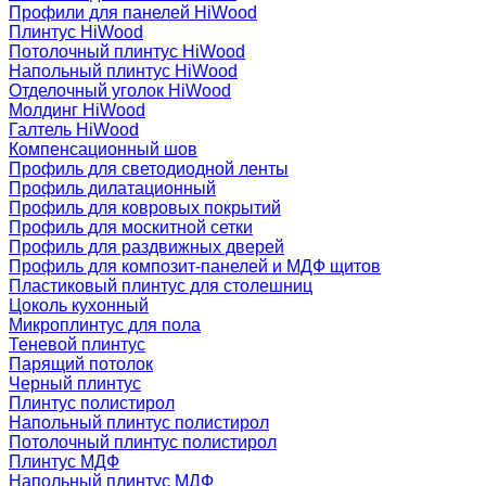
Профили для панелей HiWood
Плинтус HiWood
Потолочный плинтус HiWood
Напольный плинтус HiWood
Отделочный уголок HiWood
Молдинг HiWood
Галтель HiWood
Компенсационный шов
Профиль для светодиодной ленты
Профиль дилатационный
Профиль для ковровых покрытий
Профиль для москитной сетки
Профиль для раздвижных дверей
Профиль для композит-панелей и МДФ щитов
Пластиковый плинтус для столешниц
Цоколь кухонный
Микроплинтус для пола
Теневой плинтус
Парящий потолок
Черный плинтус
Плинтус полистирол
Напольный плинтус полистирол
Потолочный плинтус полистирол
Плинтус МДФ
Напольный плинтус МДФ