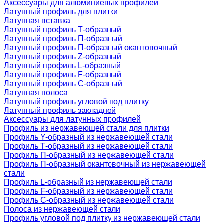
Аксессуары для алюминиевых профилей
Латунный профиль для плитки
Латунная вставка
Латунный профиль Т-образный
Латунный профиль П-образный
Латунный профиль П-образный окантовочный
Латунный профиль Z-образный
Латунный профиль L-образный
Латунный профиль F-образный
Латунный профиль C-образный
Латунная полоса
Латунный профиль угловой под плитку
Латунный профиль закладной
Аксессуары для латунных профилей
Профиль из нержавеющей стали для плитки
Профиль Y-образный из нержавеющей стали
Профиль Т-образный из нержавеющей стали
Профиль П-образный из нержавеющей стали
Профиль П-образный окантовочный из нержавеющей
стали
Профиль L-образный из нержавеющей стали
Профиль F-образный из нержавеющей стали
Профиль C-образный из нержавеющей стали
Полоса из нержавеющей стали
Профиль угловой под плитку из нержавеющей стали