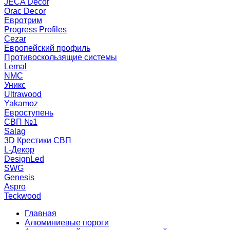
JECA Decor
Orac Decor
Евротрим
Progress Profiles
Cezar
Европейский профиль
Противоскользящие системы
Lemal
NMC
Уникс
Ultrawood
Yakamoz
Евроступень
СВП №1
Salag
3D Крестики СВП
L-Декор
DesignLed
SWG
Genesis
Aspro
Teckwood
Главная
Алюминиевые пороги