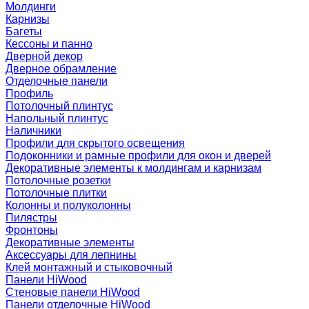
Молдинги
Карнизы
Багеты
Кессоны и панно
Дверной декор
Дверное обрамление
Отделочные панели
Профиль
Потолочный плинтус
Напольный плинтус
Наличники
Профили для скрытого освещения
Подоконники и рамные профили для окон и дверей
Декоративные элементы к молдингам и карнизам
Потолочные розетки
Потолочные плитки
Колонны и полуколонны
Пилястры
Фронтоны
Декоративные элементы
Аксессуары для лепнины
Клей монтажный и стыковочный
Панели HiWood
Стеновые панели HiWood
Панели отделочные HiWood