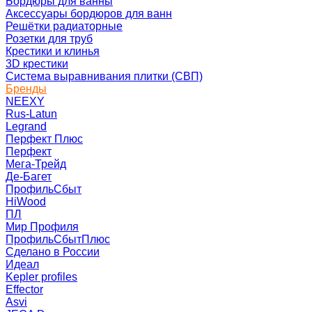
Бордюры для ванны
Аксессуары бордюров для ванн
Решётки радиаторные
Розетки для труб
Крестики и клинья
3D крестики
Система выравнивания плитки (СВП)
Бренды
NEEXY
Rus-Latun
Legrand
Перфект Плюс
Перфект
Мега-Трейд
Де-Багет
ПрофильСбыт
HiWood
ПЛ
Мир Профиля
ПрофильСбытПлюс
Сделано в России
Идеал
Kepler profiles
Effector
Asvi