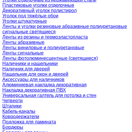
Пластиковые уголки отделочные
Декоративный уголок полистирол
Уголок под тяжёлые обои
Уголки штукатурные
Ленты и уголки резиновые абразивные полиуретановые
сигнальные светящиеся
Ленты из резины и термоэластопласта
Ленты абразивные
Ленты виниловые и полиуретановые
Ленты сигнальные
Ленты фотолюминесцентные (светящиеся)
Наличники и нащельники
Наличник для дверей
Нащельник для окон и дверей
Аксессуары для наличников
Алюминиевая накладка декоративная
Накладка декоративная ПВХ
Универсальная галтель для потолка и стен
Четверти
Штапики
Кабель-каналы
Ковродержатели
Подложка для ламината
Бордюры