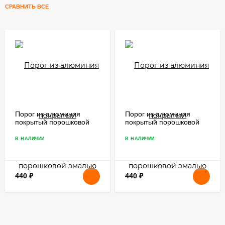
СРАВНИТЬ ВСЕ
Порог из алюминия
Порог из алюминия
покрытый порошковой
покрытый порошковой
эмалью А39 КР Серый
эмалью А39 КР Медный
мрамор 2,7 м
антик 2,7 м
В НАЛИЧИИ
В НАЛИЧИИ
440
₽
440
₽