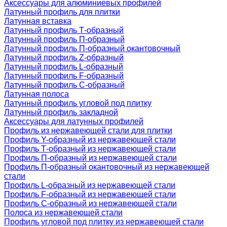
Аксессуары для алюминиевых профилей
Латунный профиль для плитки
Латунная вставка
Латунный профиль Т-образный
Латунный профиль П-образный
Латунный профиль П-образный окантовочный
Латунный профиль Z-образный
Латунный профиль L-образный
Латунный профиль F-образный
Латунный профиль C-образный
Латунная полоса
Латунный профиль угловой под плитку
Латунный профиль закладной
Аксессуары для латунных профилей
Профиль из нержавеющей стали для плитки
Профиль Y-образный из нержавеющей стали
Профиль Т-образный из нержавеющей стали
Профиль П-образный из нержавеющей стали
Профиль П-образный окантовочный из нержавеющей
стали
Профиль L-образный из нержавеющей стали
Профиль F-образный из нержавеющей стали
Профиль C-образный из нержавеющей стали
Полоса из нержавеющей стали
Профиль угловой под плитку из нержавеющей стали