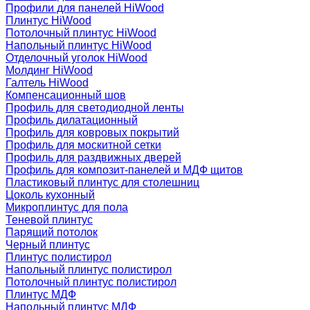
Профили для панелей HiWood
Плинтус HiWood
Потолочный плинтус HiWood
Напольный плинтус HiWood
Отделочный уголок HiWood
Молдинг HiWood
Галтель HiWood
Компенсационный шов
Профиль для светодиодной ленты
Профиль дилатационный
Профиль для ковровых покрытий
Профиль для москитной сетки
Профиль для раздвижных дверей
Профиль для композит-панелей и МДФ щитов
Пластиковый плинтус для столешниц
Цоколь кухонный
Микроплинтус для пола
Теневой плинтус
Парящий потолок
Черный плинтус
Плинтус полистирол
Напольный плинтус полистирол
Потолочный плинтус полистирол
Плинтус МДФ
Напольный плинтус МДФ