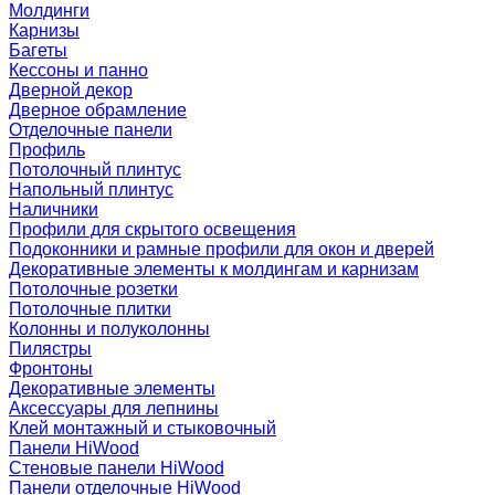
Молдинги
Карнизы
Багеты
Кессоны и панно
Дверной декор
Дверное обрамление
Отделочные панели
Профиль
Потолочный плинтус
Напольный плинтус
Наличники
Профили для скрытого освещения
Подоконники и рамные профили для окон и дверей
Декоративные элементы к молдингам и карнизам
Потолочные розетки
Потолочные плитки
Колонны и полуколонны
Пилястры
Фронтоны
Декоративные элементы
Аксессуары для лепнины
Клей монтажный и стыковочный
Панели HiWood
Стеновые панели HiWood
Панели отделочные HiWood