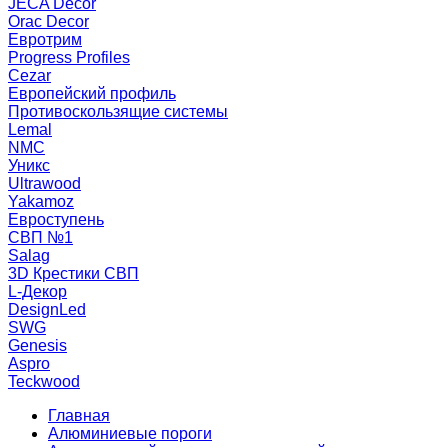
JECA Decor
Orac Decor
Евротрим
Progress Profiles
Cezar
Европейский профиль
Противоскользящие системы
Lemal
NMC
Уникс
Ultrawood
Yakamoz
Евроступень
СВП №1
Salag
3D Крестики СВП
L-Декор
DesignLed
SWG
Genesis
Aspro
Teckwood
Главная
Алюминиевые пороги