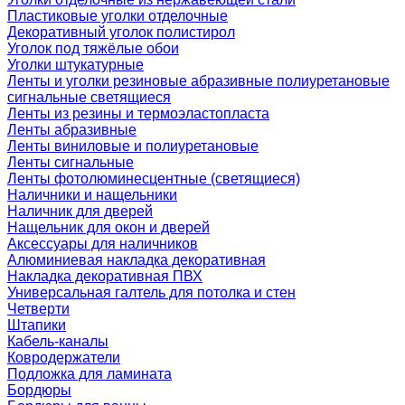
Пластиковые уголки отделочные
Декоративный уголок полистирол
Уголок под тяжёлые обои
Уголки штукатурные
Ленты и уголки резиновые абразивные полиуретановые
сигнальные светящиеся
Ленты из резины и термоэластопласта
Ленты абразивные
Ленты виниловые и полиуретановые
Ленты сигнальные
Ленты фотолюминесцентные (светящиеся)
Наличники и нащельники
Наличник для дверей
Нащельник для окон и дверей
Аксессуары для наличников
Алюминиевая накладка декоративная
Накладка декоративная ПВХ
Универсальная галтель для потолка и стен
Четверти
Штапики
Кабель-каналы
Ковродержатели
Подложка для ламината
Бордюры