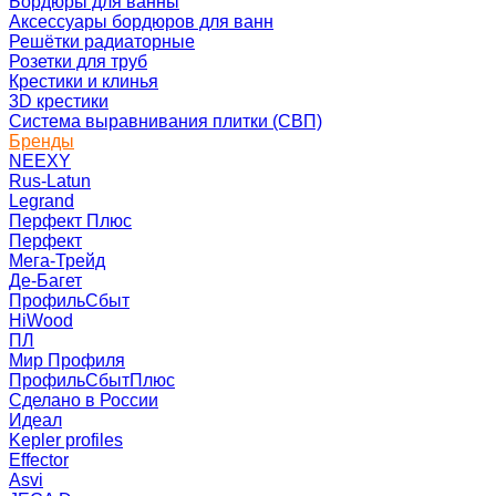
Бордюры для ванны
Аксессуары бордюров для ванн
Решётки радиаторные
Розетки для труб
Крестики и клинья
3D крестики
Система выравнивания плитки (СВП)
Бренды
NEEXY
Rus-Latun
Legrand
Перфект Плюс
Перфект
Мега-Трейд
Де-Багет
ПрофильСбыт
HiWood
ПЛ
Мир Профиля
ПрофильСбытПлюс
Сделано в России
Идеал
Kepler profiles
Effector
Asvi